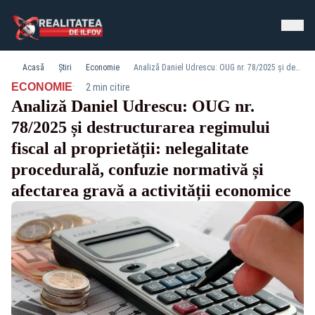
Acasă
Știri
Economie
Analiză Daniel Udrescu: OUG nr. 78/2025 și destructurarea regimului fiscal al proprietății: nelegalitate procedurală, confuzie normativă și afectarea gravă a activității economice
·
ECONOMIE
2 min citire
Analiză Daniel Udrescu: OUG nr.
78/2025 și destructurarea regimului
fiscal al proprietății: nelegalitate
procedurală, confuzie normativă și
afectarea gravă a activității economice