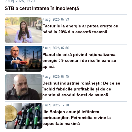
7 aug. 2026, 09:20
STB a cerut intrarea în insolvență
7 aug. 2026, 07:53
Facturile la energie ar putea crește cu
până la 20% din această toamnă
7 aug. 2026, 07:50
Planul de criză privind raționalizarea
energiei: 9 scenarii de risc în care se
aplică
7 aug. 2026, 07:45
Declinul industriei românești: De ce se
închid fabricile profitabile și de ce
continuă exodul forței de muncă
6 aug. 2026, 17:38
Ilie Bolojan anunță ieftinirea
carburanților: Petromidia revine la
capacitate maximă