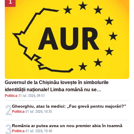
1
Guvernul de la Chișinău lovește în simbolurile
identității naționale! Limba română nu se
Politica
·
31 iul. 2026, 09:51
economisește! Limba română se sărbătorește!
2
Gheorghiu, atac la medici: „Fac grevă pentru majorări?”
Politica
-
31 iul. 2026, 10:35
3
România ar putea avea un nou premier abia în toamnă
Politica
-
31 iul. 2026, 10:40