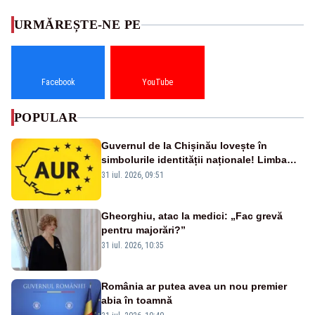
URMĂREȘTE-NE PE
Facebook
YouTube
POPULAR
Guvernul de la Chișinău lovește în
simbolurile identității naționale! Limba
română nu se economisește! Limba
31 iul. 2026, 09:51
română se sărbătorește!
Gheorghiu, atac la medici: „Fac grevă
pentru majorări?”
31 iul. 2026, 10:35
România ar putea avea un nou premier
abia în toamnă