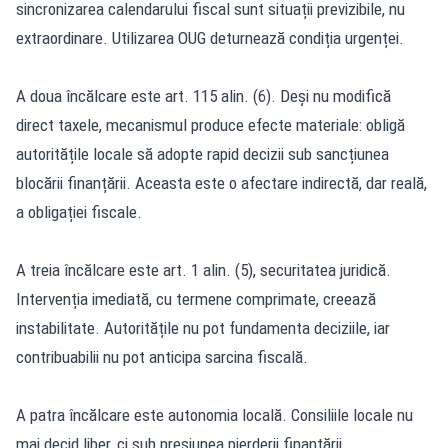
sincronizarea calendarului fiscal sunt situații previzibile, nu
extraordinare. Utilizarea OUG deturnează condiția urgenței.
A doua încălcare este art. 115 alin. (6). Deși nu modifică
direct taxele, mecanismul produce efecte materiale: obligă
autoritățile locale să adopte rapid decizii sub sancțiunea
blocării finanțării. Aceasta este o afectare indirectă, dar reală,
a obligației fiscale.
A treia încălcare este art. 1 alin. (5), securitatea juridică.
Intervenția imediată, cu termene comprimate, creează
instabilitate. Autoritățile nu pot fundamenta deciziile, iar
contribuabilii nu pot anticipa sarcina fiscală.
A patra încălcare este autonomia locală. Consiliile locale nu
mai decid liber, ci sub presiunea pierderii finanțării.