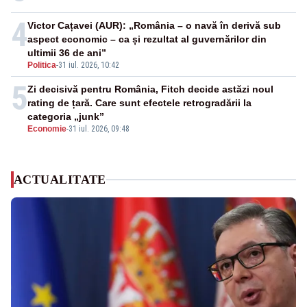
4
Victor Cațavei (AUR): „România – o navă în derivă sub
aspect economic – ca și rezultat al guvernărilor din
ultimii 36 de ani”
Politica
-
31 iul. 2026, 10:42
5
Zi decisivă pentru România, Fitch decide astăzi noul
rating de țară. Care sunt efectele retrogradării la
categoria „junk”
Economie
-
31 iul. 2026, 09:48
ACTUALITATE