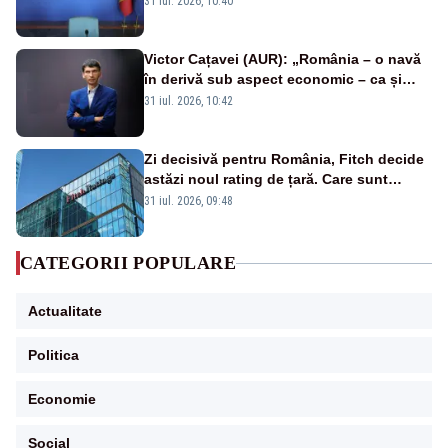
31 iul. 2026, 10:40
Victor Cațavei (AUR): „România – o navă
în derivă sub aspect economic – ca și
rezultat al guvernărilor din ultimii 36 de
31 iul. 2026, 10:42
ani”
Zi decisivă pentru România, Fitch decide
astăzi noul rating de țară. Care sunt
efectele retrogradării la categoria „junk”
31 iul. 2026, 09:48
CATEGORII POPULARE
Actualitate
Politica
Economie
Social