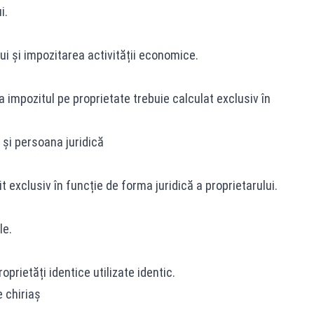
i.
i și impozitarea activității economice.
a impozitul pe proprietate trebuie calculat exclusiv în
 și persoana juridică
it exclusiv în funcție de forma juridică a proprietarului.
le.
oprietăți identice utilizate identic.
e chiriaș