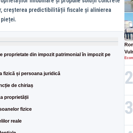
roprietăților imobiliare și propune soluții concrete
, creșterea predictibilității fiscale și alinierea
 pieței.
Rom
Vul
 proprietate din impozit patrimonial în impozit pe
Econ
pun
cun
 fizică și persoana juridică
ncție de chiriaș
 proprietății
soanelor fizice
lilor reale
dențiale