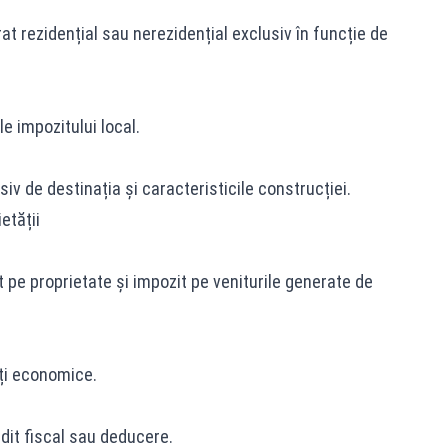
t rezidențial sau nerezidențial exclusiv în funcție de
le impozitului local.
iv de destinația și caracteristicile construcției.
etății
 pe proprietate și impozit pe veniturile generate de
ți economice.
it fiscal sau deducere.