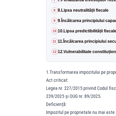
7
8.Lipsa neutralității fiscale
8
9.Încălcarea principiului capac
9
10.Lipsa predictibilității fiscal
10
11.Încălcarea principiului secur
11
12.Vulnerabilitate constituțion
12
1.Transformarea impozitului pe propri
Act criticat:
Legea nr. 227/2015 privind Codul fisc
239/2025 și OUG nr. 89/2025.
Deficiență:
Impozitul pe proprietate nu mai este 