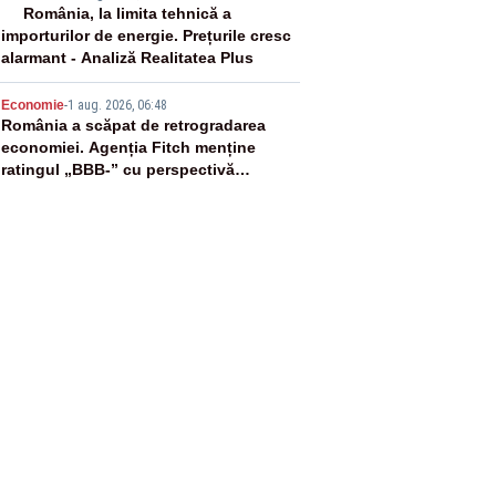
4
România, la limita tehnică a
importurilor de energie. Prețurile cresc
alarmant - Analiză Realitatea Plus
5
Economie
-
1 aug. 2026, 06:48
România a scăpat de retrogradarea
economiei. Agenția Fitch menține
ratingul „BBB-” cu perspectivă
negativă