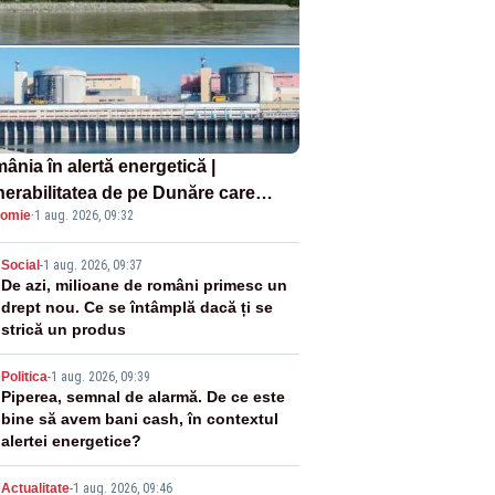
ânia în alertă energetică |
nerabilitatea de pe Dunăre care
omie
·
1 aug. 2026, 09:32
e în pericol Centrala Cernavodă era
oscută de pe vremea lui Ceaușescu
2
Social
-
1 aug. 2026, 09:37
De azi, milioane de români primesc un
drept nou. Ce se întâmplă dacă ți se
strică un produs
3
Politica
-
1 aug. 2026, 09:39
Piperea, semnal de alarmă. De ce este
bine să avem bani cash, în contextul
alertei energetice?
Actualitate
-
1 aug. 2026, 09:46