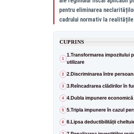
ale regimului fiscal aplicabil p
pentru eliminarea neclarităților
cadrului normativ la realitățile
CUPRINS
1.Transformarea impozitului pe
1
utilizare
2.Discriminarea între persoana
2
3.Reîncadrarea clădirilor în fu
3
4.Dubla impunere economică a
4
5.Tripla impunere în cazul per
5
6.Lipsa deductibilității cheltuie
6
7.Penalizarea investițiilor rezi