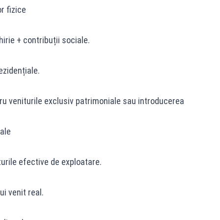
r fizice
irie + contribuții sociale.
ezidențiale.
tru veniturile exclusiv patrimoniale sau introducerea
eale
urile efective de exploatare.
i venit real.