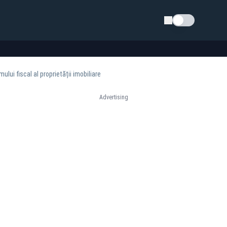
Schimba tema
ului fiscal al proprietății imobiliare
Advertising