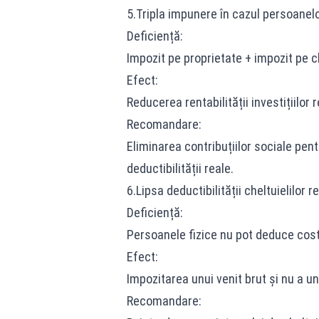
5.Tripla impunere în cazul persoanelo
Deficiență:
Impozit pe proprietate + impozit pe ch
Efect:
Reducerea rentabilității investițiilor r
Recomandare:
Eliminarea contribuțiilor sociale pen
deductibilității reale.
6.Lipsa deductibilității cheltuielilor r
Deficiență:
Persoanele fizice nu pot deduce cost
Efect:
Impozitarea unui venit brut și nu a unu
Recomandare: