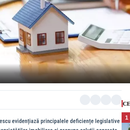
CE
1
scu evidențiază principalele deficiențe legislative