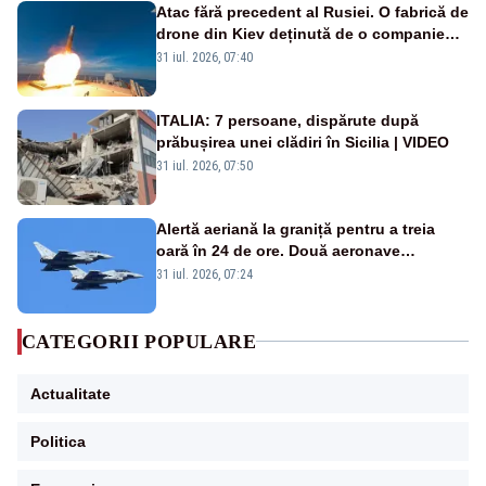
Atac fără precedent al Rusiei. O fabrică de
drone din Kiev deținută de o companie
americană, distrusă de o rachetă
31 iul. 2026, 07:40
rusească
ITALIA: 7 persoane, dispărute după
prăbușirea unei clădiri în Sicilia | VIDEO
31 iul. 2026, 07:50
Alertă aeriană la graniță pentru a treia
oară în 24 de ore. Două aeronave
Eurofighter britanice au fost ridicate de la
31 iul. 2026, 07:24
sol
CATEGORII POPULARE
Actualitate
Politica