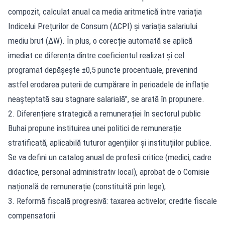
compozit, calculat anual ca media aritmetică între variația
Indicelui Prețurilor de Consum (ΔCPI) și variația salariului
mediu brut (ΔW). În plus, o corecție automată se aplică
imediat ce diferența dintre coeficientul realizat și cel
programat depășește ±0,5 puncte procentuale, prevenind
astfel erodarea puterii de cumpărare în perioadele de inflație
neașteptată sau stagnare salarială”, se arată în propunere.
2. Diferențiere strategică a remunerației în sectorul public
Buhai propune instituirea unei politici de remunerație
stratificată, aplicabilă tuturor agențiilor și instituțiilor publice.
Se va defini un catalog anual de profesii critice (medici, cadre
didactice, personal administrativ local), aprobat de o Comisie
națională de remunerație (constituită prin lege);
3. Reformă fiscală progresivă: taxarea activelor, credite fiscale
compensatorii