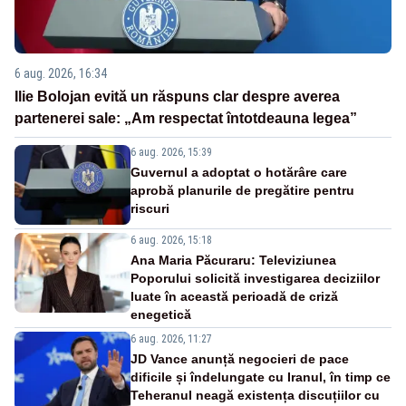
6 aug. 2026, 16:34
Ilie Bolojan evită un răspuns clar despre averea
partenerei sale: „Am respectat întotdeauna legea”
6 aug. 2026, 15:39
Guvernul a adoptat o hotărâre care
aprobă planurile de pregătire pentru
riscuri
6 aug. 2026, 15:18
Ana Maria Păcuraru: Televiziunea
Poporului solicită investigarea deciziilor
luate în această perioadă de criză
enegetică
6 aug. 2026, 11:27
JD Vance anunță negocieri de pace
dificile și îndelungate cu Iranul, în timp ce
Teheranul neagă existența discuțiilor cu