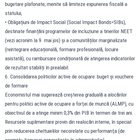
bugetare plafonate, menite să limiteze expunerea fiscală a
statului;
• Obligațiuni de Impact Social (Social Impact Bonds=SIBs),
destinate finanțării programelor de incluziune a tinerilor NEET
(vezi acronim la 9. mai jos) și a comunităților marginalizate
(reintegrare educațională, formare profesională, locuire
asistată), cu rambursare condiționată de atingerea indicatorilor
de rezultat stabiliți în prealabil.
6. Consolidarea politicilor active de ocupare: buget și vouchere
de formare
Economistul mai sugerează creşterea graduală a alocărilor
pentru politici active de ocupare a forţei de muncă (ALMP), cu
obiectivul de a atinge minim 0,3% din PIB în termen de trei ani.
Resursele suplimentare provin din realocări interne, în special
prin reducerea cheltuielilor necorelate cu performanţa (de
exemplu, bonusuri generalizate în administraţie).