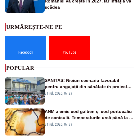
României va crește în 2027, iar inflația va
scădea
URMĂREȘTE-NE PE
Facebook
YouTube
POPULAR
SANITAS: Niciun scenariu favorabil
pentru angajații din sănătate în proiectul
Legii salarizării
31 iul. 2026, 07:29
ANM a emis cod galben și cod portocaliu
de caniculă. Temperaturile urcă până la 38
de grade, iar nopțile devin tropicale
31 iul. 2026, 07:39