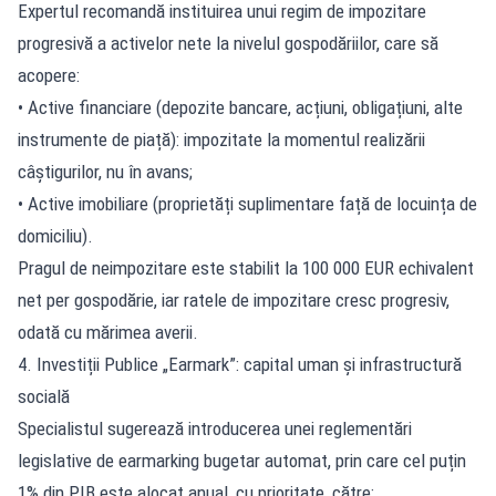
Expertul recomandă instituirea unui regim de impozitare
progresivă a activelor nete la nivelul gospodăriilor, care să
acopere:
• Active financiare (depozite bancare, acțiuni, obligațiuni, alte
instrumente de piață): impozitate la momentul realizării
câștigurilor, nu în avans;
• Active imobiliare (proprietăți suplimentare față de locuința de
domiciliu).
Pragul de neimpozitare este stabilit la 100 000 EUR echivalent
net per gospodărie, iar ratele de impozitare cresc progresiv,
odată cu mărimea averii.
4. Investiții Publice „Earmark”: capital uman și infrastructură
socială
Specialistul sugerează introducerea unei reglementări
legislative de earmarking bugetar automat, prin care cel puțin
1% din PIB este alocat anual, cu prioritate, către: