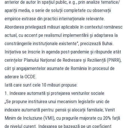
anterior de autor în spațiul public, e.g., prin analize tematice/
apariții media, o serie de soluții completate cu observații
empirice extrase din practici internaționale relevante.
Abordarea privilegiază măsuri aplicabile în contextul românesc
actual, cu accent pe realismul implementării și adaptarea la
constrângerile instituționale existente”, precizează Buhai.
Inițiativa se înscrie în agenda post-pandemie și răspunde atât
cerințelor Planului Național de Redresare și Reziliență (PNRR),
cât și angajamentelor asumate de România în procesul de
aderare la OCDE.
Iată care sunt cele 10 măsuri propuse:
1. Indexare automată și protejarea veniturilor sociale
„Se propune instituirea unui mecanism legislativ unic de
indexare automată pentru: pensii și alocații familiale; Venit
Minim de Incluziune (VMI), cu pragurile majorate cu 20% față
de nivelul curent. Indexarea se bazează pe un coeficient