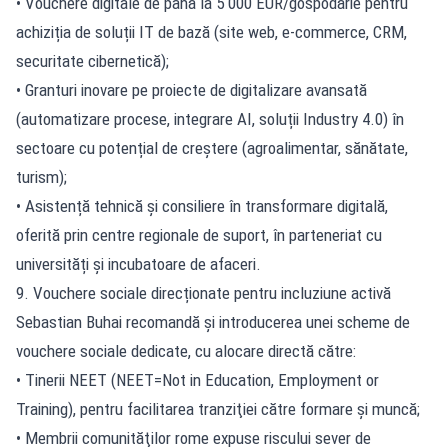
• Vouchere digitale de până la 5 000 EUR/gospodărie pentru
achiziția de soluții IT de bază (site web, e-commerce, CRM,
securitate cibernetică);
• Granturi inovare pe proiecte de digitalizare avansată
(automatizare procese, integrare AI, soluții Industry 4.0) în
sectoare cu potențial de creștere (agroalimentar, sănătate,
turism);
• Asistență tehnică și consiliere în transformare digitală,
oferită prin centre regionale de suport, în parteneriat cu
universități și incubatoare de afaceri.
9. Vouchere sociale direcționate pentru incluziune activă
Sebastian Buhai recomandă și introducerea unei scheme de
vouchere sociale dedicate, cu alocare directă către:
• Tinerii NEET (NEET=Not in Education, Employment or
Training), pentru facilitarea tranziţiei către formare şi muncă;
• Membrii comunităţilor rome expuse riscului sever de