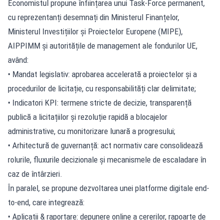
Economistul propune înființarea unui Task-Force permanent,
cu reprezentanți desemnați din Ministerul Finanțelor,
Ministerul Investițiilor și Proiectelor Europene (MIPE),
AIPPIMM și autoritățile de management ale fondurilor UE,
având:
• Mandat legislativ: aprobarea accelerată a proiectelor şi a
procedurilor de licitație, cu responsabilități clar delimitate;
• Indicatori KPI: termene stricte de decizie, transparență
publică a licitațiilor și rezoluție rapidă a blocajelor
administrative, cu monitorizare lunară a progresului;
• Arhitectură de guvernanță: act normativ care consolidează
rolurile, fluxurile decizionale și mecanismele de escaladare în
caz de întârzieri.
În paralel, se propune dezvoltarea unei platforme digitale end-
to-end, care integrează:
• Aplicații & raportare: depunere online a cererilor, rapoarte de