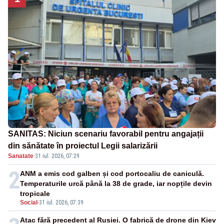
SANITAS: Niciun scenariu favorabil pentru angajații
din sănătate în proiectul Legii salarizării
Sanatate
·
31 iul. 2026, 07:29
2
ANM a emis cod galben și cod portocaliu de caniculă.
Temperaturile urcă până la 38 de grade, iar nopțile devin
tropicale
Social
-
31 iul. 2026, 07:39
Atac fără precedent al Rusiei. O fabrică de drone din Kiev