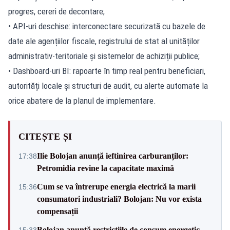
progres, cereri de decontare;
• API-uri deschise: interconectare securizată cu bazele de
date ale agențiilor fiscale, registrului de stat al unităților
administrativ-teritoriale și sistemelor de achiziții publice;
• Dashboard-uri BI: rapoarte în timp real pentru beneficiari,
autorități locale și structuri de audit, cu alerte automate la
orice abatere de la planul de implementare.
CITEȘTE ȘI
Ilie Bolojan anunță ieftinirea carburanților:
17:38
Petromidia revine la capacitate maximă
Cum se va întrerupe energia electrică la marii
15:36
consumatori industriali? Bolojan: Nu vor exista
compensații
Bolojan anunță restricțiile de consum energetic.
15:33