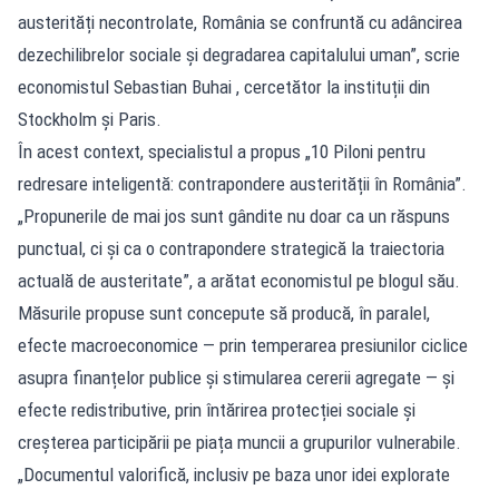
austerități necontrolate, România se confruntă cu adâncirea
dezechilibrelor sociale și degradarea capitalului uman”, scrie
economistul Sebastian Buhai , cercetător la instituții din
Stockholm și Paris.
În acest context, specialistul a propus „10 Piloni pentru
redresare inteligentă: contrapondere austerității în România”.
„Propunerile de mai jos sunt gândite nu doar ca un răspuns
punctual, ci și ca o contrapondere strategică la traiectoria
actuală de austeritate”, a arătat economistul pe blogul său.
Măsurile propuse sunt concepute să producă, în paralel,
efecte macroeconomice — prin temperarea presiunilor ciclice
asupra finanțelor publice și stimularea cererii agregate — și
efecte redistributive, prin întărirea protecției sociale și
creșterea participării pe piața muncii a grupurilor vulnerabile.
„Documentul valorifică, inclusiv pe baza unor idei explorate