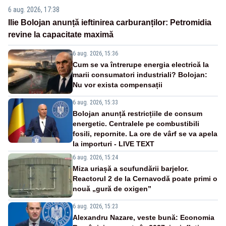
6 aug. 2026, 17:38
Ilie Bolojan anunță ieftinirea carburanților: Petromidia
revine la capacitate maximă
6 aug. 2026, 15:36
Cum se va întrerupe energia electrică la
marii consumatori industriali? Bolojan:
Nu vor exista compensații
6 aug. 2026, 15:33
Bolojan anunță restricțiile de consum
energetic. Centralele pe combustibili
fosili, repornite. La ore de vârf se va apela
la importuri - LIVE TEXT
6 aug. 2026, 15:24
Miza uriașă a scufundării barjelor.
Reactorul 2 de la Cernavodă poate primi o
nouă „gură de oxigen”
6 aug. 2026, 15:23
Alexandru Nazare, veste bună: Economia