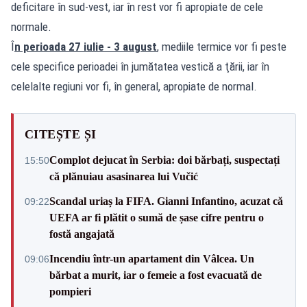
deficitare în sud-vest, iar în rest vor fi apropiate de cele
normale.
Î
n perioada 27 iulie - 3 august
, mediile termice vor fi peste
cele specifice perioadei în jumătatea vestică a ţării, iar în
celelalte regiuni vor fi, în general, apropiate de normal.
CITEȘTE ȘI
Complot dejucat în Serbia: doi bărbați, suspectați
15:50
că plănuiau asasinarea lui Vučić
Scandal uriaș la FIFA. Gianni Infantino, acuzat că
09:22
UEFA ar fi plătit o sumă de șase cifre pentru o
fostă angajată
Incendiu într-un apartament din Vâlcea. Un
09:06
bărbat a murit, iar o femeie a fost evacuată de
pompieri