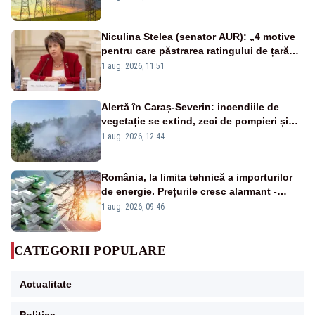
Niculina Stelea (senator AUR): „4 motive
pentru care păstrarea ratingului de țară
nu este o reușită pentru Guvernul
1 aug. 2026, 11:51
Bolojan”
Alertă în Caraș-Severin: incendiile de
vegetație se extind, zeci de pompieri și
silvicultori se luptă cu flăcările - VIDEO
1 aug. 2026, 12:44
România, la limita tehnică a importurilor
de energie. Prețurile cresc alarmant -
Analiză Realitatea Plus
1 aug. 2026, 09:46
CATEGORII POPULARE
Actualitate
Politica