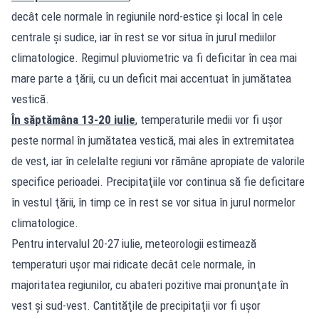
decât cele normale în regiunile nord-estice şi local în cele
centrale şi sudice, iar în rest se vor situa în jurul mediilor
climatologice. Regimul pluviometric va fi deficitar în cea mai
mare parte a ţării, cu un deficit mai accentuat în jumătatea
vestică.
În săptămâna 13-20 iulie
, temperaturile medii vor fi uşor
peste normal în jumătatea vestică, mai ales în extremitatea
de vest, iar în celelalte regiuni vor rămâne apropiate de valorile
specifice perioadei. Precipitaţiile vor continua să fie deficitare
în vestul ţării, în timp ce în rest se vor situa în jurul normelor
climatologice.
Pentru intervalul 20-27 iulie, meteorologii estimează
temperaturi uşor mai ridicate decât cele normale, în
majoritatea regiunilor, cu abateri pozitive mai pronunţate în
vest şi sud-vest. Cantităţile de precipitaţii vor fi uşor