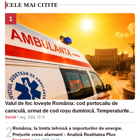
CELE MAI CITITE
1
Valul de foc lovește România: cod portocaliu de
caniculă, urmat de cod roșu duminică. Temperaturile
Social
·
1 aug. 2026, 10:15
urcă spre 40°C
2
România, la limita tehnică a importurilor de energie.
Prețurile cresc alarmant - Analiză Realitatea Plus