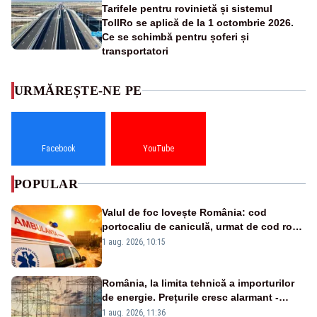
Tarifele pentru rovinietă și sistemul
TollRo se aplică de la 1 octombrie 2026.
Ce se schimbă pentru șoferi și
transportatori
URMĂREȘTE-NE PE
Facebook
YouTube
POPULAR
Valul de foc lovește România: cod
portocaliu de caniculă, urmat de cod roșu
duminică. Temperaturile urcă spre 40°C
1 aug. 2026, 10:15
România, la limita tehnică a importurilor
de energie. Prețurile cresc alarmant -
Analiză Realitatea Plus
1 aug. 2026, 11:36