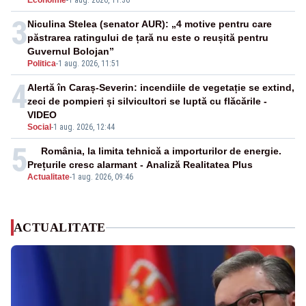
Economie
-
1 aug. 2026, 11:36
3
Niculina Stelea (senator AUR): „4 motive pentru care
păstrarea ratingului de țară nu este o reușită pentru
Guvernul Bolojan”
Politica
-
1 aug. 2026, 11:51
4
Alertă în Caraș-Severin: incendiile de vegetație se extind,
zeci de pompieri și silvicultori se luptă cu flăcările -
VIDEO
Social
-
1 aug. 2026, 12:44
5
România, la limita tehnică a importurilor de energie.
Prețurile cresc alarmant - Analiză Realitatea Plus
Actualitate
-
1 aug. 2026, 09:46
ACTUALITATE