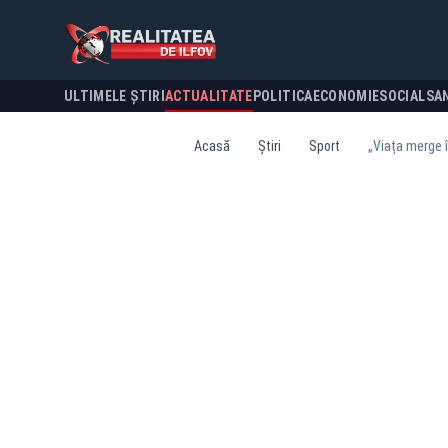
ULTIMELE ȘTIRI
ACTUALITATE
POLITICA
ECONOMIE
SOCIAL
SA
Acasă
Știri
Sport
„Viața merge î