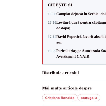
CITEȘTE ȘI
Complot dejucat în Serbia: doi 
15:50
Lovitură dură pentru căpitanul
17:16
de dopaj
David Popovici, favorit absolut
17:14
aur
Pericol uriaș pe Autostrada Soa
16:29
Avertisment CNAIR
Distribuie articolul
Mai multe articole despre
Cristiano Ronaldo
portugalia