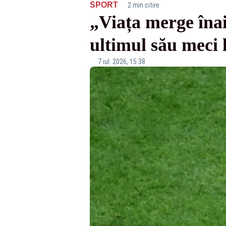
·
SPORT
2 min citire
„Viața merge înai
ultimul său meci
7 iul. 2026, 15:38