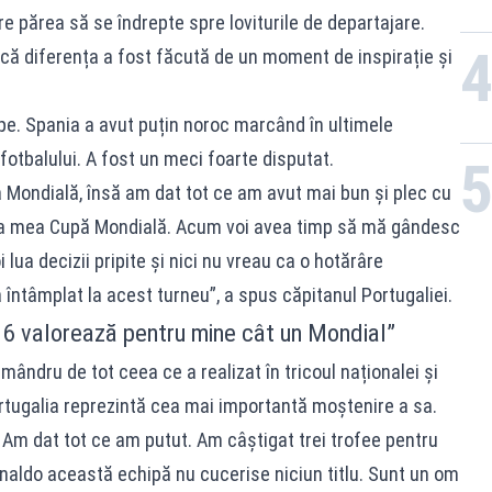
are părea să se îndrepte spre loviturile de departajare.
t că diferența a fost făcută de un moment de inspirație și
ipe. Spania a avut puțin noroc marcând în ultimele
tbalului. A fost un meci foarte disputat.
a Mondială, însă am dat tot ce am avut mai bun și plec cu
ima mea Cupă Mondială. Acum voi avea timp să mă gândesc
i lua decizii pripite și nici nu vreau ca o hotărâre
ntâmplat la acest turneu”, a spus căpitanul Portugaliei.
6 valorează pentru mine cât un Mondial”
mândru de tot ceea ce a realizat în tricoul naționalei și
rtugalia reprezintă cea mai importantă moștenire a sa.
 Am dat tot ce am putut. Am câștigat trei trofee pentru
Ronaldo această echipă nu cucerise niciun titlu. Sunt un om