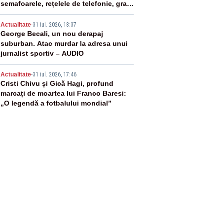
semafoarele, rețelele de telefonie, grav
afectate
4
Actualitate
-
31 iul. 2026, 18:37
George Becali, un nou derapaj
suburban. Atac murdar la adresa unui
jurnalist sportiv – AUDIO
5
Actualitate
-
31 iul. 2026, 17:46
Cristi Chivu și Gică Hagi, profund
marcați de moartea lui Franco Baresi:
„O legendă a fotbalului mondial”