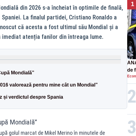
1
ndială din 2026 s-a încheiat în optimile de finală,
 Spaniei. La finalul partidei, Cristiano Ronaldo a
unoscut că acesta a fost ultimul său Mondial și a
 imediat atenția fanilor din întreaga lume.
ANA
de 
Cupă Mondială”
Econ
priv
16 valorează pentru mine cât un Mondial”
 și verdictul despre Spania
Cupă Mondială”
după golul marcat de Mikel Merino în minutele de