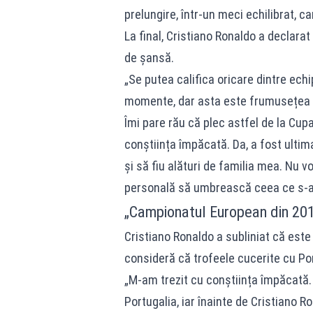
prelungire, într-un meci echilibrat, c
La final, Cristiano Ronaldo a declara
de șansă.
„Se putea califica oricare dintre ech
momente, dar asta este frumusețea fo
Îmi pare rău că plec astfel de la Cup
conștiința împăcată. Da, a fost ult
și să fiu alături de familia mea. Nu vo
personală să umbrească ceea ce s-a î
„Campionatul European din 201
Cristiano Ronaldo a subliniat că este 
consideră că trofeele cucerite cu Po
„M-am trezit cu conștiința împăcată.
Portugalia, iar înainte de Cristiano 