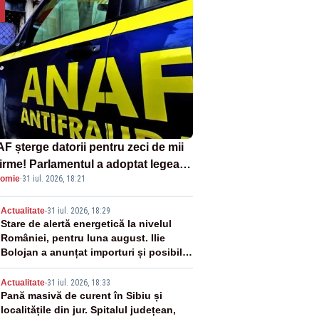
F șterge datorii pentru zeci de mii
firme! Parlamentul a adoptat legea
omie
·
31 iul. 2026, 18:21
ind amnistia fiscală
2
Actualitate
-
31 iul. 2026, 18:29
Stare de alertă energetică la nivelul
României, pentru luna august. Ilie
Bolojan a anunțat importuri și posibile
restricții – VIDEO
3
Actualitate
-
31 iul. 2026, 18:33
Pană masivă de curent în Sibiu și
localitățile din jur. Spitalul județean,