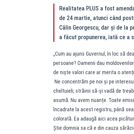
Realitatea PLUS a fost amendat
de 24 martie, atunci când post
Călin Georgescu, dar și de la p
a făcut propunerea, iată ce a 
„Cum au ajuns Guvernul, în loc să dea b
persoane? Oamenii dau moldovenilor, u
de niște valori care ar merita o atenț
Ne concentrăm pe noi și pe interesul 
cheltuieli; străinii să-și vadă de trea
asumă. Nu avem nuanțe. Toate emisiun
încadrate la acest registru, până s
colorată. Ea adaugă aici acea picătur
Știe domnia sa că e din cauza sărăci