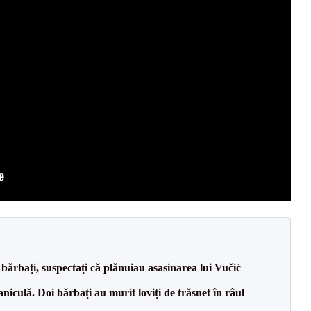
bărbați, suspectați că plănuiau asasinarea lui Vučić
culă. Doi bărbați au murit loviți de trăsnet în râul