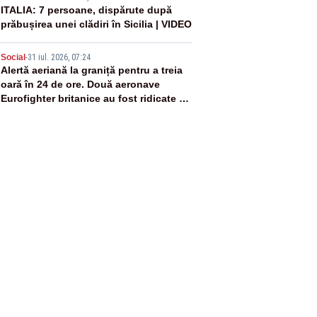
4
ITALIA: 7 persoane, dispărute după
prăbușirea unei clădiri în Sicilia | VIDEO
5
Social
-
31 iul. 2026, 07:24
Alertă aeriană la graniță pentru a treia
oară în 24 de ore. Două aeronave
Eurofighter britanice au fost ridicate de
la sol