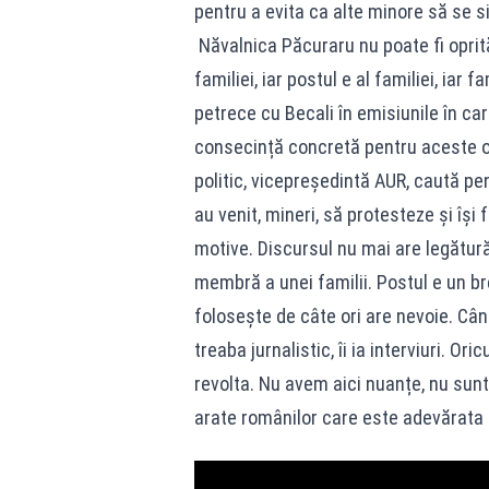
pentru a evita ca alte minore să se s
Năvalnica Păcuraru nu poate fi oprită
familiei, iar postul e al familiei, ia
petrece cu Becali în emisiunile în c
consecință concretă pentru aceste o
politic, vicepreședintă AUR, caută pen
au venit, mineri, să protesteze și își 
motive. Discursul nu mai are legătur
membră a unei familii. Postul e un bre
folosește de câte ori are nevoie. Când
treaba jurnalistic, îi ia interviuri. O
revolta. Nu avem aici nuanțe, nu sunt 
arate românilor care este adevărata 