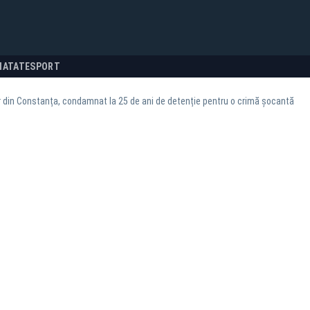
NATATE
SPORT
 din Constanța, condamnat la 25 de ani de detenție pentru o crimă șocantă