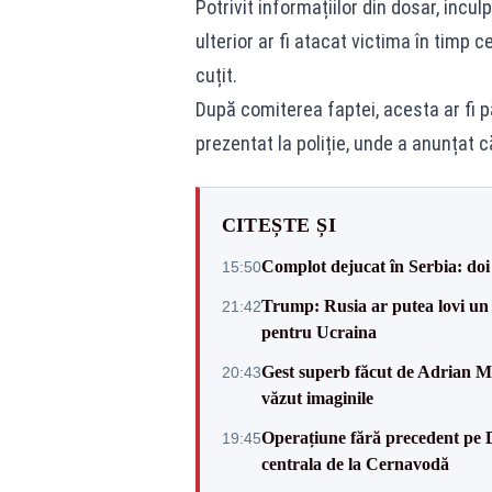
Potrivit informațiilor din dosar, incu
ulterior ar fi atacat victima în timp 
cuțit.
După comiterea faptei, acesta ar fi păr
prezentat la poliție, unde a anunțat c
CITEȘTE ȘI
Complot dejucat în Serbia: doi 
15:50
Trump: Rusia ar putea lovi un
21:42
pentru Ucraina
Gest superb făcut de Adrian Mu
20:43
văzut imaginile
Operațiune fără precedent pe 
19:45
centrala de la Cernavodă