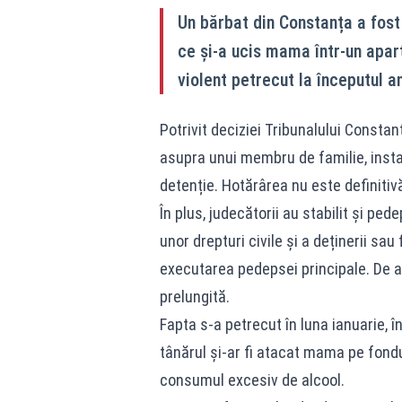
Un bărbat din Constanța a fost
ce și-a ucis mama într-un apar
violent petrecut la începutul an
Potrivit deciziei Tribunalului Constan
asupra unui membru de familie, inst
detenție. Hotărârea nu este definitivă
În plus, judecătorii au stabilit și pe
unor drepturi civile și a deținerii sa
executarea pedepsei principale. De 
prelungită.
Fapta s-a petrecut în luna ianuarie, 
tânărul și-ar fi atacat mama pe fondu
consumul excesiv de alcool.