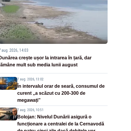
7 aug. 2026, 14:03
Dunărea crește ușor la intrarea în țară, dar
rămâne mult sub media lunii august
7 aug. 2026, 13:02
În intervalul orar de seară, consumul de
curent „a scăzut cu 200-300 de
megawați”
7 aug. 2026, 10:51
Bolojan: Nivelul Dunării asigură o
funcționare a centralei de la Cernavodă
de patru-cinci zile dacă debitele vor