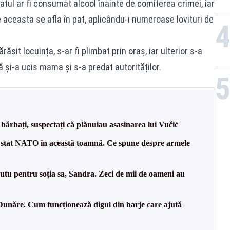
lpatul ar fi consumat alcool înainte de comiterea crimei, iar
ce aceasta se afla în pat, aplicându-i numeroase lovituri de
ăsit locuința, s-ar fi plimbat prin oraș, iar ulterior s-a
ă și-a ucis mama și s-a predat autorităților.
bărbați, suspectați că plănuiau asasinarea lui Vučić
 stat NATO în această toamnă. Ce spune despre armele
tu pentru soția sa, Sandra. Zeci de mii de oameni au
Dunăre. Cum funcționează digul din barje care ajută