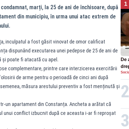
1
 condamnat, marți, la 25 de ani de închisoare, după
tament din municipiu, în urma unui atac extrem de
ului.
ța, inculpatul a fost găsit vinovat de omor calificat
anța dispunând executarea unei pedepse de 25 de ani de
 și poate fi atacată cu apel.
De 
dre
depse complementare, printre care interzicerea exercitării
Socia
str
u folosirii de arme pentru o perioadă de cinci ani după
asemenea, măsura arestului preventiv a fost menținută și
într-un apartament din Constanța. Ancheta a arătat că
l unui conflict izbucnit după ce aceasta i-ar fi reproșat