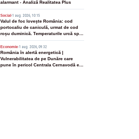
alarmant - Analiză Realitatea Plus
4
Social
-
1 aug. 2026, 10:15
Valul de foc lovește România: cod
portocaliu de caniculă, urmat de cod
roșu duminică. Temperaturile urcă spre
40°C
5
Economie
-
1 aug. 2026, 09:32
România în alertă energetică |
Vulnerabilitatea de pe Dunăre care
pune în pericol Centrala Cernavodă era
cunoscută de pe vremea lui Ceaușescu