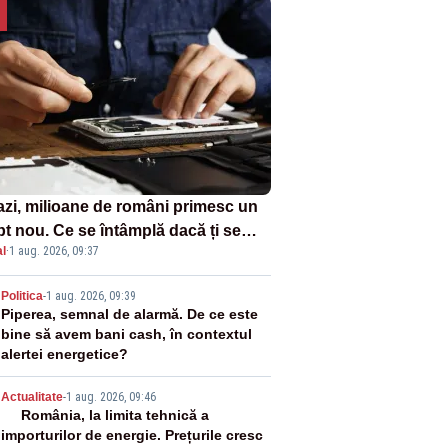
azi, milioane de români primesc un
pt nou. Ce se întâmplă dacă ți se
l
·
1 aug. 2026, 09:37
ică un produs
2
Politica
-
1 aug. 2026, 09:39
Piperea, semnal de alarmă. De ce este
bine să avem bani cash, în contextul
alertei energetice?
3
Actualitate
-
1 aug. 2026, 09:46
România, la limita tehnică a
importurilor de energie. Prețurile cresc