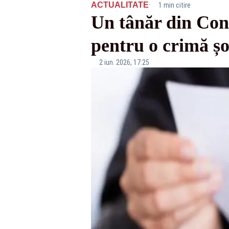
·
ACTUALITATE
1 min citire
Un tânăr din Cons
pentru o crimă ș
2 iun. 2026, 17:25