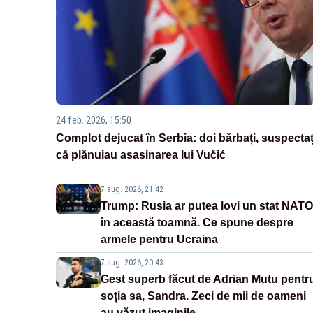
24 feb. 2026, 15:50
Complot dejucat în Serbia: doi bărbați, suspectaț
că plănuiau asasinarea lui Vučić
7 aug. 2026, 21:42
Trump: Rusia ar putea lovi un stat NATO
în această toamnă. Ce spune despre
armele pentru Ucraina
7 aug. 2026, 20:43
Gest superb făcut de Adrian Mutu pentr
soția sa, Sandra. Zeci de mii de oameni
au văzut imaginile