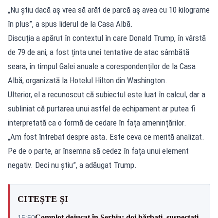
„Nu știu dacă aș vrea să arăt de parcă aș avea cu 10 kilograme
în plus”, a spus liderul de la Casa Albă.
Discuția a apărut în contextul în care Donald Trump, în vârstă
de 79 de ani, a fost ținta unei tentative de atac sâmbătă
seara, în timpul Galei anuale a corespondenților de la Casa
Albă, organizată la Hotelul Hilton din Washington.
Ulterior, el a recunoscut că subiectul este luat în calcul, dar a
subliniat că purtarea unui astfel de echipament ar putea fi
interpretată ca o formă de cedare în fața amenințărilor.
„Am fost întrebat despre asta. Este ceva ce merită analizat.
Pe de o parte, ar însemna să cedez în fața unui element
negativ. Deci nu știu”, a adăugat Trump.
CITEȘTE ȘI
Complot dejucat în Serbia: doi bărbați, suspectați
15:50