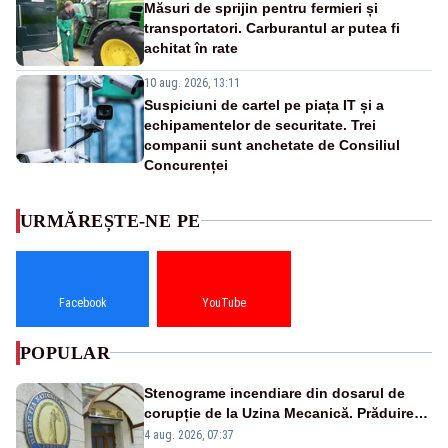
Măsuri de sprijin pentru fermieri și
transportatori. Carburantul ar putea fi
achitat în rate
10 aug. 2026, 13:11
Suspiciuni de cartel pe piața IT și a
echipamentelor de securitate. Trei
companii sunt anchetate de Consiliul
Concurenței
URMĂREȘTE-NE PE
Facebook
YouTube
POPULAR
Stenograme incendiare din dosarul de
corupție de la Uzina Mecanică. Prăduirea
banilor din programul SAFE, interceptată
4 aug. 2026, 07:37