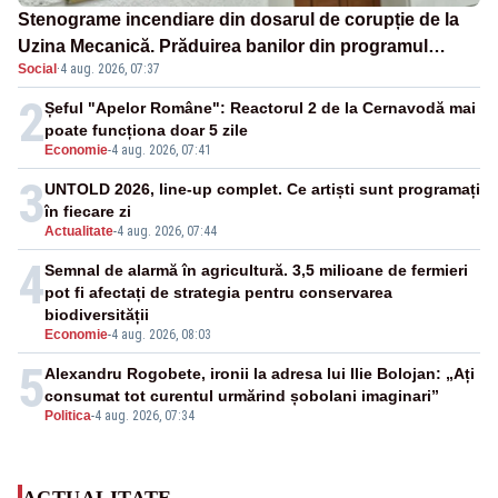
Stenograme incendiare din dosarul de corupție de la
Uzina Mecanică. Prăduirea banilor din programul
Social
·
4 aug. 2026, 07:37
SAFE, interceptată de DNA
2
Șeful "Apelor Române": Reactorul 2 de la Cernavodă mai
poate funcționa doar 5 zile
Economie
-
4 aug. 2026, 07:41
3
UNTOLD 2026, line-up complet. Ce artiști sunt programați
în fiecare zi
Actualitate
-
4 aug. 2026, 07:44
4
Semnal de alarmă în agricultură. 3,5 milioane de fermieri
pot fi afectați de strategia pentru conservarea
biodiversității
Economie
-
4 aug. 2026, 08:03
5
Alexandru Rogobete, ironii la adresa lui Ilie Bolojan: „Ați
consumat tot curentul urmărind șobolani imaginari”
Politica
-
4 aug. 2026, 07:34