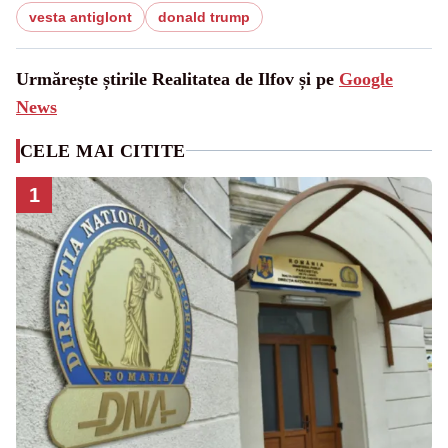
vesta antiglont
donald trump
Urmărește știrile Realitatea de Ilfov și pe
Google
News
CELE MAI CITITE
1