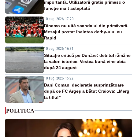
importantă. Utilizatorii gratis primesc o
funcție mult așteptată
10 aug. 2026, 17:20
Dinamo nu uită scandalul din primăvară.
Mesajul postat înaintea derby-ului cu
Rapid
10 aug. 2026, 16:31
Situație critică pe Dunăre: debitul rămâne
la valori istorice. Vestea bună vine abia
după 24 august
10 aug. 2026, 15:22
Dani Coman, declarație surprinzătoare
după ce FC Argeș a bătut Craiova: „Merg
la titlu!”
POLITICA