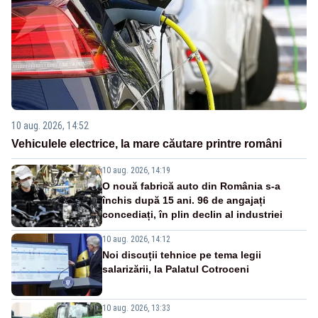
10 aug. 2026, 14:52
Vehiculele electrice, la mare căutare printre români
10 aug. 2026, 14:19
O nouă fabrică auto din România s-a
închis după 15 ani. 96 de angajați
concediați, în plin declin al industriei
10 aug. 2026, 14:12
Noi discuții tehnice pe tema legii
salarizării, la Palatul Cotroceni
10 aug. 2026, 13:33