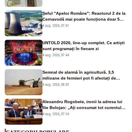
de DNA
Șeful "Apelor Române": Reactorul 2 de la
Cernavodă mai poate funcționa doar 5
zile
4 aug. 2026, 07:41
UNTOLD 2026, line-up complet. Ce artiști
sunt programați în fiecare zi
4 aug. 2026, 07:44
Semnal de alarmă în agricultură. 3,5
milioane de fermieri pot fi afectați de
strategia pentru conservarea
4 aug. 2026, 08:03
biodiversității
Alexandru Rogobete, ironii la adresa lui
Ilie Bolojan: „Ați consumat tot curentul
urmărind șobolani imaginari”
4 aug. 2026, 07:34