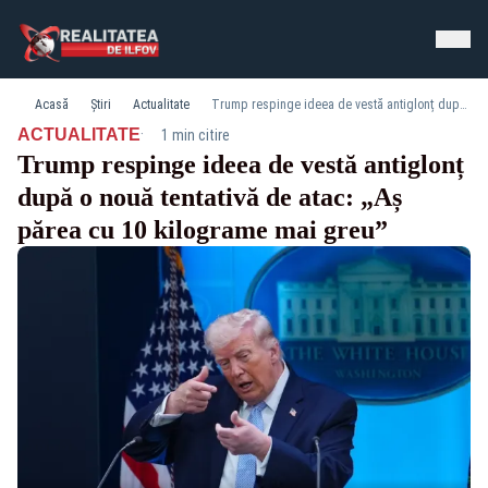
Acasă
Știri
Actualitate
Trump respinge ideea de vestă antiglonț după o nouă tentativă de atac: „Aș părea cu 10 kilograme mai greu”
·
ACTUALITATE
1 min citire
Trump respinge ideea de vestă antiglonț
după o nouă tentativă de atac: „Aș
părea cu 10 kilograme mai greu”