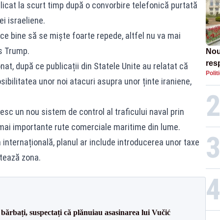
licat la scurt timp după o convorbire telefonică purtată
i israeliene.
face bine să se miște foarte repede, altfel nu va mai
is Trump.
Nou
res
onat, după ce publicații din Statele Unite au relatat că
Polit
sibilitatea unor noi atacuri asupra unor ținte iraniene,
tesc un nou sistem de control al traficului naval prin
mai importante rute comerciale maritime din lume.
a internațională, planul ar include introducerea unor taxe
tează zona.
bărbați, suspectați că plănuiau asasinarea lui Vučić