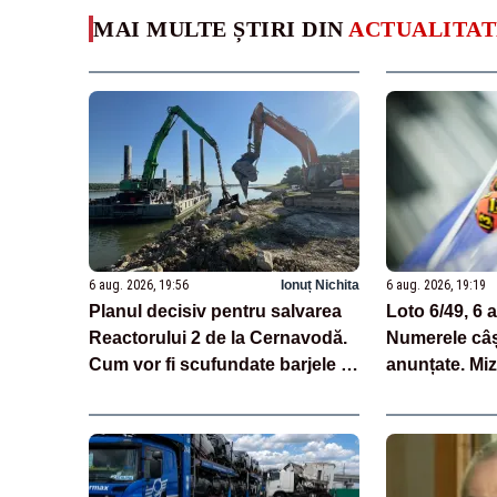
MAI MULTE ȘTIRI DIN
ACTUALITAT
6 aug. 2026, 19:56
Ionuț Nichita
6 aug. 2026, 19:19
Planul decisiv pentru salvarea
Loto 6/49, 6 
Reactorului 2 de la Cernavodă.
Numerele câș
Cum vor fi scufundate barjele în
anunțate. Mi
Dunăre
milioane de 