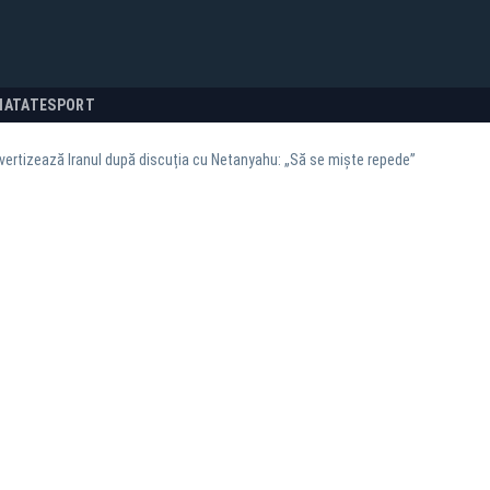
NATATE
SPORT
ertizează Iranul după discuția cu Netanyahu: „Să se miște repede”