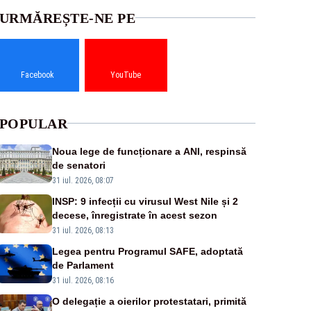
URMĂREȘTE-NE PE
Facebook
YouTube
POPULAR
Noua lege de funcționare a ANI, respinsă
de senatori
31 iul. 2026, 08:07
INSP: 9 infecții cu virusul West Nile și 2
decese, înregistrate în acest sezon
31 iul. 2026, 08:13
Legea pentru Programul SAFE, adoptată
de Parlament
31 iul. 2026, 08:16
O delegație a oierilor protestatari, primită