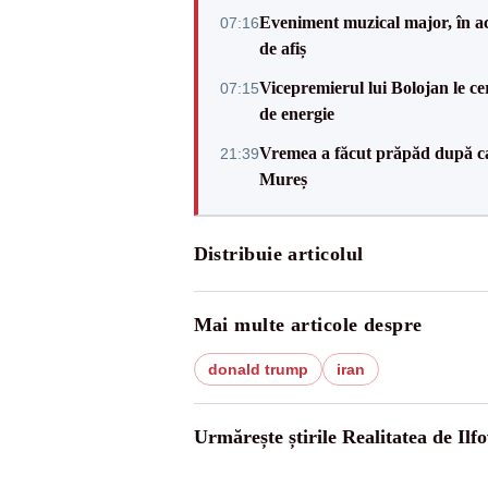
Eveniment muzical major, în a
07:16
de afiș
Vicepremierul lui Bolojan le c
07:15
de energie
Vremea a făcut prăpăd după cani
21:39
Mureș
Distribuie articolul
Mai multe articole despre
donald trump
iran
Urmărește știrile Realitatea de Ilfo