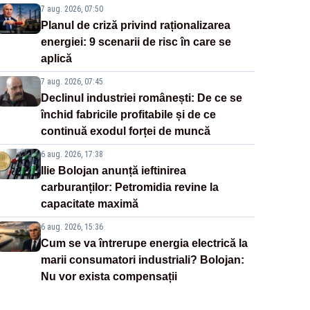
7 aug. 2026, 07:50
Planul de criză privind raționalizarea
energiei: 9 scenarii de risc în care se
aplică
7 aug. 2026, 07:45
Declinul industriei românești: De ce se
închid fabricile profitabile și de ce
continuă exodul forței de muncă
6 aug. 2026, 17:38
Ilie Bolojan anunță ieftinirea
carburanților: Petromidia revine la
capacitate maximă
6 aug. 2026, 15:36
Cum se va întrerupe energia electrică la
marii consumatori industriali? Bolojan:
Nu vor exista compensații