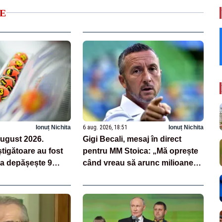
E
Ionuț Nichita
6 aug. 2026, 18:51
Ionuț Nichita
august 2026.
Gigi Becali, mesaj în direct
tigătoare au fost
pentru MM Stoica: „Mă oprește
za depășește 9
când vreau să arunc milioane
euro
pe transferuri”