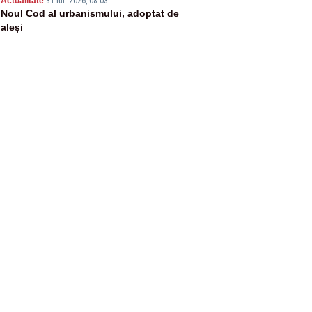
5
Actualitate
-
31 iul. 2026, 08:03
Noul Cod al urbanismului, adoptat de
aleși