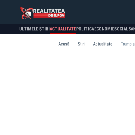
ULTIMELE ȘTIRI
ACTUALITATE
POLITICA
ECONOMIE
SOCIAL
SA
Acasă
Știri
Actualitate
Trump av