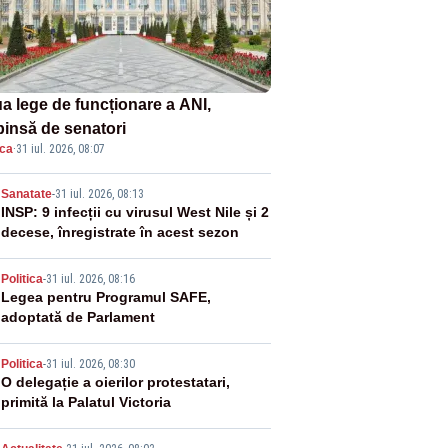
a lege de funcționare a ANI,
pinsă de senatori
ica
·
31 iul. 2026, 08:07
2
Sanatate
-
31 iul. 2026, 08:13
INSP: 9 infecții cu virusul West Nile și 2
decese, înregistrate în acest sezon
3
Politica
-
31 iul. 2026, 08:16
Legea pentru Programul SAFE,
adoptată de Parlament
4
Politica
-
31 iul. 2026, 08:30
O delegație a oierilor protestatari,
primită la Palatul Victoria