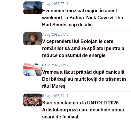
7 aug. 2026, 07:16
Eveniment muzical major, în acest
weekend, la Buftea. Nick Cave & The
Bad Seeds, cap de afiș
7 aug. 2026, 07:15
Vicepremierul lui Bolojan le cere
românilor să amâne spălatul pentru a
reduce consumul de energie
6 aug. 2026, 21:39
Vremea a făcut prăpăd după caniculă.
Doi bărbați au murit loviți de trăsnet în
râul Mureș
6 aug. 2026, 20:17
Start spectaculos la UNTOLD 2026.
Artistul-surpriză care deschide prima
seară de festival