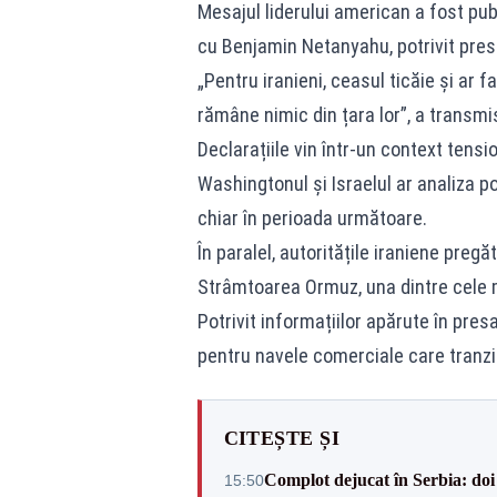
Mesajul liderului american a fost pub
cu Benjamin Netanyahu, potrivit prese
„Pentru iranieni, ceasul ticăie și ar 
rămâne nimic din țara lor”, a transm
Declarațiile vin într-un context tensi
Washingtonul și Israelul ar analiza po
chiar în perioada următoare.
În paralel, autoritățile iraniene pregă
Strâmtoarea Ormuz, una dintre cele 
Potrivit informațiilor apărute în pres
pentru navele comerciale care tranzi
CITEȘTE ȘI
Complot dejucat în Serbia: doi 
15:50