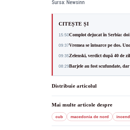
Sursa: Newsinn
CITEȘTE ȘI
Complot dejucat în Serbia: doi 
15:50
Vremea se întoarce pe dos. Und
09:37
Zelenski, verdict după 40 de zi
09:35
Barjele au fost scufundate, da
08:29
Distribuie articolul
Mai multe articole despre
cub
macedonia de nord
incend