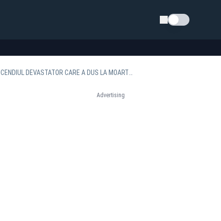
Schimba tema
TRAGEDIE ÎN MACEDONIA DE NORD: PROPRIETARUL CLUBULUI ”PULSE” REȚINUT DUPĂ INCENDIUL DEVASTATOR CARE A DUS LA MOARTEA A 59 DE TINERI
Advertising