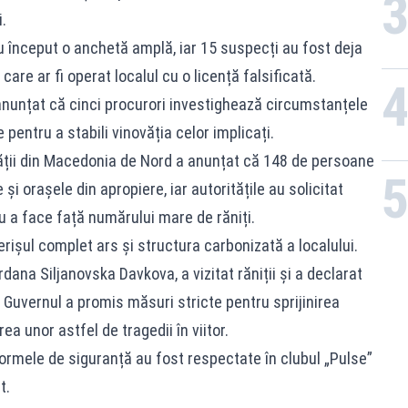
.
u început o anchetă amplă, iar 15 suspecți au fost deja
, care ar fi operat localul cu o licență falsificată.
anunțat că cinci procurori investighează circumstanțele
 pentru a stabili vinovăția celor implicați.
tății din Macedonia de Nord a anunțat că 148 de persoane
 și orașele din apropiere, iar autoritățile au solicitat
ru a face față numărului mare de răniți.
erișul complet ars și structura carbonizată a localului.
ana Siljanovska Davkova, a vizitat răniții și a declarat
. Guvernul a promis măsuri stricte pentru sprijinirea
rea unor astfel de tragedii în viitor.
ormele de siguranță au fost respectate în clubul „Pulse”
t.