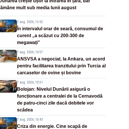
Dunărea crește ușor la intrarea în țară, dar
rămâne mult sub media lunii august
7 aug. 2026, 13:02
În intervalul orar de seară, consumul de
curent „a scăzut cu 200-300 de
megawați”
7 aug. 2026, 10:57
ANSVSA a negociat, la Ankara, un acord
pentru facilitarea tranzitului prin Turcia al
carcaselor de ovine și bovine
7 aug. 2026, 10:51
Bolojan: Nivelul Dunării asigură o
funcționare a centralei de la Cernavodă
de patru-cinci zile dacă debitele vor
scădea
7 aug. 2026, 10:43
Criza din energie. Cine scapă de