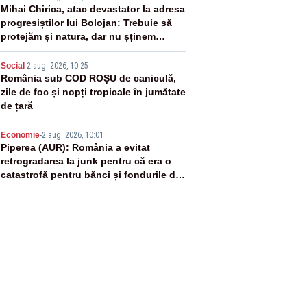
3
Mihai Chirica, atac devastator la adresa
progresiștilor lui Bolojan: Trebuie să
protejăm și natura, dar nu șținem
omaneii în stare permanentă de alertă
4
Social
-
2 aug. 2026, 10:25
România sub COD ROȘU de caniculă,
zile de foc și nopți tropicale în jumătate
de țară
5
Economie
-
2 aug. 2026, 10:01
Piperea (AUR): România a evitat
retrogradarea la junk pentru că era o
catastrofă pentru bănci și fondurile de
pensii