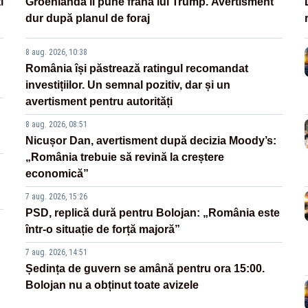
i
Groenlanda îi pune frână lui Trump. Avertisment
dur după planul de foraj
8 aug. 2026, 10:38
România își păstrează ratingul recomandat
investițiilor. Un semnal pozitiv, dar și un
avertisment pentru autorități
8 aug. 2026, 08:51
Nicușor Dan, avertisment după decizia Moody’s:
„România trebuie să revină la creștere
economică”
7 aug. 2026, 15:26
PSD, replică dură pentru Bolojan: „România este
într-o situație de forță majoră”
7 aug. 2026, 14:51
Ședința de guvern se amână pentru ora 15:00.
Bolojan nu a obținut toate avizele