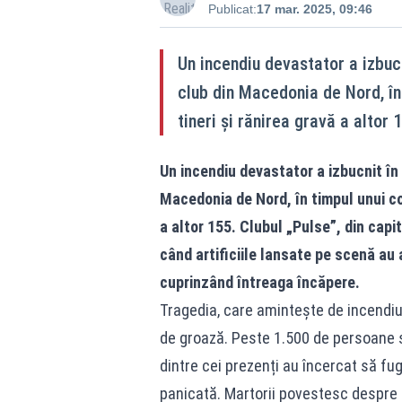
Publicat:
17 mar. 2025, 09:46
Un incendiu devastator a izbuc
club din Macedonia de Nord, î
tineri și rănirea gravă a altor 
Un incendiu devastator a izbucnit î
Macedonia de Nord, în timpul unui co
a altor 155. Clubul „Pulse”, din cap
când artificiile lansate pe scenă au a
cuprinzând întreaga încăpere.
Tragedia, care amintește de incendiul
de groază. Peste 1.500 de persoane se
dintre cei prezenți au încercat să fug
panicată. Martorii povestesc despre h