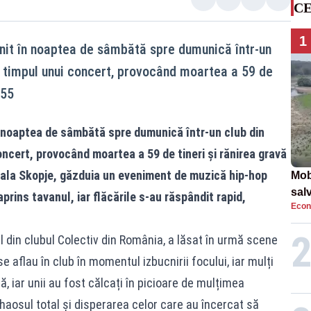
CE
1
nit în noaptea de sâmbătă spre dumunică într-un
n timpul unui concert, provocând moartea a 59 de
155
n noaptea de sâmbătă spre dumunică într-un club din
ncert, provocând moartea a 59 de tineri și rănirea gravă
itala Skopje, găzduia un eveniment de muzică hip-hop
Mob
sal
prins tavanul, iar flăcările s-au răspândit rapid,
Econ
Arm
apa
 din clubul Colectiv din România, a lăsat în urmă scene
 aflau în club în momentul izbucnirii focului, iar mulți
ă, iar unii au fost călcați în picioare de mulțimea
aosul total și disperarea celor care au încercat să