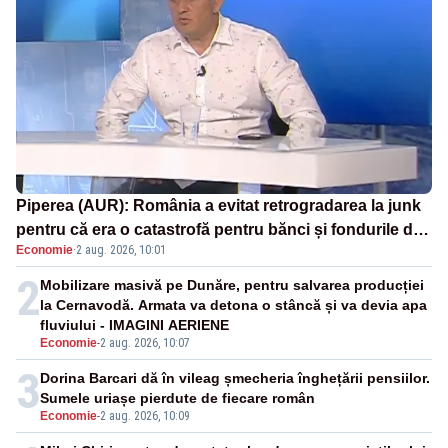
Piperea (AUR): România a evitat retrogradarea la junk
pentru că era o catastrofă pentru bănci și fondurile de
Economie
·
2 aug. 2026, 10:01
pensii
2
Mobilizare masivă pe Dunăre, pentru salvarea producției
la Cernavodă. Armata va detona o stâncă și va devia apa
fluviului - IMAGINI AERIENE
Economie
-
2 aug. 2026, 10:07
3
Dorina Barcari dă în vileag șmecheria înghețării pensiilor.
Sumele uriașe pierdute de fiecare român
Economie
-
2 aug. 2026, 10:09