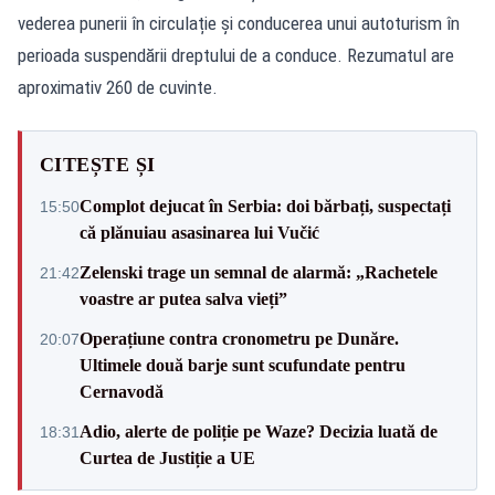
vederea punerii în circulație și conducerea unui autoturism în
perioada suspendării dreptului de a conduce. Rezumatul are
aproximativ 260 de cuvinte.
CITEȘTE ȘI
Complot dejucat în Serbia: doi bărbați, suspectați
15:50
că plănuiau asasinarea lui Vučić
Zelenski trage un semnal de alarmă: „Rachetele
21:42
voastre ar putea salva vieți”
Operațiune contra cronometru pe Dunăre.
20:07
Ultimele două barje sunt scufundate pentru
Cernavodă
Adio, alerte de poliție pe Waze? Decizia luată de
18:31
Curtea de Justiție a UE