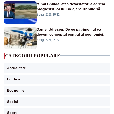
Mihai Chirica, atac devastator la adresa
progresiștilor lui Bolojan: Trebuie să
protejăm și natura, dar nu șținem omaneii
2 aug. 2026, 10:12
în stare permanentă de alertă
Daniel Udrescu: De ce patrimoniul va
deveni conceptul central al economiei
viitoare?
2 aug. 2026, 09:22
CATEGORII POPULARE
Actualitate
Politica
Economie
Social
Sport