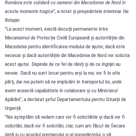
România este solidară cu oamenii din Macedoniei de Nord în
aceste momente tragice
", a notat și președintele interimar Ilie
Bolojan.
"La acest moment, există discuții permanente între
Mecanismul de Protecție Civilă Europeană și autoritățile din
Macedonia pentru identificarea modului de ajutor, dacă este
necesar și dacă autoritățile din Macedonia de Nord vor solicita
acest ajutor. Depinde de ce fel de răniți și de ce îngrijiri au
nevoie. Dacă nu sunt locuri pentru arși la noi, vor fi în alte
părți, dar noi putem să ne implicăm în transportul lor, unde
avem această capabilitate în colaborare și cu Ministerul
Apărării", a declarat șeful Departamentului pentru Situații de
Urgență.
"Noi așteptăm să vedem care vor fi solicitările și dacă vor fi
solicitări, dacă vor fi solicitări, clar, cum am făcut de fiecare
dată și cu acordul premierului și al președintelui, o să