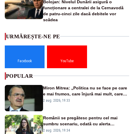
Bolojan: Nivelul Dunării asigură o
funcționare a centralei de la Cernavodă
de patru-cinci zile dacă debitele vor
scădea
URMĂREȘTE-NE PE
Facebook
YouTube
POPULAR
Miron Mitrea: „Politica nu se face pe care
e mai frumos, care înjură mai mult, care
țipă mai tare, ci pe proiecte”
2 aug. 2026, 19:33
Românii se pregătesc pentru cel mai
sumbru scenariu, odată cu alerta
energetică
2 aug. 2026, 19:34