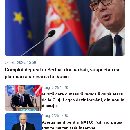
24 feb. 2026, 15:50
Complot dejucat în Serbia: doi bărbați, suspectați că
plănuiau asasinarea lui Vučić
9 aug. 2026, 15:40
Miruță cere o măsură radicală după atacul
de la Cluj. Legea dezinformării, din nou în
discuție
9 aug. 2026, 14:38
Avertisment pentru NATO: Putin ar putea
trimite militari fără însemne