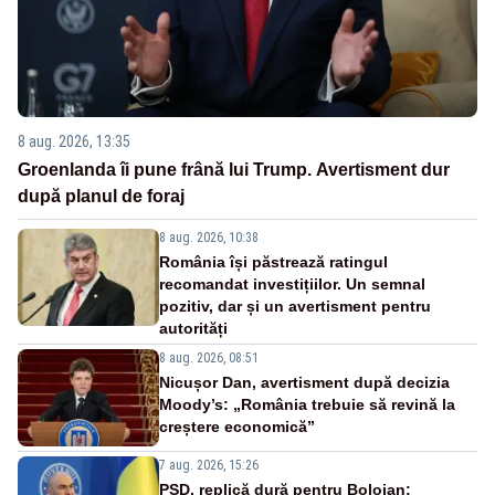
8 aug. 2026, 13:35
Groenlanda îi pune frână lui Trump. Avertisment dur
după planul de foraj
8 aug. 2026, 10:38
România își păstrează ratingul
recomandat investițiilor. Un semnal
pozitiv, dar și un avertisment pentru
autorități
8 aug. 2026, 08:51
Nicușor Dan, avertisment după decizia
Moody’s: „România trebuie să revină la
creștere economică”
7 aug. 2026, 15:26
PSD, replică dură pentru Bolojan: