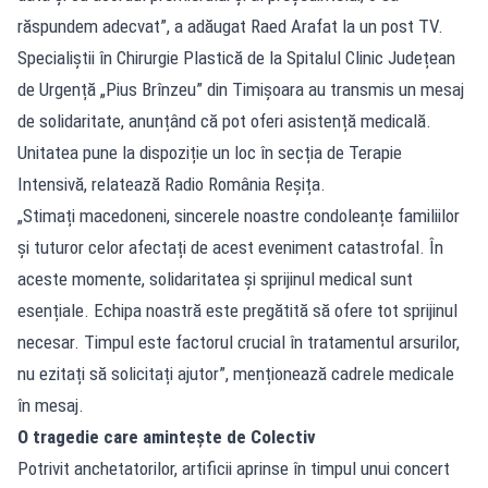
răspundem adecvat”, a adăugat Raed Arafat la un post TV.
Specialiștii în Chirurgie Plastică de la Spitalul Clinic Județean
de Urgență „Pius Brînzeu” din Timișoara au transmis un mesaj
de solidaritate, anunțând că pot oferi asistență medicală.
Unitatea pune la dispoziție un loc în secția de Terapie
Intensivă, relatează Radio România Reșița.
„Stimați macedoneni, sincerele noastre condoleanțe familiilor
și tuturor celor afectați de acest eveniment catastrofal. În
aceste momente, solidaritatea și sprijinul medical sunt
esențiale. Echipa noastră este pregătită să ofere tot sprijinul
necesar. Timpul este factorul crucial în tratamentul arsurilor,
nu ezitați să solicitați ajutor”, menționează cadrele medicale
în mesaj.
O tragedie care amintește de Colectiv
Potrivit anchetatorilor, artificii aprinse în timpul unui concert