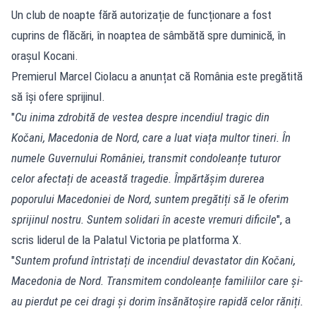
Un club de noapte fără autorizație de funcționare a fost
cuprins de flăcări, în noaptea de sâmbătă spre duminică, în
orașul Kocani.
Premierul Marcel Ciolacu a anunțat că România este pregătită
să își ofere sprijinul.
"
Cu inima zdrobită de vestea despre incendiul tragic din
Kočani, Macedonia de Nord, care a luat viața multor tineri. În
numele Guvernului României, transmit condoleanțe tuturor
celor afectați de această tragedie. Împărtășim durerea
poporului Macedoniei de Nord, suntem pregătiți să le oferim
sprijinul nostru. Suntem solidari în aceste vremuri dificile
", a
scris liderul de la Palatul Victoria pe platforma X.
"
Suntem profund întristați de incendiul devastator din Kočani,
Macedonia de Nord. Transmitem condoleanțe familiilor care și-
au pierdut pe cei dragi și dorim însănătoșire rapidă celor răniți.