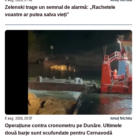
8 aug. 2026, 21:42
Ionuț Nichita
Zelenski trage un semnal de alarmă: „Rachetele
voastre ar putea salva vieți”
8 aug. 2026, 20:07
Ionuț Nichita
Operațiune contra cronometru pe Dunăre. Ultimele
două barje sunt scufundate pentru Cernavodă