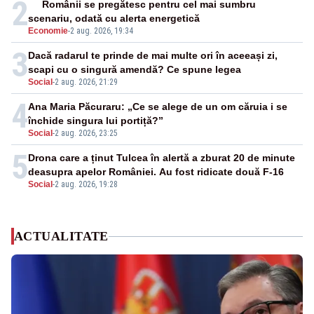
2
Românii se pregătesc pentru cel mai sumbru
scenariu, odată cu alerta energetică
Economie
-
2 aug. 2026, 19:34
3
Dacă radarul te prinde de mai multe ori în aceeași zi,
scapi cu o singură amendă? Ce spune legea
Social
-
2 aug. 2026, 21:29
4
Ana Maria Păcuraru: „Ce se alege de un om căruia i se
închide singura lui portiță?”
Social
-
2 aug. 2026, 23:25
5
Drona care a ținut Tulcea în alertă a zburat 20 de minute
deasupra apelor României. Au fost ridicate două F-16
Social
-
2 aug. 2026, 19:28
ACTUALITATE