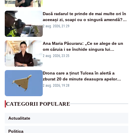
Dacă radarul te prinde de mai multe ori în
aceeași zi, scapi cu o singură amendă?
Ce spune legea
2 aug. 2026, 21:29
Ana Maria Păcuraru: „Ce se alege de un
om căruia i se închide singura lui
portiță?”
2 aug. 2026, 23:25
Drona care a ținut Tulcea în alertă a
zburat 20 de minute deasupra apelor
României. Au fost ridicate două F-16
2 aug. 2026, 19:28
CATEGORII POPULARE
Actualitate
Politica