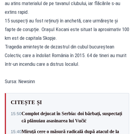
au atins materialul de pe tavanul clubului, iar flăcările s-au
extins rapid.
15 suspecți au fost reținuți în anchetă, care urmărește și
fapte de corupție. Orașul Kocani este situat la aproximativ 100
km est de capitala Skopje.
Tragedia amintește de dezastrul din cubul bucureștean
Colectiv, care a îndoliat România în 2015. 64 de tineri au murit
într-un incendiu care a distrus localul.
Sursa: Newsinn
CITEȘTE ȘI
Complot dejucat în Serbia: doi bărbați, suspectați
15:50
că plănuiau asasinarea lui Vučić
Miruță cere o măsură radicală după atacul de la
15:40