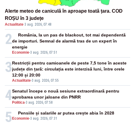
Alerte meteo de caniculă în aproape toată țara. COD
ROȘU în 3 județe
Actualitate
·
3 aug. 2026, 07:48
2
România, la un pas de blackout, tot mai dependentă
de importuri. Semnal de alarmă tras de un expert în
energie
Economie
-
3 aug. 2026, 07:51
3
Restricții pentru camioanele de peste 7,5 tone în aceste
județe din țară: circulația este interzisă luni, între orele
12:00 și 20:00
Actualitate
-
3 aug. 2026, 07:55
4
Senatul începe o nouă sesiune extraordinară pentru
aprobarea unor jaloane din PNRR
Politica
-
3 aug. 2026, 07:58
5
Pensiile și salariile ar putea crește abia în 2028
Economie
-
3 aug. 2026, 07:31