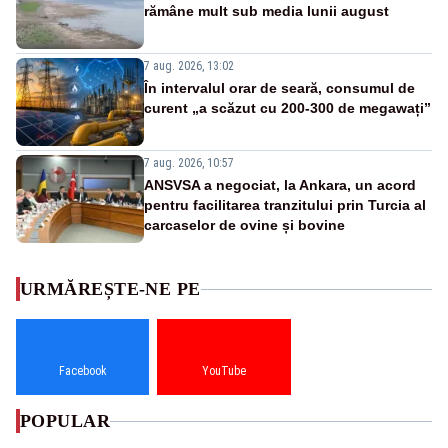
rămâne mult sub media lunii august
7 aug. 2026, 13:02
În intervalul orar de seară, consumul de
curent „a scăzut cu 200-300 de megawați”
7 aug. 2026, 10:57
ANSVSA a negociat, la Ankara, un acord
pentru facilitarea tranzitului prin Turcia al
carcaselor de ovine și bovine
URMĂREȘTE-NE PE
Facebook
YouTube
POPULAR