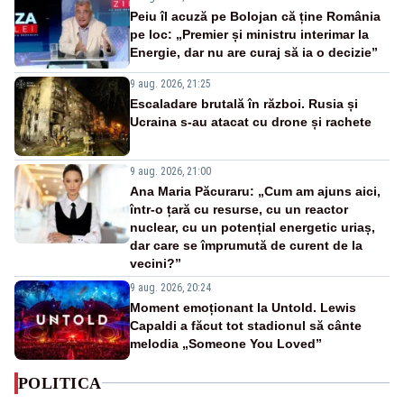
Peiu îl acuză pe Bolojan că ține România
pe loc: „Premier și ministru interimar la
Energie, dar nu are curaj să ia o decizie”
9 aug. 2026, 21:25
Escaladare brutală în război. Rusia și
Ucraina s-au atacat cu drone și rachete
9 aug. 2026, 21:00
Ana Maria Păcuraru: „Cum am ajuns aici,
într-o țară cu resurse, cu un reactor
nuclear, cu un potențial energetic uriaș,
dar care se împrumută de curent de la
vecini?”
9 aug. 2026, 20:24
Moment emoționant la Untold. Lewis
Capaldi a făcut tot stadionul să cânte
melodia „Someone You Loved”
POLITICA