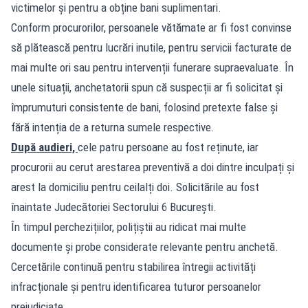
victimelor și pentru a obține bani suplimentari.
Conform procurorilor, persoanele vătămate ar fi fost convinse
să plătească pentru lucrări inutile, pentru servicii facturate de
mai multe ori sau pentru intervenții funerare supraevaluate. În
unele situații, anchetatorii spun că suspecții ar fi solicitat și
împrumuturi consistente de bani, folosind pretexte false și
fără intenția de a returna sumele respective.
După audieri,
cele patru persoane au fost reținute, iar
procurorii au cerut arestarea preventivă a doi dintre inculpați și
arest la domiciliu pentru ceilalți doi. Solicitările au fost
înaintate Judecătoriei Sectorului 6 București.
În timpul perchezițiilor, polițiștii au ridicat mai multe
documente și probe considerate relevante pentru anchetă.
Cercetările continuă pentru stabilirea întregii activități
infracționale și pentru identificarea tuturor persoanelor
prejudiciate.