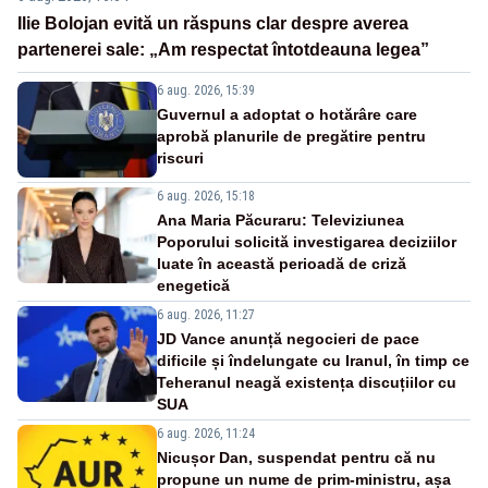
Ilie Bolojan evită un răspuns clar despre averea
partenerei sale: „Am respectat întotdeauna legea”
6 aug. 2026, 15:39
Guvernul a adoptat o hotărâre care
aprobă planurile de pregătire pentru
riscuri
6 aug. 2026, 15:18
Ana Maria Păcuraru: Televiziunea
Poporului solicită investigarea deciziilor
luate în această perioadă de criză
enegetică
6 aug. 2026, 11:27
JD Vance anunță negocieri de pace
dificile și îndelungate cu Iranul, în timp ce
Teheranul neagă existența discuțiilor cu
SUA
6 aug. 2026, 11:24
Nicușor Dan, suspendat pentru că nu
propune un nume de prim-ministru, așa