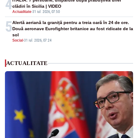
4
ITALIA: 7 persoane, dispărute după prăbușirea unei
clădiri în Sicilia | VIDEO
Actualitate
-
31 iul. 2026, 07:50
5
Alertă aeriană la graniță pentru a treia oară în 24 de ore.
Două aeronave Eurofighter britanice au fost ridicate de la
sol
Social
-
31 iul. 2026, 07:24
ACTUALITATE