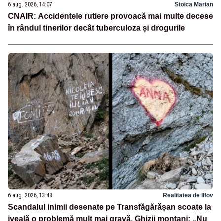
6 aug. 2026, 14:07
Stoica Marian
CNAIR: Accidentele rutiere provoacă mai multe decese
în rândul tinerilor decât tuberculoza și drogurile
6 aug. 2026, 13:48
Realitatea de Ilfov
Scandalul inimii desenate pe Transfăgărășan scoate la
iveală o problemă mult mai gravă. Ghizii montani: „Nu