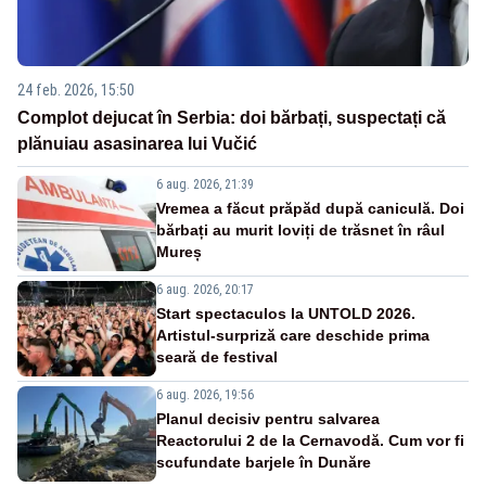
24 feb. 2026, 15:50
Complot dejucat în Serbia: doi bărbați, suspectați că
plănuiau asasinarea lui Vučić
6 aug. 2026, 21:39
Vremea a făcut prăpăd după caniculă. Doi
bărbați au murit loviți de trăsnet în râul
Mureș
6 aug. 2026, 20:17
Start spectaculos la UNTOLD 2026.
Artistul-surpriză care deschide prima
seară de festival
6 aug. 2026, 19:56
Planul decisiv pentru salvarea
Reactorului 2 de la Cernavodă. Cum vor fi
scufundate barjele în Dunăre