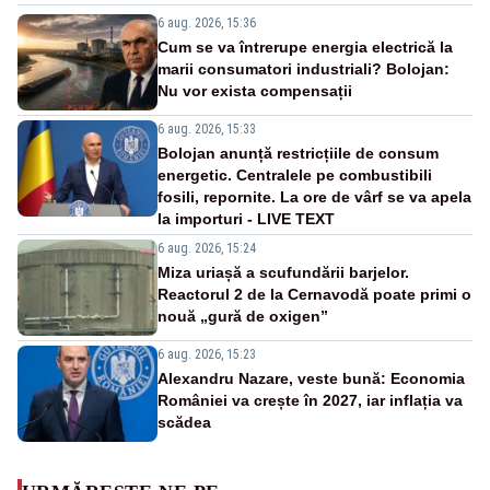
6 aug. 2026, 15:36
Cum se va întrerupe energia electrică la
marii consumatori industriali? Bolojan:
Nu vor exista compensații
6 aug. 2026, 15:33
Bolojan anunță restricțiile de consum
energetic. Centralele pe combustibili
fosili, repornite. La ore de vârf se va apela
la importuri - LIVE TEXT
6 aug. 2026, 15:24
Miza uriașă a scufundării barjelor.
Reactorul 2 de la Cernavodă poate primi o
nouă „gură de oxigen”
6 aug. 2026, 15:23
Alexandru Nazare, veste bună: Economia
României va crește în 2027, iar inflația va
scădea