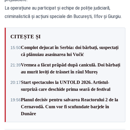
La operațiune au participat și echipe de poliție judiciară,
criminalistică și acțiuni speciale din București, Ilfov și Giurgiu.
CITEȘTE ȘI
Complot dejucat în Serbia: doi bărbați, suspectați
15:50
că plănuiau asasinarea lui Vučić
Vremea a făcut prăpăd după caniculă. Doi bărbați
21:39
au murit loviți de trăsnet în râul Mureș
Start spectaculos la UNTOLD 2026. Artistul-
20:17
surpriză care deschide prima seară de festival
Planul decisiv pentru salvarea Reactorului 2 de la
19:56
Cernavodă. Cum vor fi scufundate barjele în
Dunăre