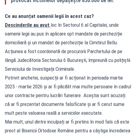
provocat victimelor depășește 850.000 de lei.
Ce au anunțat oamenii legii în acest caz?
Descinderile au avut
loc în Sectorul 6 al Capitalei, unde
oamenii legii au pus în aplicare opt mandate de percheziție
domiciliară și un mandat de percheziție la Cimitirul Bellu.
Acțiunea a fost coordonată de procurorii Parchetului de pe
lângă Judecătoria Sectorului 6 București, împreună cu polițiștii
Serviciului de Investigații Criminale.
Potrivit anchetei, suspecții ar fi acționat în perioada martie
2025 - martie 2026 și ar fi păcălit mai multe persoane în cadrul
unor contracte pentru lucrări funerare. Aceștia sunt acuzați
că ar fi prezentat documente falsificate și ar fi cerut sume
mult peste valoarea reală a serviciilor executate.
Mai mult, unul dintre inculpați ar fi pretins în mod fals că este
preot al Bisericii Ortodoxe Române pentru a câștiga încrederea