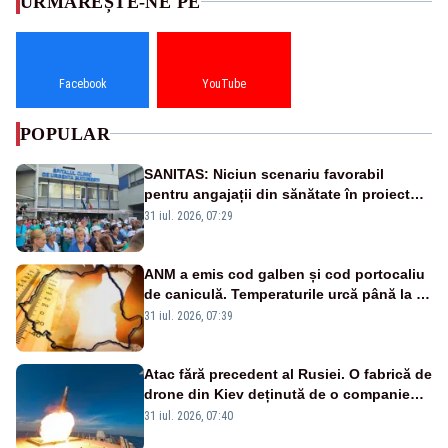
URMĂREȘTE-NE PE
Facebook
YouTube
POPULAR
SANITAS: Niciun scenariu favorabil
pentru angajații din sănătate în proiectul
Legii salarizării
31 iul. 2026, 07:29
ANM a emis cod galben și cod portocaliu
de caniculă. Temperaturile urcă până la 38
de grade, iar nopțile devin tropicale
31 iul. 2026, 07:39
Atac fără precedent al Rusiei. O fabrică de
drone din Kiev deținută de o companie
americană, distrusă de o rachetă
31 iul. 2026, 07:40
rusească