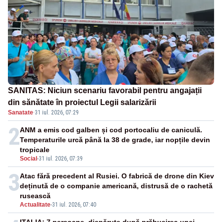
SANITAS: Niciun scenariu favorabil pentru angajații
din sănătate în proiectul Legii salarizării
Sanatate
·
31 iul. 2026, 07:29
2
ANM a emis cod galben și cod portocaliu de caniculă.
Temperaturile urcă până la 38 de grade, iar nopțile devin
tropicale
Social
-
31 iul. 2026, 07:39
3
Atac fără precedent al Rusiei. O fabrică de drone din Kiev
deținută de o companie americană, distrusă de o rachetă
rusească
Actualitate
-
31 iul. 2026, 07:40