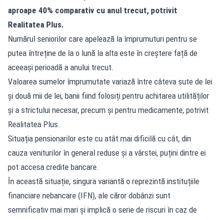
aproape 40% comparativ cu anul trecut, potrivit
Realitatea Plus.
Numărul seniorilor care apelează la împrumuturi pentru se
putea întreține de la o lună la alta este în creștere față de
aceeași perioadă a anului trecut.
Valoarea sumelor împrumutate variază între câteva sute de lei
și două mii de lei, banii fiind folosiți pentru achitarea utilităților
și a strictului necesar, precum și pentru medicamente, potrivit
Realitatea Plus.
Situația pensionarilor este cu atât mai dificilă cu cât, din
cauza veniturilor în general reduse și a vârstei, puțini dintre ei
pot accesa credite bancare.
În această situație, singura variantă o reprezintă instituțiile
financiare nebancare (IFN), ale căror dobânzi sunt
semnificativ mai mari și implică o serie de riscuri în caz de