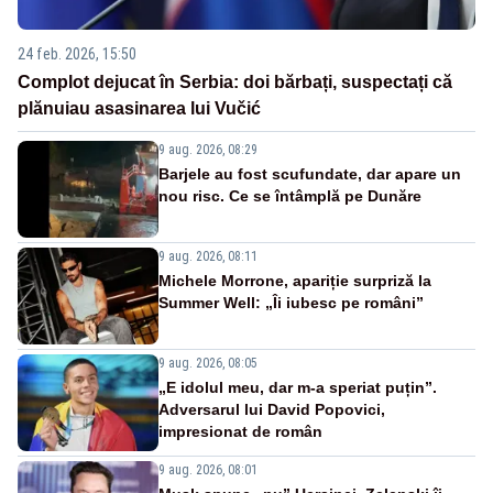
24 feb. 2026, 15:50
Complot dejucat în Serbia: doi bărbați, suspectați că
plănuiau asasinarea lui Vučić
9 aug. 2026, 08:29
Barjele au fost scufundate, dar apare un
nou risc. Ce se întâmplă pe Dunăre
9 aug. 2026, 08:11
Michele Morrone, apariție surpriză la
Summer Well: „Îi iubesc pe români”
9 aug. 2026, 08:05
„E idolul meu, dar m-a speriat puțin”.
Adversarul lui David Popovici,
impresionat de român
9 aug. 2026, 08:01