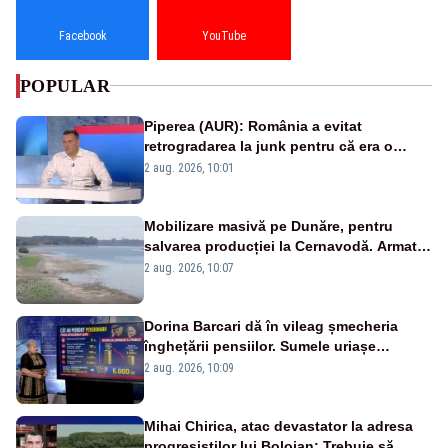
Facebook
YouTube
POPULAR
Piperea (AUR): România a evitat
retrogradarea la junk pentru că era o
catastrofă pentru bănci și fondurile de
2 aug. 2026, 10:01
pensii
Mobilizare masivă pe Dunăre, pentru
salvarea producției la Cernavodă. Armata
va detona o stâncă și va devia apa
2 aug. 2026, 10:07
fluviului - IMAGINI AERIENE
Dorina Barcari dă în vileag șmecheria
înghețării pensiilor. Sumele uriașe
pierdute de fiecare român
2 aug. 2026, 10:09
Mihai Chirica, atac devastator la adresa
progresiștilor lui Bolojan: Trebuie să