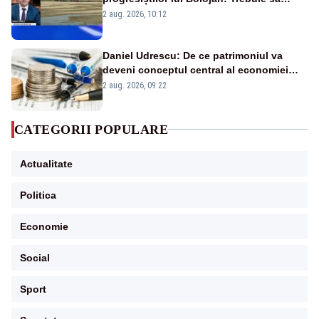
protejăm și natura, dar nu șținem omaneii
2 aug. 2026, 10:12
în stare permanentă de alertă
Daniel Udrescu: De ce patrimoniul va
deveni conceptul central al economiei
viitoare?
2 aug. 2026, 09:22
CATEGORII POPULARE
Actualitate
Politica
Economie
Social
Sport