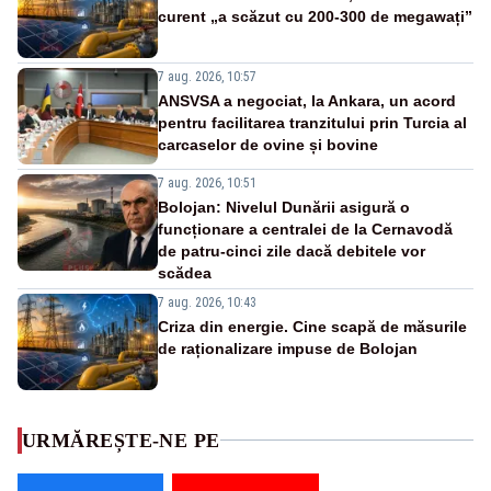
curent „a scăzut cu 200-300 de megawați”
7 aug. 2026, 10:57
ANSVSA a negociat, la Ankara, un acord
pentru facilitarea tranzitului prin Turcia al
carcaselor de ovine și bovine
7 aug. 2026, 10:51
Bolojan: Nivelul Dunării asigură o
funcționare a centralei de la Cernavodă
de patru-cinci zile dacă debitele vor
scădea
7 aug. 2026, 10:43
Criza din energie. Cine scapă de măsurile
de raționalizare impuse de Bolojan
URMĂREȘTE-NE PE