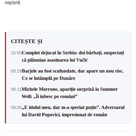
neplată.
CITEȘTE ȘI
Complot dejucat în Serbia: doi bărbați, suspectați
15:50
că plănuiau asasinarea lui Vučić
Barjele au fost scufundate, dar apare un nou risc.
08:29
Ce se întâmplă pe Dunăre
Michele Morrone, apariție surpriză la Summer
08:11
Well: „Îi iubesc pe români”
„E idolul meu, dar m-a speriat puțin”. Adversarul
08:05
lui David Popovici, impresionat de român