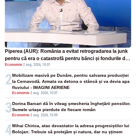
Piperea (AUR): România a evitat retrogradarea la junk
pentru că era o catastrofă pentru bănci și fondurile de
Economie
·
2 aug. 2026, 10:01
pensii
2
Mobilizare masivă pe Dunăre, pentru salvarea producției
la Cernavodă. Armata va detona o stâncă și va devia apa
fluviului - IMAGINI AERIENE
Economie
-
2 aug. 2026, 10:07
3
Dorina Barcari dă în vileag șmecheria înghețării pensiilor.
Sumele uriașe pierdute de fiecare român
Economie
-
2 aug. 2026, 10:09
4
Mihai Chirica, atac devastator la adresa progresiștilor lui
Bolojan: Trebuie să protejăm și natura, dar nu șținem