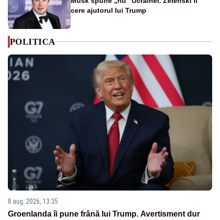
Musk spune „nu” Ucrainei. Zelenski îi
cere ajutorul lui Trump
POLITICA
8 aug. 2026, 13:35
Groenlanda îi pune frână lui Trump. Avertisment dur