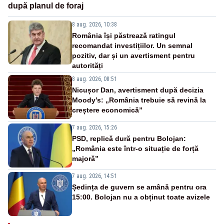
după planul de foraj
8 aug. 2026, 10:38
România își păstrează ratingul
recomandat investițiilor. Un semnal
pozitiv, dar și un avertisment pentru
autorități
8 aug. 2026, 08:51
Nicușor Dan, avertisment după decizia
Moody’s: „România trebuie să revină la
creștere economică”
7 aug. 2026, 15:26
PSD, replică dură pentru Bolojan:
„România este într-o situație de forță
majoră”
7 aug. 2026, 14:51
Ședința de guvern se amână pentru ora
15:00. Bolojan nu a obținut toate avizele