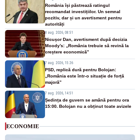
România își păstrează ratingul
recomandat investițiilor. Un semnal
pozitiv, dar și un avertisment pentru
autorități
8 aug. 2026, 08:51
Nicușor Dan, avertisment după decizia
Moody’s: „România trebuie să revină la
creștere economică”
7 aug. 2026, 15:26
PSD, replică dură pentru Bolojan:
„România este într-o situație de forță
majoră”
7 aug. 2026, 14:51
Ședința de guvern se amână pentru ora
15:00. Bolojan nu a obținut toate avizele
ECONOMIE