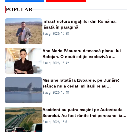
POPULAR
Infrastructura irigațiilor din România,
lăsată în paragină
2 aug. 2026, 15:38
Ana Maria Păcuraru demască planul lui
Bolojan. O nouă ediție explozivă a
emisiunii „Miza Zilei” la Realitatea PLUS
2 aug. 2026, 15:42
Misiune ratată la Izvoarele, pe Dunăre:
stânca nu a cedat, militarii reiau
detonările luni – VIDEO
2 aug. 2026, 15:48
Accident cu patru mașini pe Autostrada
Soarelui. Au fost rănite trei persoane, iar
traficul se desfășoară cu dificultate
2 aug. 2026, 15:51