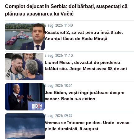
Complot dejucat în Serbia: doi bărbați, suspectați că
plănuiau asasinarea lui Vučić
9 aug. 2026, 11:40
Reactorul 2, salvat pentru încă 9 zile.
Anunțul făcut de Radu Miruță
9 aug. 2026, 11:10
Lionel Messi, devastat de pierderea
tatălui său. Jorge Messi avea 68 de ani
9 aug. 2026, 10:51
Joe Biden, vești îngrijorătoare despre
cancer. Boala s-a extins
9 aug. 2026, 09:37
Vremea se întoarce pe dos. Unde lovesc
ploile duminică, 9 august