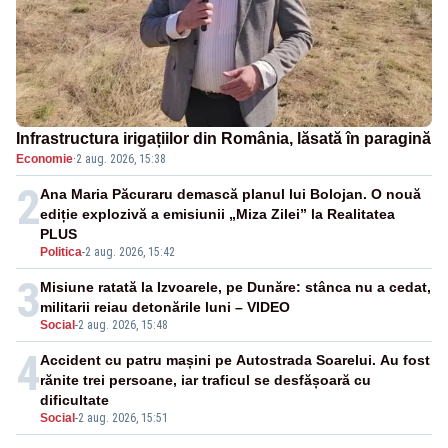
Infrastructura irigațiilor din România, lăsată în paragină
Economie
·
2 aug. 2026, 15:38
2
Ana Maria Păcuraru demască planul lui Bolojan. O nouă
ediție explozivă a emisiunii „Miza Zilei” la Realitatea
PLUS
Politica
-
2 aug. 2026, 15:42
3
Misiune ratată la Izvoarele, pe Dunăre: stânca nu a cedat,
militarii reiau detonările luni – VIDEO
Social
-
2 aug. 2026, 15:48
4
Accident cu patru mașini pe Autostrada Soarelui. Au fost
rănite trei persoane, iar traficul se desfășoară cu
dificultate
Social
-
2 aug. 2026, 15:51