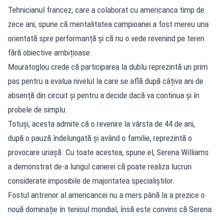
Tehnicianul francez, care a colaborat cu americanca timp de
zece ani, spune că mentalitatea campioanei a fost mereu una
orientată spre performanță și că nu o vede revenind pe teren
fără obiective ambițioase.
Mouratoglou crede că participarea la dublu reprezintă un prim
pas pentru a evalua nivelul la care se află după câțiva ani de
absență din circuit și pentru a decide dacă va continua și în
probele de simplu.
Totuși, acesta admite că o revenire la vârsta de 44 de ani,
după o pauză îndelungată și având o familie, reprezintă o
provocare uriașă. Cu toate acestea, spune el, Serena Williams
a demonstrat de-a lungul carierei că poate realiza lucruri
considerate imposibile de majoritatea specialiștilor.
Fostul antrenor al americancei nu a mers până la a prezice o
nouă dominație în tenisul mondial, însă este convins că Serena