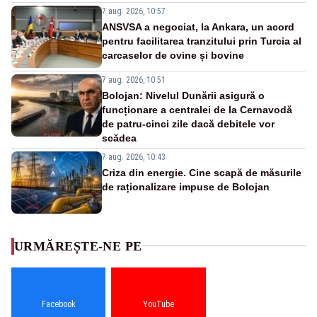
7 aug. 2026, 10:57
ANSVSA a negociat, la Ankara, un acord
pentru facilitarea tranzitului prin Turcia al
carcaselor de ovine și bovine
7 aug. 2026, 10:51
Bolojan: Nivelul Dunării asigură o
funcționare a centralei de la Cernavodă
de patru-cinci zile dacă debitele vor
scădea
7 aug. 2026, 10:43
Criza din energie. Cine scapă de măsurile
de raționalizare impuse de Bolojan
URMĂREȘTE-NE PE
Facebook
YouTube