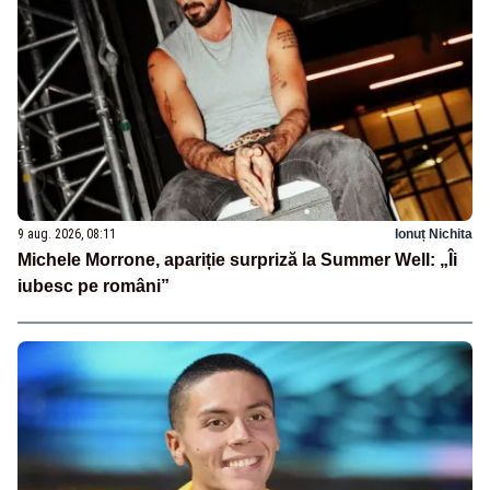
9 aug. 2026, 08:11
Ionuț Nichita
Michele Morrone, apariție surpriză la Summer Well: „Îi
iubesc pe români”