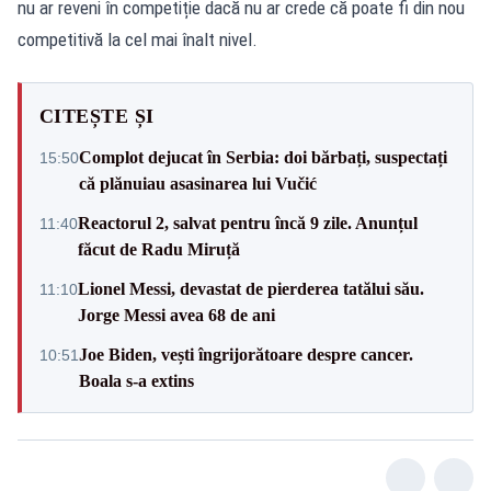
nu ar reveni în competiție dacă nu ar crede că poate fi din nou
competitivă la cel mai înalt nivel.
CITEȘTE ȘI
Complot dejucat în Serbia: doi bărbați, suspectați
15:50
că plănuiau asasinarea lui Vučić
Reactorul 2, salvat pentru încă 9 zile. Anunțul
11:40
făcut de Radu Miruță
Lionel Messi, devastat de pierderea tatălui său.
11:10
Jorge Messi avea 68 de ani
Joe Biden, vești îngrijorătoare despre cancer.
10:51
Boala s-a extins