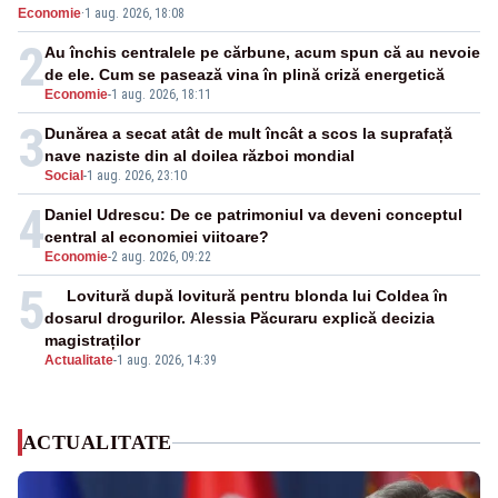
Economie
·
1 aug. 2026, 18:08
închide în 4 zile
2
Au închis centralele pe cărbune, acum spun că au nevoie
de ele. Cum se pasează vina în plină criză energetică
Economie
-
1 aug. 2026, 18:11
3
Dunărea a secat atât de mult încât a scos la suprafață
nave naziste din al doilea război mondial
Social
-
1 aug. 2026, 23:10
4
Daniel Udrescu: De ce patrimoniul va deveni conceptul
central al economiei viitoare?
Economie
-
2 aug. 2026, 09:22
5
Lovitură după lovitură pentru blonda lui Coldea în
dosarul drogurilor. Alessia Păcuraru explică decizia
magistraților
Actualitate
-
1 aug. 2026, 14:39
ACTUALITATE