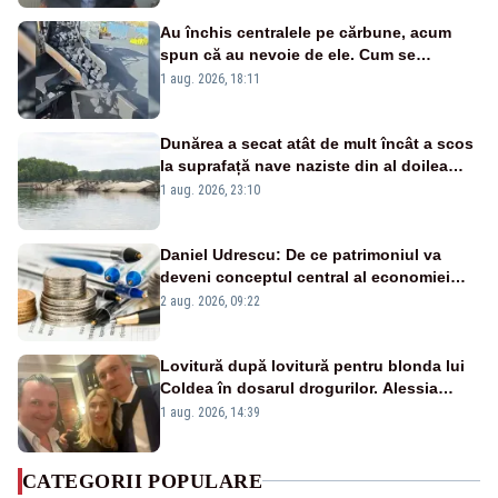
Au închis centralele pe cărbune, acum
spun că au nevoie de ele. Cum se
pasează vina în plină criză energetică
1 aug. 2026, 18:11
Dunărea a secat atât de mult încât a scos
la suprafață nave naziste din al doilea
război mondial
1 aug. 2026, 23:10
Daniel Udrescu: De ce patrimoniul va
deveni conceptul central al economiei
viitoare?
2 aug. 2026, 09:22
Lovitură după lovitură pentru blonda lui
Coldea în dosarul drogurilor. Alessia
Păcuraru explică decizia magistraților
1 aug. 2026, 14:39
CATEGORII POPULARE