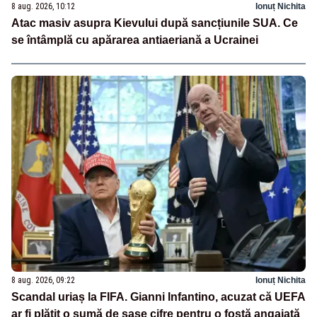
8 aug. 2026, 10:12
Ionuț Nichita
Atac masiv asupra Kievului după sancțiunile SUA. Ce
se întâmplă cu apărarea antiaeriană a Ucrainei
8 aug. 2026, 09:22
Ionuț Nichita
Scandal uriaș la FIFA. Gianni Infantino, acuzat că UEFA
ar fi plătit o sumă de șase cifre pentru o fostă angajată