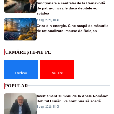
funcționare a centralei de la Cernavodă
de patru-cinci zile dacă debitele vor
scădea
7 aug. 2026, 10:43
Criza din energie. Cine scapă de măsurile
de raționalizare impuse de Bolojan
URMĂREȘTE-NE PE
Facebook
YouTube
POPULAR
Avertisment sumbru de la Apele Române:
Debitul Dunării va continua să scadă.
Cernavodă s-ar putea închide în 4 zile
1 aug. 2026, 18:08