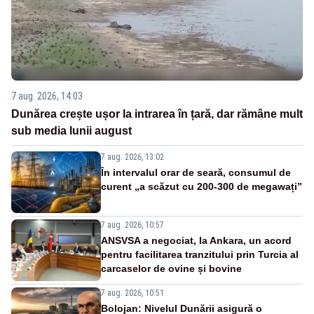
7 aug. 2026, 14:03
Dunărea crește ușor la intrarea în țară, dar rămâne mult
sub media lunii august
7 aug. 2026, 13:02
În intervalul orar de seară, consumul de
curent „a scăzut cu 200-300 de megawați”
7 aug. 2026, 10:57
ANSVSA a negociat, la Ankara, un acord
pentru facilitarea tranzitului prin Turcia al
carcaselor de ovine și bovine
7 aug. 2026, 10:51
Bolojan: Nivelul Dunării asigură o