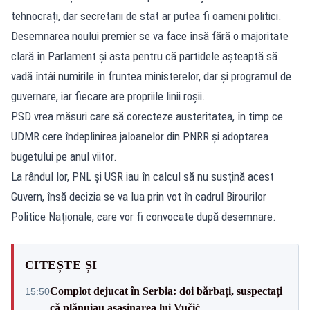
tehnocrați, dar secretarii de stat ar putea fi oameni politici.
Desemnarea noului premier se va face însă fără o majoritate
clară în Parlament și asta pentru că partidele așteaptă să
vadă întâi numirile în fruntea ministerelor, dar și programul de
guvernare, iar fiecare are propriile linii roșii.
PSD vrea măsuri care să corecteze austeritatea, în timp ce
UDMR cere îndeplinirea jaloanelor din PNRR și adoptarea
bugetului pe anul viitor.
La rândul lor, PNL și USR iau în calcul să nu susțină acest
Guvern, însă decizia se va lua prin vot în cadrul Birourilor
Politice Naționale, care vor fi convocate după desemnare.
CITEȘTE ȘI
Complot dejucat în Serbia: doi bărbați, suspectați
15:50
că plănuiau asasinarea lui Vučić