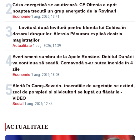
2
Criza energetică se acutizează. CE Oltenia a oprit
noaptea trecută un grup energetic de la Rovinari
Economie
-
1 aug. 2026, 13:41
3
Lovitură după lovitură pentru blonda lui Coldea în
dosarul drogurilor. Alessia Păcuraru explică decizia
magistraților
Actualitate
-
1 aug. 2026, 14:39
4
Avertisment sumbru de la Apele Române: Debitul Dunării
va continua să scadă. Cernavodă s-ar putea închide în 4
zile
Economie
-
1 aug. 2026, 18:08
5
Alertă în Caraș-Severin: incendiile de vegetație se extind,
zeci de pompieri și silvicultori se luptă cu flăcările -
VIDEO
Social
-
1 aug. 2026, 12:44
ACTUALITATE