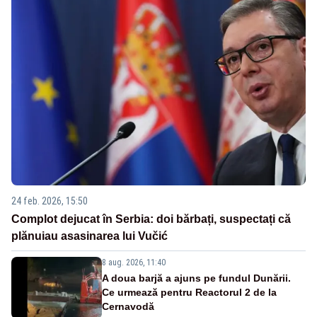
24 feb. 2026, 15:50
Complot dejucat în Serbia: doi bărbați, suspectați că
plănuiau asasinarea lui Vučić
8 aug. 2026, 11:40
A doua barjă a ajuns pe fundul Dunării.
Ce urmează pentru Reactorul 2 de la
Cernavodă