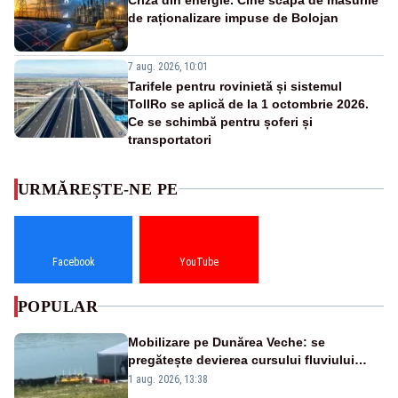
de raționalizare impuse de Bolojan
7 aug. 2026, 10:01
Tarifele pentru rovinietă și sistemul
TollRo se aplică de la 1 octombrie 2026.
Ce se schimbă pentru șoferi și
transportatori
URMĂREȘTE-NE PE
Facebook
YouTube
POPULAR
Mobilizare pe Dunărea Veche: se
pregătește devierea cursului fluviului
către Cernavodă – VIDEO
1 aug. 2026, 13:38