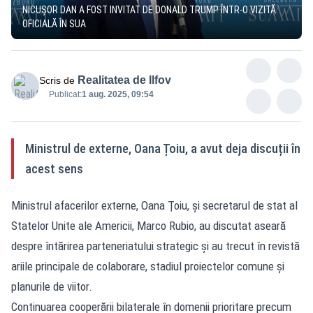
NICUȘOR DAN A FOST INVITAT DE DONALD TRUMP ÎNTR-O VIZITĂ
OFICIALĂ ÎN SUA
Realitatea de Ilfov
Scris de
Publicat:
1 aug. 2025, 09:54
Ministrul de externe, Oana Țoiu, a avut deja discuții în
acest sens
Ministrul afacerilor externe, Oana Ţoiu, și secretarul de stat al
Statelor Unite ale Americii, Marco Rubio, au discutat aseară
despre întărirea parteneriatului strategic și au trecut în revistă
ariile principale de colaborare, stadiul proiectelor comune și
planurile de viitor.
Continuarea cooperării bilaterale în domenii prioritare precum