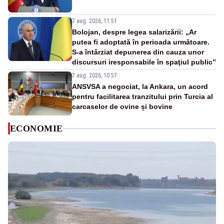
7 aug. 2026, 11:51
Bolojan, despre legea salarizării: „Ar
putea fi adoptată în perioada următoare.
S-a întârziat depunerea din cauza unor
discursuri iresponsabile în spaţiul public”
7 aug. 2026, 10:57
ANSVSA a negociat, la Ankara, un acord
pentru facilitarea tranzitului prin Turcia al
carcaselor de ovine și bovine
ECONOMIE