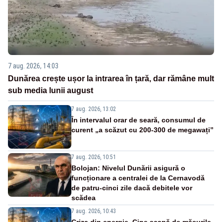
7 aug. 2026, 14:03
Dunărea crește ușor la intrarea în țară, dar rămâne mult
sub media lunii august
7 aug. 2026, 13:02
În intervalul orar de seară, consumul de
curent „a scăzut cu 200-300 de megawați”
7 aug. 2026, 10:51
Bolojan: Nivelul Dunării asigură o
funcționare a centralei de la Cernavodă
de patru-cinci zile dacă debitele vor
scădea
7 aug. 2026, 10:43
Criza din energie. Cine scapă de măsurile