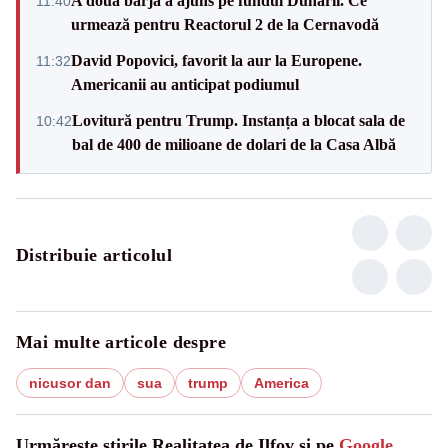
A doua barjă a ajuns pe fundul Dunării. Ce
11:40
urmează pentru Reactorul 2 de la Cernavodă
David Popovici, favorit la aur la Europene.
11:32
Americanii au anticipat podiumul
Lovitură pentru Trump. Instanța a blocat sala de
10:42
bal de 400 de milioane de dolari de la Casa Albă
Distribuie articolul
Mai multe articole despre
nicusor dan
sua
trump
America
Urmărește știrile Realitatea de Ilfov și pe
Google