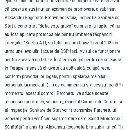
epidemiolog nu au fost prezentate documente care să arate
că acesta a susţinut un examen de promovare, a subliniat
Alexandru Rogobete.Potrivit acestuia, Inspecţia Sanitară de
Stat a constatat ”deficienţe grave” cu privire la faptul că nu
au fost aplicate protocoalele pentru limitarea răspândirii
infecţiilor.”Secţia ATI, spitalul au primit aviz în anul 2025 în
urma unei evaluări făcute de DSP Iaşi. Avizul de funcţionare
pentru această unitate a fost emis ilegal pentru că nu există
în Terapie intensivă chiuvete cu apă caldă, cu apă rece,
conform prevederilor legale, pentru spălarea mâinilor
personalului medical. (...) de ce nimeni nu s-a sesizat până în
momentul acestui control, Parchetul va aduce aceste
răspunsuri pentru că, vă anunţ, raportul Corpului de Control şi
al Inspecţiei Sanitare de Stat vor fi transmise Parchetului
General pentru verificări suplimentare care exced Ministerului
Sănătăţii”, a anunţat Alexandru Rogobete.El a subliniat că ”în