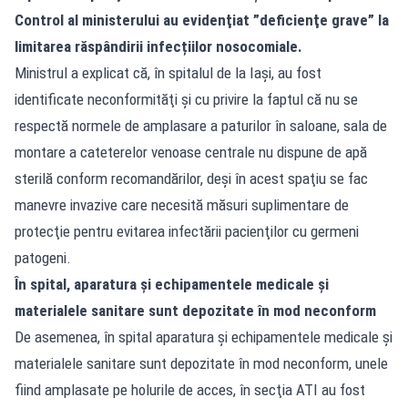
Control al ministerului au evidenţiat ”deficienţe grave” la
limitarea răspândirii infecțiilor nosocomiale.
Ministrul a explicat că, în spitalul de la Iaşi, au fost
identificate neconformităţi şi cu privire la faptul că nu se
respectă normele de amplasare a paturilor în saloane, sala de
montare a cateterelor venoase centrale nu dispune de apă
sterilă conform recomandărilor, deşi în acest spaţiu se fac
manevre invazive care necesită măsuri suplimentare de
protecţie pentru evitarea infectării pacienţilor cu germeni
patogeni.
În spital, aparatura şi echipamentele medicale şi
materialele sanitare sunt depozitate în mod neconform
De asemenea, în spital aparatura şi echipamentele medicale şi
materialele sanitare sunt depozitate în mod neconform, unele
fiind amplasate pe holurile de acces, în secţia ATI au fost