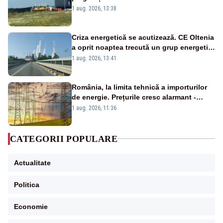
către Cernavodă – VIDEO
1 aug. 2026, 13:38
Criza energetică se acutizează. CE Oltenia
a oprit noaptea trecută un grup energetic
de la Rovinari
1 aug. 2026, 13:41
România, la limita tehnică a importurilor
de energie. Prețurile cresc alarmant -
Analiză Realitatea Plus
1 aug. 2026, 11:36
CATEGORII POPULARE
Actualitate
Politica
Economie