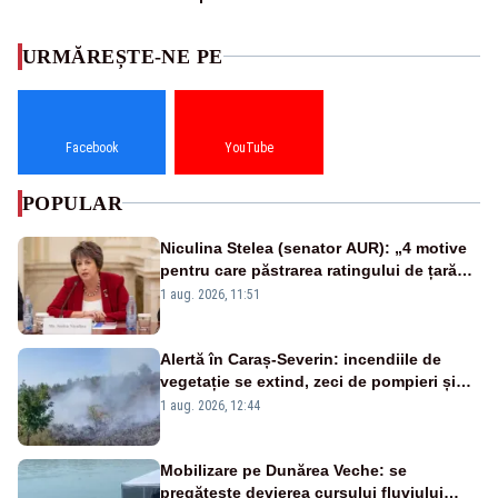
URMĂREȘTE-NE PE
Facebook
YouTube
POPULAR
Niculina Stelea (senator AUR): „4 motive
pentru care păstrarea ratingului de țară
nu este o reușită pentru Guvernul
1 aug. 2026, 11:51
Bolojan”
Alertă în Caraș-Severin: incendiile de
vegetație se extind, zeci de pompieri și
silvicultori se luptă cu flăcările - VIDEO
1 aug. 2026, 12:44
Mobilizare pe Dunărea Veche: se
pregătește devierea cursului fluviului