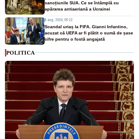
sancțiunile SUA. Ce se întâmplă cu
apărarea antiaeriană a Ucrainei
8 aug. 2026, 09:22
Scandal uriaș la FIFA. Gianni Infantino,
acuzat că UEFA ar fi plătit o sumă de șase
cifre pentru o fostă angajată
POLITICA