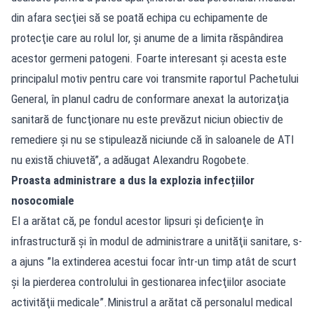
din afara secţiei să se poată echipa cu echipamente de
protecţie care au rolul lor, şi anume de a limita răspândirea
acestor germeni patogeni. Foarte interesant şi acesta este
principalul motiv pentru care voi transmite raportul Pachetului
General, în planul cadru de conformare anexat la autorizaţia
sanitară de funcţionare nu este prevăzut niciun obiectiv de
remediere şi nu se stipulează niciunde că în saloanele de ATI
nu există chiuvetă”, a adăugat Alexandru Rogobete.
Proasta administrare a dus la explozia infecțiilor
nosocomiale
El a arătat că, pe fondul acestor lipsuri şi deficienţe în
infrastructură şi în modul de administrare a unităţii sanitare, s-
a ajuns ”la extinderea acestui focar într-un timp atât de scurt
şi la pierderea controlului în gestionarea infecţiilor asociate
activităţii medicale”.Ministrul a arătat că personalul medical