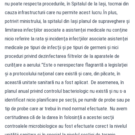
nu poate respecta procedurile, în Spitalul de la Iaşi, tocmai din
cauza infrastructurii care nu permite acest lucru.În plus,
potrivit ministrului, la spitalul din Iaşi planul de supraveghere şi
limitarea infecţiilor asociate a asistenţei medicale nu conţine
nicio referire la rata şi incidenţa infecţiilor asociate asistenţei
medicale pe tipuri de infecţii şi pe tipuri de germeni şi nici
proceduri privind dezinfectarea filtrelor de la aparatele de
curăţare a aerului.”Este o nerespectare flagrantă a legislaţiei
şi a protocolului naţional care există şi care, din păcate, în
această unitate sanitară nu a fost aplicat. De asemenea, în
planul anual privind controlul bacteriologic nu există şi nu s-a
identificat nicio planificare pe secţii, pe număr de probe sau pe
tip de probe care ar trebui în mod normal efectuate. Nu avem
certitudinea că de la darea în folosinţă a acestei secţii
controalele microbiologice au fost efectuate corect la nivelul
unităţii sanitare şi în special la nivelul secţiei de terapie