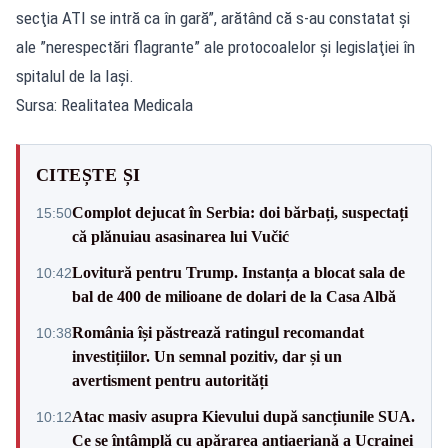
secţia ATI se intră ca în gară”, arătând că s-au constatat şi
ale ”nerespectări flagrante” ale protocoalelor şi legislaţiei în
spitalul de la Iaşi.
Sursa: Realitatea Medicala
CITEȘTE ȘI
Complot dejucat în Serbia: doi bărbați, suspectați
15:50
că plănuiau asasinarea lui Vučić
Lovitură pentru Trump. Instanța a blocat sala de
10:42
bal de 400 de milioane de dolari de la Casa Albă
România își păstrează ratingul recomandat
10:38
investițiilor. Un semnal pozitiv, dar și un
avertisment pentru autorități
Atac masiv asupra Kievului după sancțiunile SUA.
10:12
Ce se întâmplă cu apărarea antiaeriană a Ucrainei