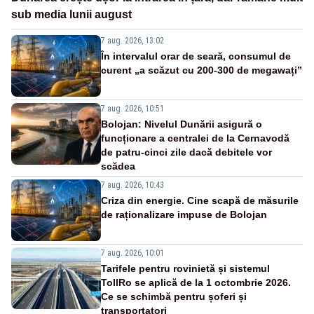
sub media lunii august
7 aug. 2026, 13:02
În intervalul orar de seară, consumul de
curent „a scăzut cu 200-300 de megawați”
7 aug. 2026, 10:51
Bolojan: Nivelul Dunării asigură o
funcționare a centralei de la Cernavodă
de patru-cinci zile dacă debitele vor
scădea
7 aug. 2026, 10:43
Criza din energie. Cine scapă de măsurile
de raționalizare impuse de Bolojan
7 aug. 2026, 10:01
Tarifele pentru rovinietă și sistemul
TollRo se aplică de la 1 octombrie 2026.
Ce se schimbă pentru șoferi și
transportatori