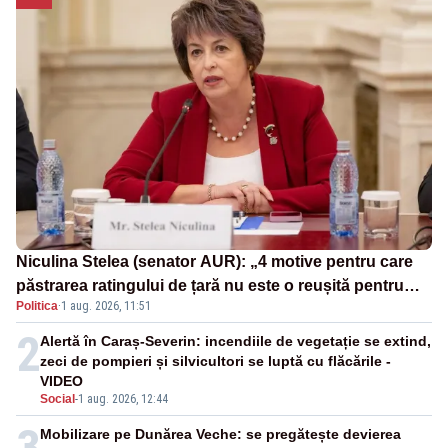
Niculina Stelea (senator AUR): „4 motive pentru care
păstrarea ratingului de țară nu este o reușită pentru
Politica
·
1 aug. 2026, 11:51
Guvernul Bolojan”
2
Alertă în Caraș-Severin: incendiile de vegetație se extind,
zeci de pompieri și silvicultori se luptă cu flăcările -
VIDEO
Social
-
1 aug. 2026, 12:44
3
Mobilizare pe Dunărea Veche: se pregătește devierea