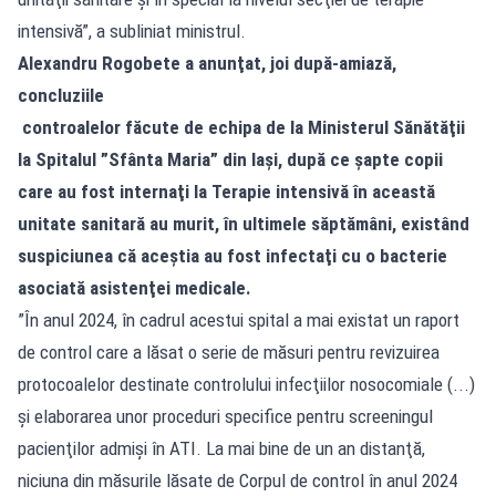
intensivă”, a subliniat ministrul.
Alexandru Rogobete a anunţat, joi după-amiază,
concluziile
controalelor făcute de echipa de la Ministerul Sănătăţii
la Spitalul ”Sfânta Maria” din Iaşi, după ce şapte copii
care au fost internaţi la Terapie intensivă în această
unitate sanitară au murit, în ultimele săptămâni, existând
suspiciunea că aceştia au fost infectaţi cu o bacterie
asociată asistenţei medicale.
”În anul 2024, în cadrul acestui spital a mai existat un raport
de control care a lăsat o serie de măsuri pentru revizuirea
protocoalelor destinate controlului infecţiilor nosocomiale (...)
şi elaborarea unor proceduri specifice pentru screeningul
pacienţilor admişi în ATI. La mai bine de un an distanţă,
niciuna din măsurile lăsate de Corpul de control în anul 2024