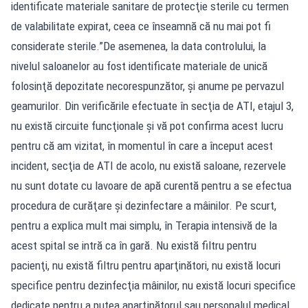
identificate materiale sanitare de protecţie sterile cu termen
de valabilitate expirat, ceea ce înseamnă că nu mai pot fi
considerate sterile.”De asemenea, la data controlului, la
nivelul saloanelor au fost identificate materiale de unică
folosinţă depozitate necorespunzător, şi anume pe pervazul
geamurilor. Din verificările efectuate în secţia de ATI, etajul 3,
nu există circuite funcţionale şi vă pot confirma acest lucru
pentru că am vizitat, în momentul în care a început acest
incident, secţia de ATI de acolo, nu există saloane, rezervele
nu sunt dotate cu lavoare de apă curentă pentru a se efectua
procedura de curăţare şi dezinfectare a mâinilor. Pe scurt,
pentru a explica mult mai simplu, în Terapia intensivă de la
acest spital se intră ca în gară. Nu există filtru pentru
pacienţi, nu există filtru pentru aparţinători, nu există locuri
specifice pentru dezinfecţia mâinilor, nu există locuri specifice
dedicate pentru a putea aparţinătorul sau personalul medical