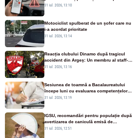
noi metode de fraudă online
31 iul. 2026, 13:10
Motociclist spulberat de un șofer care nu
i-a acordat prioritate
31 iul. 2026, 13:14
Reacția clubului Dinamo după tragicul
accident din Argeș: Un membru al staff-
ului medical a murit, antrenorul Adrian
31 iul. 2026, 13:16
Ropotan este în spital
Sesiunea de toamnă a Bacalaureatului
începe luni cu evaluarea competențelor
orale la Limba română
31 iul. 2026, 13:19
IGSU, recomandări pentru populație după
avertizarea de caniculă emisă de
meteorologi
31 iul. 2026, 12:51