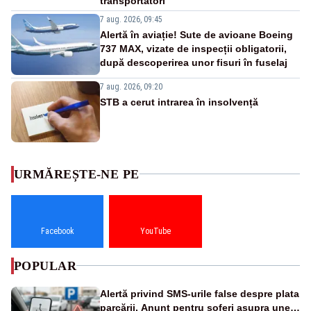
transportatori
7 aug. 2026, 09:45
Alertă în aviație! Sute de avioane Boeing
737 MAX, vizate de inspecții obligatorii,
după descoperirea unor fisuri în fuselaj
7 aug. 2026, 09:20
STB a cerut intrarea în insolvență
URMĂREȘTE-NE PE
Facebook
YouTube
POPULAR
Alertă privind SMS-urile false despre plata
parcării. Anunț pentru șoferi asupra unei