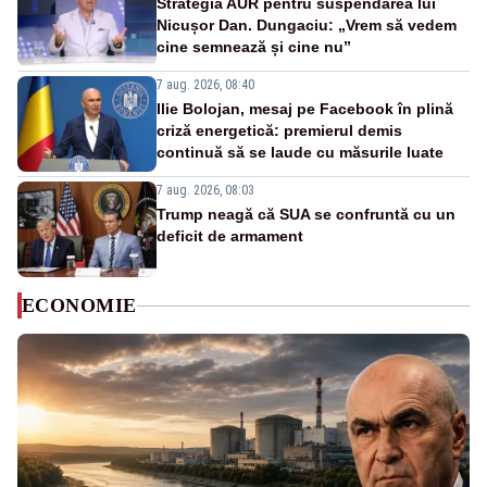
Strategia AUR pentru suspendarea lui
Nicușor Dan. Dungaciu: „Vrem să vedem
cine semnează și cine nu”
7 aug. 2026, 08:40
Ilie Bolojan, mesaj pe Facebook în plină
criză energetică: premierul demis
continuă să se laude cu măsurile luate
7 aug. 2026, 08:03
Trump neagă că SUA se confruntă cu un
deficit de armament
ECONOMIE