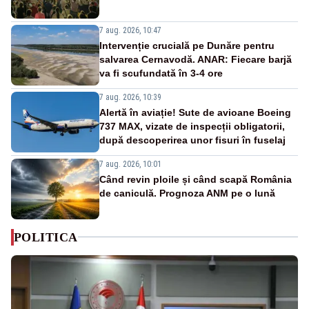
7 aug. 2026, 10:47
Intervenție crucială pe Dunăre pentru
salvarea Cernavodă. ANAR: Fiecare barjă
va fi scufundată în 3-4 ore
7 aug. 2026, 10:39
Alertă în aviație! Sute de avioane Boeing
737 MAX, vizate de inspecții obligatorii,
după descoperirea unor fisuri în fuselaj
7 aug. 2026, 10:01
Când revin ploile și când scapă România
de caniculă. Prognoza ANM pe o lună
POLITICA