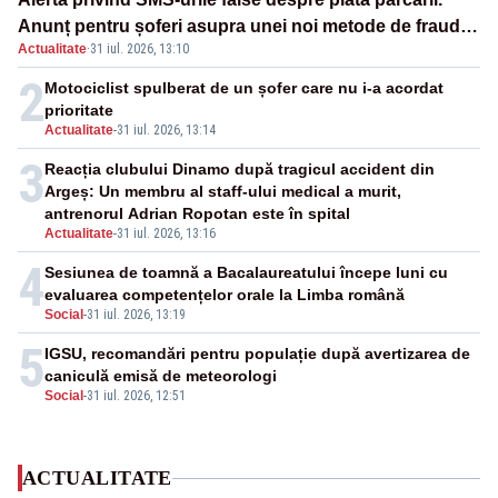
Anunț pentru șoferi asupra unei noi metode de fraudă
Actualitate
·
31 iul. 2026, 13:10
online
2
Motociclist spulberat de un șofer care nu i-a acordat
prioritate
Actualitate
-
31 iul. 2026, 13:14
3
Reacția clubului Dinamo după tragicul accident din
Argeș: Un membru al staff-ului medical a murit,
antrenorul Adrian Ropotan este în spital
Actualitate
-
31 iul. 2026, 13:16
4
Sesiunea de toamnă a Bacalaureatului începe luni cu
evaluarea competențelor orale la Limba română
Social
-
31 iul. 2026, 13:19
5
IGSU, recomandări pentru populație după avertizarea de
caniculă emisă de meteorologi
Social
-
31 iul. 2026, 12:51
ACTUALITATE