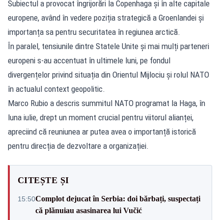
Subiectul a provocat îngrijorări la Copenhaga și în alte capitale
europene, având în vedere poziția strategică a Groenlandei și
importanța sa pentru securitatea în regiunea arctică.
În paralel, tensiunile dintre Statele Unite și mai mulți parteneri
europeni s-au accentuat în ultimele luni, pe fondul
divergențelor privind situația din Orientul Mijlociu și rolul NATO
în actualul context geopolitic.
Marco Rubio a descris summitul NATO programat la Haga, în
luna iulie, drept un moment crucial pentru viitorul alianței,
apreciind că reuniunea ar putea avea o importanță istorică
pentru direcția de dezvoltare a organizației.
CITEȘTE ȘI
Complot dejucat în Serbia: doi bărbați, suspectați
15:50
că plănuiau asasinarea lui Vučić