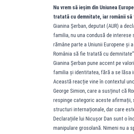
Nu vrem să ieșim din Uniunea Europe
tratată cu demnitate, iar românii să 
Gianina Șerban, deputat (AUR) a decl
familia, nu una condusă de interese s
rămâne parte a Uniunii Europene și a A
România să fie tratată cu demnitate”
Gianina Șerban pune accent pe valoril
familia și identitatea, fără a se lăsa 
Această reacție vine în contextul uno
George Simion, care a susținut că Ro
respinge categoric aceste afirmații, 
structuri internaționale, dar care es
Declarațiile lui Nicușor Dan sunt o în
manipulare grosolană. Nimeni nu a sp