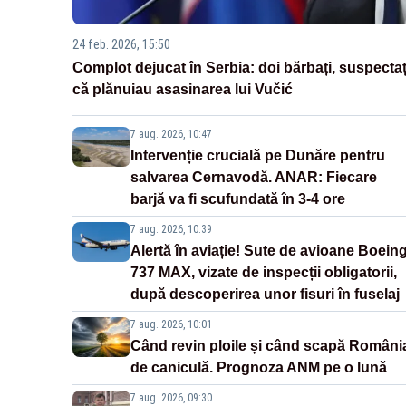
24 feb. 2026, 15:50
Complot dejucat în Serbia: doi bărbați, suspectaț
că plănuiau asasinarea lui Vučić
7 aug. 2026, 10:47
Intervenție crucială pe Dunăre pentru
salvarea Cernavodă. ANAR: Fiecare
barjă va fi scufundată în 3-4 ore
7 aug. 2026, 10:39
Alertă în aviație! Sute de avioane Boein
737 MAX, vizate de inspecții obligatorii,
după descoperirea unor fisuri în fuselaj
7 aug. 2026, 10:01
Când revin ploile și când scapă Români
de caniculă. Prognoza ANM pe o lună
7 aug. 2026, 09:30