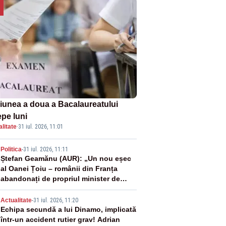
iunea a doua a Bacalaureatului
epe luni
litate
·
31 iul. 2026, 11:01
2
Politica
-
31 iul. 2026, 11:11
Ștefan Geamănu (AUR): „Un nou eșec
al Oanei Țoiu – românii din Franța
abandonați de propriul minister de
externe în fața incendiilor de
3
vegetație!”
Actualitate
-
31 iul. 2026, 11:20
Echipa secundă a lui Dinamo, implicată
într-un accident rutier grav! Adrian