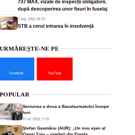
737 MAX, vizate de inspecții obligatorii,
după descoperirea unor fisuri în fuselaj
7 aug. 2026, 09:20
STB a cerut intrarea în insolvență
URMĂREȘTE-NE PE
Facebook
YouTube
POPULAR
Sesiunea a doua a Bacalaureatului începe
luni
31 iul. 2026, 11:01
Ștefan Geamănu (AUR): „Un nou eșec al
Oanei Țoiu – românii din Franța