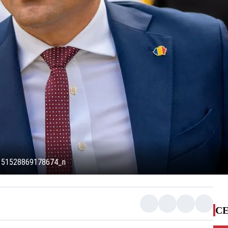
151528869178674_n
CE