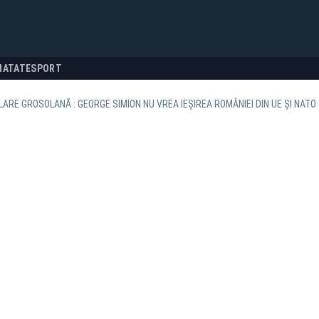
NATATE
SPORT
ARE GROSOLANĂ : GEORGE SIMION NU VREA IEȘIREA ROMÂNIEI DIN UE ȘI NATO