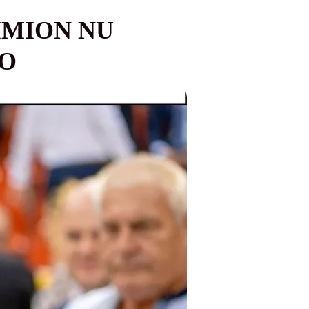
IMION NU
TO