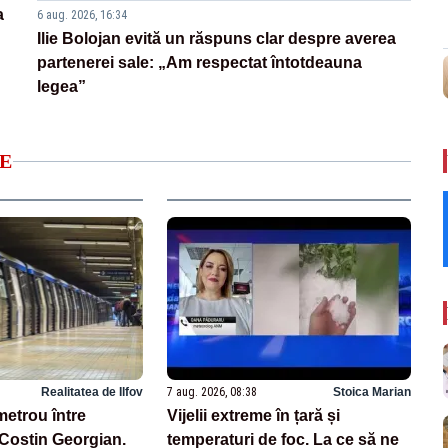
a
6 aug. 2026, 16:34
Ilie Bolojan evită un răspuns clar despre averea
partenerei sale: „Am respectat întotdeauna
legea”
E
Realitatea de Ilfov
7 aug. 2026, 08:38
Stoica Marian
metrou între
Vijelii extreme în țară și
 Costin Georgian.
temperaturi de foc. La ce să ne