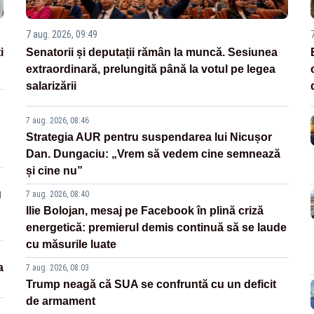
7 aug. 2026, 09:49
i
Senatorii și deputații rămân la muncă. Sesiunea
extraordinară, prelungită până la votul pe legea
salarizării
7 aug. 2026, 08:46
Strategia AUR pentru suspendarea lui Nicușor
Dan. Dungaciu: „Vrem să vedem cine semnează
și cine nu”
g
7 aug. 2026, 08:40
Ilie Bolojan, mesaj pe Facebook în plină criză
energetică: premierul demis continuă să se laude
cu măsurile luate
a
7 aug. 2026, 08:03
Trump neagă că SUA se confruntă cu un deficit
de armament