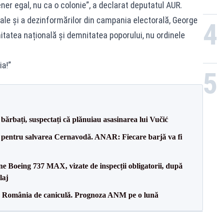
ner egal, nu ca o colonie”, a declarat deputatul AUR.
onale și a dezinformărilor din campania electorală, George
itatea națională și demnitatea poporului, nu ordinele
ia!”
bărbați, suspectați că plănuiau asasinarea lui Vučić
e pentru salvarea Cernavodă. ANAR: Fiecare barjă va fi
ane Boeing 737 MAX, vizate de inspecții obligatorii, după
laj
pă România de caniculă. Prognoza ANM pe o lună