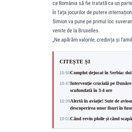
ca România să fie tratată ca un parte
În fața jocurilor de putere internați
Simion va pune pe primul loc suveran
venite de la Bruxelles.
„Ne apărăm valorile, credința și famil
CITEȘTE ȘI
Complot dejucat în Serbia: doi 
15:50
Intervenție crucială pe Dunăr
10:47
scufundată în 3-4 ore
Alertă în aviație! Sute de avio
10:39
descoperirea unor fisuri în fuse
Când revin ploile și când sca
10:01