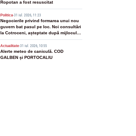
Ropotan a fost resuscitat
4
Politica
-
31 iul. 2026, 11:23
Negocierile privind formarea unui nou
guvern bat pasul pe loc. Noi consultări
la Cotroceni, așteptate după mijlocul
lunii august -SURSE
5
Actualitate
-
31 iul. 2026, 10:55
Alerte meteo de caniculă. COD
GALBEN și PORTOCALIU