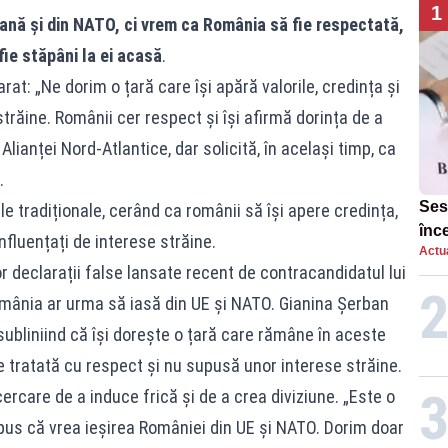
1
ană și din NATO, ci vrem ca România să fie respectată,
fie stăpâni la ei acasă
.
arat:
„Ne dorim o țară care își apără valorile, credința și
trăine. Românii cer respect și își afirmă dorința de a
lianței Nord-Atlantice, dar solicită, în același timp, ca
.
Ses
e tradiționale, cerând ca românii să își apere credința,
înc
influențați de interese străine.
Actua
r declarații false lansate recent de contracandidatul lui
mânia ar urma să iasă din UE și NATO. Gianina Șerban
subliniind că își dorește o țară care rămâne în aceste
te tratată cu respect și nu supusă unor interese străine.
cercare de a induce frică și de a crea diviziune. „Este o
us că vrea ieșirea României din UE și NATO. Dorim doar