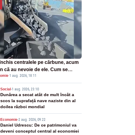
închis centralele pe cărbune, acum
n că au nevoie de ele. Cum se
omie
·
1 aug. 2026, 18:11
ează vina în plină criză energetică
2
Social
-
1 aug. 2026, 23:10
Dunărea a secat atât de mult încât a
scos la suprafață nave naziste din al
doilea război mondial
3
Economie
-
2 aug. 2026, 09:22
Daniel Udrescu: De ce patrimoniul va
deveni conceptul central al economiei