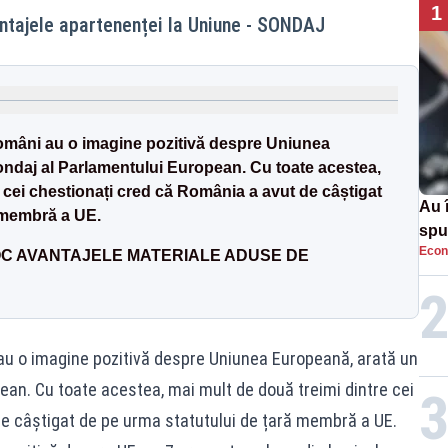
1
ntajele apartenenței la Uniune - SONDAJ
români au o imagine pozitivă despre Uniunea
ndaj al Parlamentului European. Cu toate acestea,
 cei chestionați cred că România a avut de câștigat
Au 
 membră a UE.
spu
Econ
pas
OC AVANTAJELE MATERIALE ADUSE DE
au o imagine pozitivă despre Uniunea Europeană, arată un
ean. Cu toate acestea, mai mult de două treimi dintre cei
e câștigat de pe urma statutului de țară membră a UE.