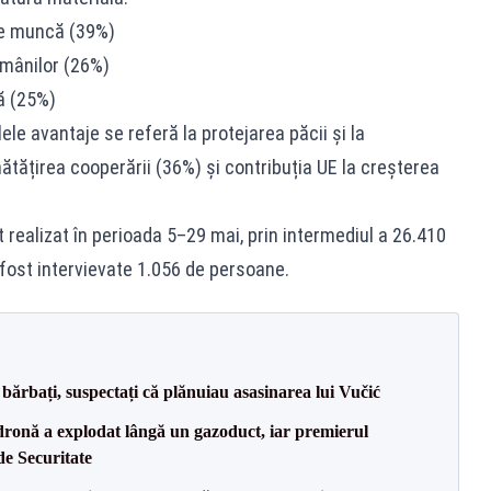
de muncă (39%)
omânilor (26%)
ă (25%)
ele avantaje se referă la protejarea păcii și la
ătățirea cooperării (36%) și contribuția UE la creșterea
realizat în perioada 5–29 mai, prin intermediul a 26.410
u fost intervievate 1.056 de persoane.
bărbați, suspectați că plănuiau asasinarea lui Vučić
dronă a explodat lângă un gazoduct, iar premierul
de Securitate