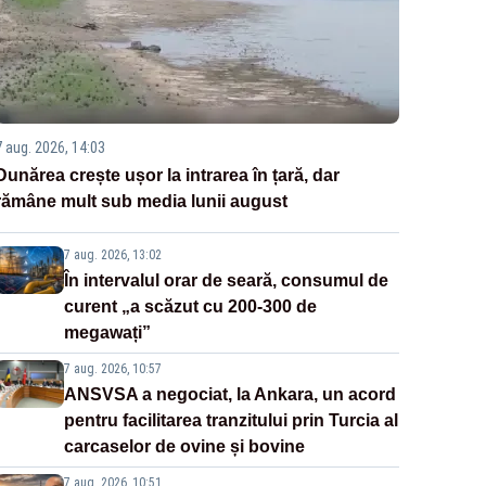
7 aug. 2026, 14:03
Dunărea crește ușor la intrarea în țară, dar
rămâne mult sub media lunii august
7 aug. 2026, 13:02
În intervalul orar de seară, consumul de
curent „a scăzut cu 200-300 de
megawați”
7 aug. 2026, 10:57
ANSVSA a negociat, la Ankara, un acord
pentru facilitarea tranzitului prin Turcia al
carcaselor de ovine și bovine
7 aug. 2026, 10:51