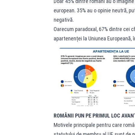
Doar 45% dintre români au o imagine 
european. 35% au o opinie neutră, pu
negativă.
Oarecum paradoxal, 67% dintre cei c
apartenenței la Uniunea Europeană, î
ROMÂNII PUN PE PRIMUL LOC AVAN
Motivele principale pentru care român
statutului de membru al UE sunt de n