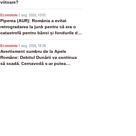
viitoare?
4
Economie
-
2 aug. 2026, 10:01
Piperea (AUR): România a evitat
retrogradarea la junk pentru că era o
catastrofă pentru bănci și fondurile de
pensii
5
Economie
-
1 aug. 2026, 18:08
Avertisment sumbru de la Apele
Române: Debitul Dunării va continua
să scadă. Cernavodă s-ar putea
închide în 4 zile