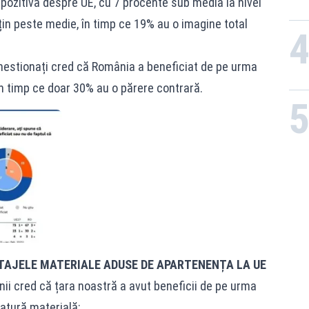
pozitivă despre UE, cu 7 procente sub media la nivel
țin peste medie, în timp ce 19% au o imagine total
hestionați cred că România a beneficiat de pe urma
n timp ce doar 30% au o părere contrară.
TAJELE MATERIALE ADUSE DE APARTENENȚA LA UE
ii cred că țara noastră a avut beneficii de pe urma
atură materială: