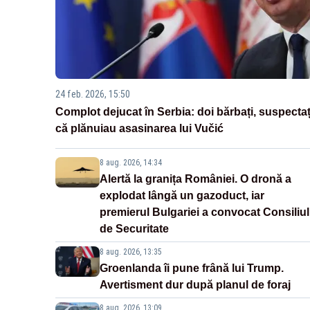
24 feb. 2026, 15:50
Complot dejucat în Serbia: doi bărbați, suspectaț
că plănuiau asasinarea lui Vučić
8 aug. 2026, 14:34
Alertă la granița României. O dronă a
explodat lângă un gazoduct, iar
premierul Bulgariei a convocat Consiliul
de Securitate
8 aug. 2026, 13:35
Groenlanda îi pune frână lui Trump.
Avertisment dur după planul de foraj
8 aug. 2026, 13:09