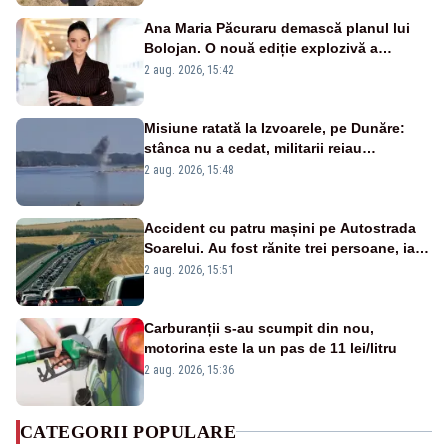
Ana Maria Păcuraru demască planul lui
Bolojan. O nouă ediție explozivă a
emisiunii „Miza Zilei” la Realitatea PLUS
2 aug. 2026, 15:42
Misiune ratată la Izvoarele, pe Dunăre:
stânca nu a cedat, militarii reiau
detonările luni – VIDEO
2 aug. 2026, 15:48
Accident cu patru mașini pe Autostrada
Soarelui. Au fost rănite trei persoane, iar
traficul se desfășoară cu dificultate
2 aug. 2026, 15:51
Carburanții s-au scumpit din nou,
motorina este la un pas de 11 lei/litru
2 aug. 2026, 15:36
CATEGORII POPULARE