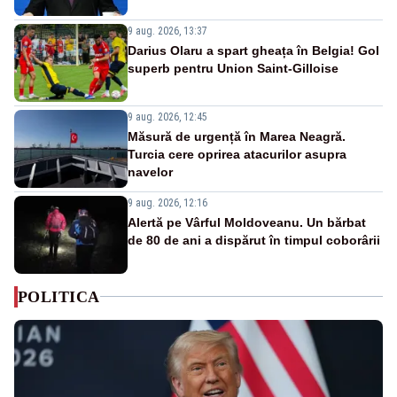
9 aug. 2026, 13:37
Darius Olaru a spart gheața în Belgia! Gol
superb pentru Union Saint-Gilloise
9 aug. 2026, 12:45
Măsură de urgență în Marea Neagră.
Turcia cere oprirea atacurilor asupra
navelor
9 aug. 2026, 12:16
Alertă pe Vârful Moldoveanu. Un bărbat
de 80 de ani a dispărut în timpul coborârii
POLITICA