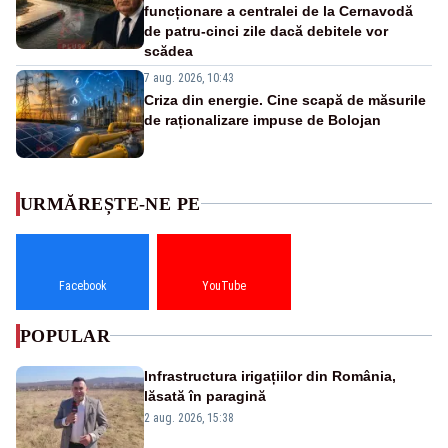
funcționare a centralei de la Cernavodă
de patru-cinci zile dacă debitele vor
scădea
7 aug. 2026, 10:43
Criza din energie. Cine scapă de măsurile
de raționalizare impuse de Bolojan
URMĂREȘTE-NE PE
Facebook
YouTube
POPULAR
Infrastructura irigațiilor din România,
lăsată în paragină
2 aug. 2026, 15:38