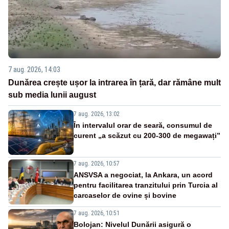
7 aug. 2026, 14:03
Dunărea crește ușor la intrarea în țară, dar rămâne mult
sub media lunii august
7 aug. 2026, 13:02
În intervalul orar de seară, consumul de
curent „a scăzut cu 200-300 de megawați”
7 aug. 2026, 10:57
ANSVSA a negociat, la Ankara, un acord
pentru facilitarea tranzitului prin Turcia al
carcaselor de ovine și bovine
7 aug. 2026, 10:51
Bolojan: Nivelul Dunării asigură o