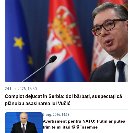
24 feb. 2026, 15:50
Complot dejucat în Serbia: doi bărbați, suspectați că
plănuiau asasinarea lui Vučić
9 aug. 2026, 14:38
Avertisment pentru NATO: Putin ar putea
trimite militari fără însemne