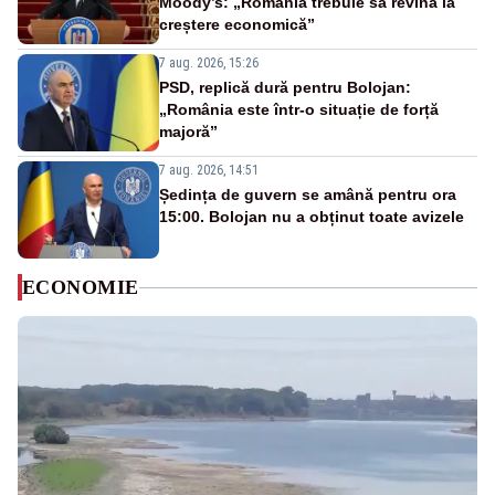
Moody’s: „România trebuie să revină la
creștere economică”
7 aug. 2026, 15:26
PSD, replică dură pentru Bolojan:
„România este într-o situație de forță
majoră”
7 aug. 2026, 14:51
Ședința de guvern se amână pentru ora
15:00. Bolojan nu a obținut toate avizele
ECONOMIE