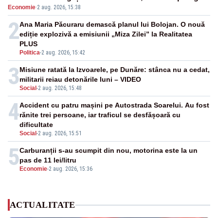
Economie
·
2 aug. 2026, 15:38
2
Ana Maria Păcuraru demască planul lui Bolojan. O nouă
ediție explozivă a emisiunii „Miza Zilei” la Realitatea
PLUS
Politica
-
2 aug. 2026, 15:42
3
Misiune ratată la Izvoarele, pe Dunăre: stânca nu a cedat,
militarii reiau detonările luni – VIDEO
Social
-
2 aug. 2026, 15:48
4
Accident cu patru mașini pe Autostrada Soarelui. Au fost
rănite trei persoane, iar traficul se desfășoară cu
dificultate
Social
-
2 aug. 2026, 15:51
5
Carburanții s-au scumpit din nou, motorina este la un
pas de 11 lei/litru
Economie
-
2 aug. 2026, 15:36
ACTUALITATE