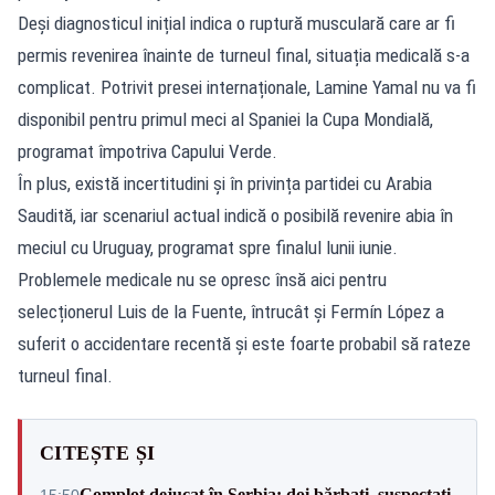
Deși diagnosticul inițial indica o ruptură musculară care ar fi
permis revenirea înainte de turneul final, situația medicală s-a
complicat. Potrivit presei internaționale, Lamine Yamal nu va fi
disponibil pentru primul meci al Spaniei la Cupa Mondială,
programat împotriva Capului Verde.
În plus, există incertitudini și în privința partidei cu Arabia
Saudită, iar scenariul actual indică o posibilă revenire abia în
meciul cu Uruguay, programat spre finalul lunii iunie.
Problemele medicale nu se opresc însă aici pentru
selecționerul Luis de la Fuente, întrucât și Fermín López a
suferit o accidentare recentă și este foarte probabil să rateze
turneul final.
CITEȘTE ȘI
Complot dejucat în Serbia: doi bărbați, suspectați
15:50