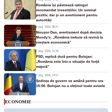
România își păstrează ratingul
recomandat investițiilor. Un semnal
pozitiv, dar și un avertisment pentru
autorități
8 aug. 2026, 08:51
Nicușor Dan, avertisment după decizia
Moody’s: „România trebuie să revină la
creștere economică”
7 aug. 2026, 15:26
PSD, replică dură pentru Bolojan:
„România este într-o situație de forță
majoră”
7 aug. 2026, 14:51
Ședința de guvern se amână pentru ora
15:00. Bolojan nu a obținut toate avizele
ECONOMIE