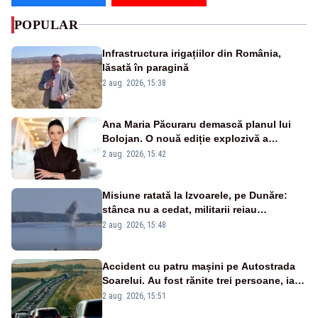
POPULAR
Infrastructura irigațiilor din România,
lăsată în paragină
2 aug. 2026, 15:38
Ana Maria Păcuraru demască planul lui
Bolojan. O nouă ediție explozivă a
emisiunii „Miza Zilei” la Realitatea PLUS
2 aug. 2026, 15:42
Misiune ratată la Izvoarele, pe Dunăre:
stânca nu a cedat, militarii reiau
detonările luni – VIDEO
2 aug. 2026, 15:48
Accident cu patru mașini pe Autostrada
Soarelui. Au fost rănite trei persoane, iar
traficul se desfășoară cu dificultate
2 aug. 2026, 15:51