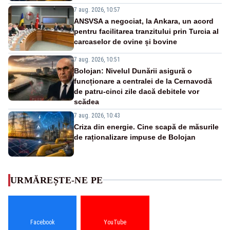
7 aug. 2026, 10:57
ANSVSA a negociat, la Ankara, un acord
pentru facilitarea tranzitului prin Turcia al
carcaselor de ovine și bovine
7 aug. 2026, 10:51
Bolojan: Nivelul Dunării asigură o
funcționare a centralei de la Cernavodă
de patru-cinci zile dacă debitele vor
scădea
7 aug. 2026, 10:43
Criza din energie. Cine scapă de măsurile
de raționalizare impuse de Bolojan
URMĂREȘTE-NE PE
Facebook
YouTube