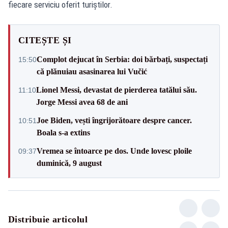
fiecare serviciu oferit turiștilor.
CITEȘTE ȘI
Complot dejucat în Serbia: doi bărbați, suspectați
15:50
că plănuiau asasinarea lui Vučić
Lionel Messi, devastat de pierderea tatălui său.
11:10
Jorge Messi avea 68 de ani
Joe Biden, vești îngrijorătoare despre cancer.
10:51
Boala s-a extins
Vremea se întoarce pe dos. Unde lovesc ploile
09:37
duminică, 9 august
Distribuie articolul