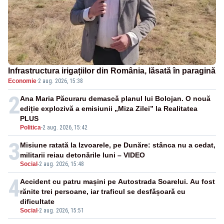
Infrastructura irigațiilor din România, lăsată în paragină
Economie
·
2 aug. 2026, 15:38
2
Ana Maria Păcuraru demască planul lui Bolojan. O nouă
ediție explozivă a emisiunii „Miza Zilei” la Realitatea
PLUS
Politica
-
2 aug. 2026, 15:42
3
Misiune ratată la Izvoarele, pe Dunăre: stânca nu a cedat,
militarii reiau detonările luni – VIDEO
Social
-
2 aug. 2026, 15:48
4
Accident cu patru mașini pe Autostrada Soarelui. Au fost
rănite trei persoane, iar traficul se desfășoară cu
dificultate
Social
-
2 aug. 2026, 15:51