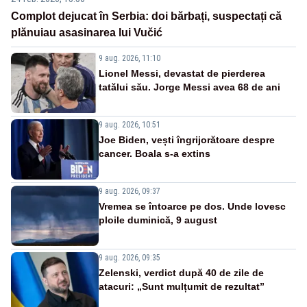
Complot dejucat în Serbia: doi bărbați, suspectați că
plănuiau asasinarea lui Vučić
9 aug. 2026, 11:10
Lionel Messi, devastat de pierderea
tatălui său. Jorge Messi avea 68 de ani
9 aug. 2026, 10:51
Joe Biden, vești îngrijorătoare despre
cancer. Boala s-a extins
9 aug. 2026, 09:37
Vremea se întoarce pe dos. Unde lovesc
ploile duminică, 9 august
9 aug. 2026, 09:35
Zelenski, verdict după 40 de zile de
atacuri: „Sunt mulțumit de rezultat”