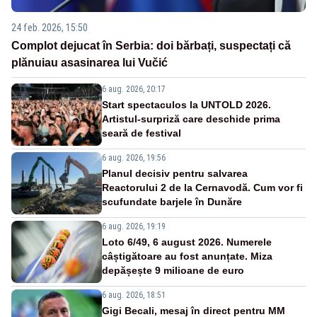
24 feb. 2026, 15:50
Complot dejucat în Serbia: doi bărbați, suspectați că
plănuiau asasinarea lui Vučić
6 aug. 2026, 20:17
Start spectaculos la UNTOLD 2026.
Artistul-surpriză care deschide prima
seară de festival
6 aug. 2026, 19:56
Planul decisiv pentru salvarea
Reactorului 2 de la Cernavodă. Cum vor fi
scufundate barjele în Dunăre
6 aug. 2026, 19:19
Loto 6/49, 6 august 2026. Numerele
câștigătoare au fost anunțate. Miza
depășește 9 milioane de euro
6 aug. 2026, 18:51
Gigi Becali, mesaj în direct pentru MM