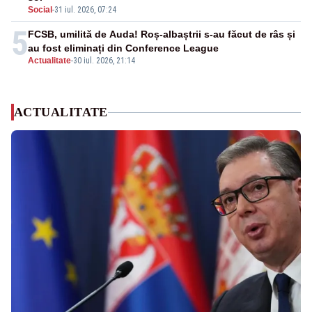
Social
-
31 iul. 2026, 07:24
5
FCSB, umilită de Auda! Roș-albaștrii s-au făcut de râs și
au fost eliminați din Conference League
Actualitate
-
30 iul. 2026, 21:14
ACTUALITATE