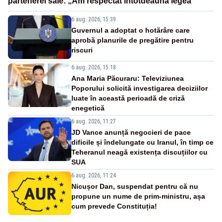
partenerei sale: „Am respectat întotdeauna legea”
6 aug. 2026, 15:39
Guvernul a adoptat o hotărâre care
aprobă planurile de pregătire pentru
riscuri
6 aug. 2026, 15:18
Ana Maria Păcuraru: Televiziunea
Poporului solicită investigarea deciziilor
luate în această perioadă de criză
enegetică
6 aug. 2026, 11:27
JD Vance anunță negocieri de pace
dificile și îndelungate cu Iranul, în timp ce
Teheranul neagă existența discuțiilor cu
SUA
6 aug. 2026, 11:24
Nicușor Dan, suspendat pentru că nu
propune un nume de prim-ministru, așa
cum prevede Constituția!