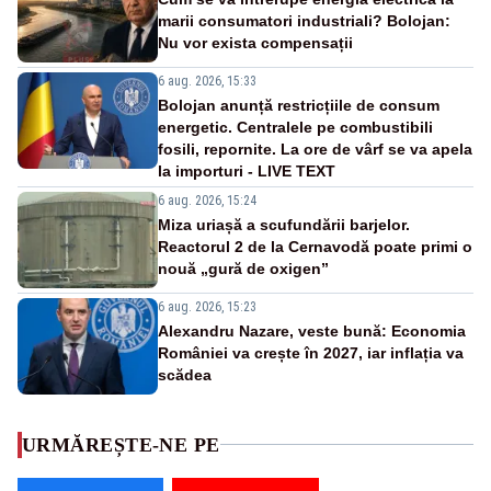
marii consumatori industriali? Bolojan:
Nu vor exista compensații
6 aug. 2026, 15:33
Bolojan anunță restricțiile de consum
energetic. Centralele pe combustibili
fosili, repornite. La ore de vârf se va apela
la importuri - LIVE TEXT
6 aug. 2026, 15:24
Miza uriașă a scufundării barjelor.
Reactorul 2 de la Cernavodă poate primi o
nouă „gură de oxigen”
6 aug. 2026, 15:23
Alexandru Nazare, veste bună: Economia
României va crește în 2027, iar inflația va
scădea
URMĂREȘTE-NE PE