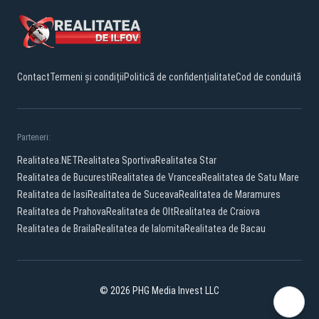
Contact
Termeni și condiții
Politică de confidențialitate
Cod de conduită
Parteneri:
Realitatea.NET
Realitatea Sportiva
Realitatea Star
Realitatea de Bucuresti
Realitatea de Vrancea
Realitatea de Satu Mare
Realitatea de Iasi
Realitatea de Suceava
Realitatea de Maramures
Realitatea de Prahova
Realitatea de Olt
Realitatea de Craiova
Realitatea de Braila
Realitatea de Ialomita
Realitatea de Bacau
© 2026 PHG Media Invest LLC
Facebook
YouTube