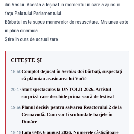
din Vaslui. Acesta a leșinat în momentul în care a ajuns în
fața Palatului Parlamentului.
Bărbatul este supus manevrelor de resuscitare. Misiunea este
în plină dinamică.
Știre în curs de actualizare.
CITEȘTE ȘI
Complot dejucat în Serbia: doi bărbați, suspectați
15:50
că plănuiau asasinarea lui Vučić
Start spectaculos la UNTOLD 2026. Artistul-
20:17
surpriză care deschide prima seară de festival
Planul decisiv pentru salvarea Reactorului 2 de la
19:56
Cernavodă. Cum vor fi scufundate barjele în
Dunăre
Loto 6/49, 6 august 2026. Numerele câștigătoare
19:19