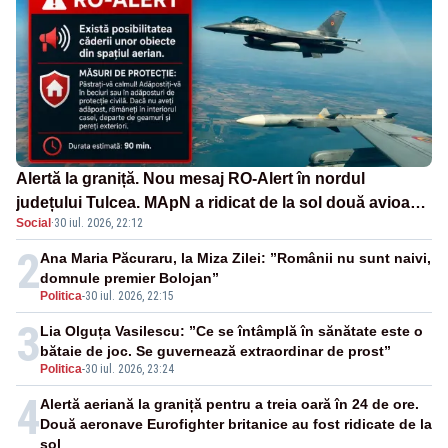
Alertă la graniță. Nou mesaj RO-Alert în nordul
județului Tulcea. MApN a ridicat de la sol două avioane
Social
·
30 iul. 2026, 22:12
F-16
2
Ana Maria Păcuraru, la Miza Zilei: ”Românii nu sunt naivi,
domnule premier Bolojan”
Politica
-
30 iul. 2026, 22:15
3
Lia Olguța Vasilescu: ”Ce se întâmplă în sănătate este o
bătaie de joc. Se guvernează extraordinar de prost”
Politica
-
30 iul. 2026, 23:24
4
Alertă aeriană la graniță pentru a treia oară în 24 de ore.
Două aeronave Eurofighter britanice au fost ridicate de la
sol