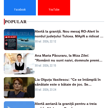
Facebook
YouTube
POPULAR
Alertă la graniță. Nou mesaj RO-Alert în
nordul județului Tulcea. MApN a ridicat de
la sol două avioane F-16
30 iul. 2026, 22:12
Ana Maria Păcuraru, la Miza Zilei:
”Românii nu sunt naivi, domnule premier
Bolojan”
30 iul. 2026, 22:15
Lia Olguța Vasilescu: ”Ce se întâmplă în
sănătate este o bătaie de joc. Se
guvernează extraordinar de prost”
30 iul. 2026, 23:24
Alertă aeriană la graniță pentru a treia