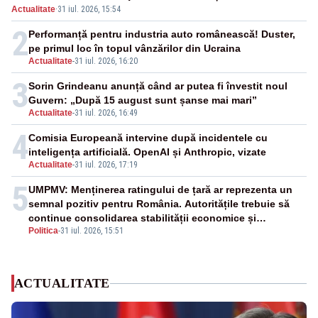
Actualitate
·
31 iul. 2026, 15:54
Conference League
2
Performanță pentru industria auto românească! Duster,
pe primul loc în topul vânzărilor din Ucraina
Actualitate
-
31 iul. 2026, 16:20
3
Sorin Grindeanu anunță când ar putea fi învestit noul
Guvern: „După 15 august sunt șanse mai mari”
Actualitate
-
31 iul. 2026, 16:49
4
Comisia Europeană intervine după incidentele cu
inteligența artificială. OpenAI și Anthropic, vizate
Actualitate
-
31 iul. 2026, 17:19
5
UMPMV: Menținerea ratingului de țară ar reprezenta un
semnal pozitiv pentru România. Autoritățile trebuie să
continue consolidarea stabilității economice și
Politica
-
31 iul. 2026, 15:51
financiare
ACTUALITATE