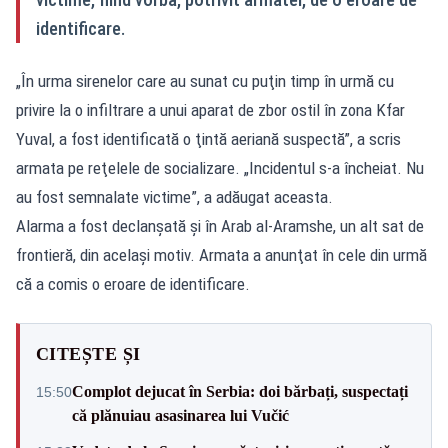
identificare.
„În urma sirenelor care au sunat cu puţin timp în urmă cu
privire la o infiltrare a unui aparat de zbor ostil în zona Kfar
Yuval, a fost identificată o ţintă aeriană suspectă”, a scris
armata pe reţelele de socializare. „Incidentul s-a încheiat. Nu
au fost semnalate victime”, a adăugat aceasta.
Alarma a fost declanşată şi în Arab al-Aramshe, un alt sat de
frontieră, din acelaşi motiv. Armata a anunţat în cele din urmă
că a comis o eroare de identificare.
CITEȘTE ȘI
Complot dejucat în Serbia: doi bărbați, suspectați
15:50
că plănuiau asasinarea lui Vučić