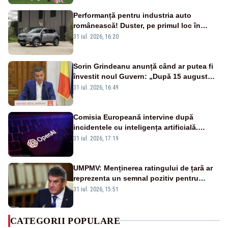
Performanță pentru industria auto
românească! Duster, pe primul loc în
topul vânzărilor din Ucraina
31 iul. 2026, 16:20
Sorin Grindeanu anunță când ar putea fi
învestit noul Guvern: „După 15 august
sunt șanse mai mari”
31 iul. 2026, 16:49
Comisia Europeană intervine după
incidentele cu inteligența artificială.
OpenAI și Anthropic, vizate
31 iul. 2026, 17:19
UMPMV: Menținerea ratingului de țară ar
reprezenta un semnal pozitiv pentru
România. Autoritățile trebuie să continue
31 iul. 2026, 15:51
consolidarea stabilității economice și
financiare
CATEGORII POPULARE