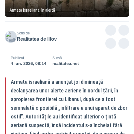
Armata israeliană, în alertă
Scris de
Realitatea de Ilfov
Publicat
Sursă
4 iun. 2026, 08:14
realitatea.net
Armata israeliană a anunțat joi dimineață
declanșarea unor alerte aeriene în nordul țării, în
apropierea frontierei cu Libanul, după ce a fost
semnalată o posibilă „infiltrare a unui aparat de zbor
ostil”. Autoritățile au identificat ulterior o țintă
aeriană suspectă, însă incidentul s-a încheiat fără
victime, fiind vorba, potrivit armatei, de o eroare de