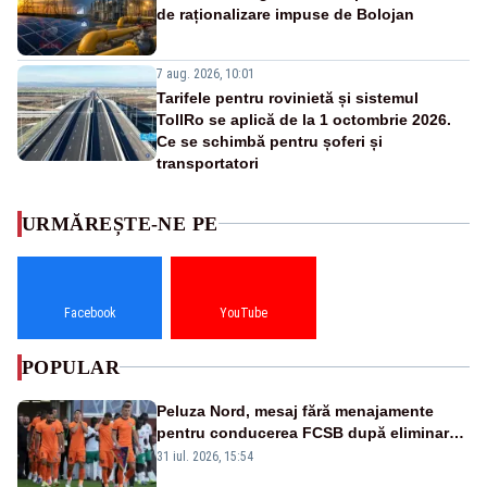
de raționalizare impuse de Bolojan
7 aug. 2026, 10:01
Tarifele pentru rovinietă și sistemul
TollRo se aplică de la 1 octombrie 2026.
Ce se schimbă pentru șoferi și
transportatori
URMĂREȘTE-NE PE
Facebook
YouTube
POPULAR
Peluza Nord, mesaj fără menajamente
pentru conducerea FCSB după eliminarea
rușinoasă din Conference League
31 iul. 2026, 15:54