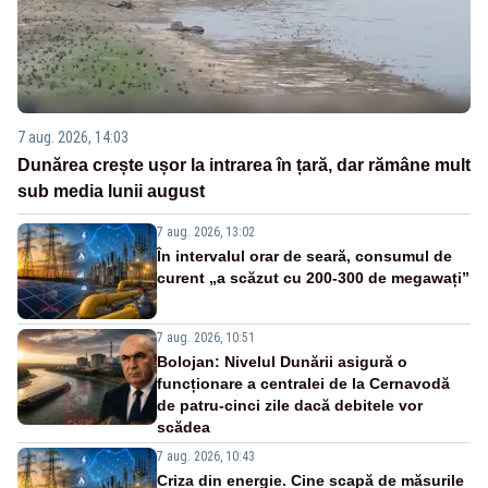
7 aug. 2026, 14:03
Dunărea crește ușor la intrarea în țară, dar rămâne mult
sub media lunii august
7 aug. 2026, 13:02
În intervalul orar de seară, consumul de
curent „a scăzut cu 200-300 de megawați”
7 aug. 2026, 10:51
Bolojan: Nivelul Dunării asigură o
funcționare a centralei de la Cernavodă
de patru-cinci zile dacă debitele vor
scădea
7 aug. 2026, 10:43
Criza din energie. Cine scapă de măsurile