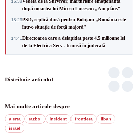
Vedeta de la Survivor, mărturisire emoționantă
15:38
după moartea lui Mircea Lucescu: „Am plâns”
PSD, replică dură pentru Bolojan: „România este
15:26
într-o situație de forță majoră”
Directoarea care a delapidat peste 4,5 milioane lei
14:41
de la Electrica Serv - trimisă în judecată
Distribuie articolul
Mai multe articole despre
alerta
razboi
incident
frontiera
liban
israel