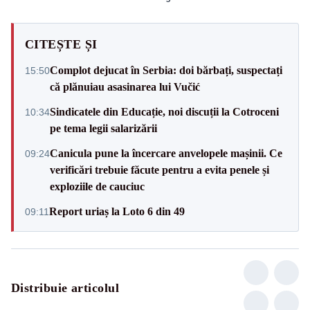
CITEȘTE ȘI
Complot dejucat în Serbia: doi bărbați, suspectați
15:50
că plănuiau asasinarea lui Vučić
Sindicatele din Educație, noi discuții la Cotroceni
10:34
pe tema legii salarizării
Canicula pune la încercare anvelopele mașinii. Ce
09:24
verificări trebuie făcute pentru a evita penele și
exploziile de cauciuc
Report uriaș la Loto 6 din 49
09:11
Distribuie articolul