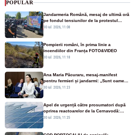
POPULAR
Jandarmeria Română, mesaj de ultimă oră
pe fondul tensiunilor de la protestul
masiv al fermierilor - VIDEO
30 iul. 2026, 11:08
Pompierii români, în prima linie a
incendiilor din Franța FOTO&VIDEO
30 iul. 2026, 11:18
Ana Maria Păcuraru, mesaj-manifest
pentru fermieri și jandarmi: „Sunt oameni
disperați, nu sunt răufăcători”
30 iul. 2026, 11:23
Apel de urgență către prosumatori după
oprirea reactoarelor de la Cernavodă:
România are nevoie de energie
30 iul. 2026, 11:25