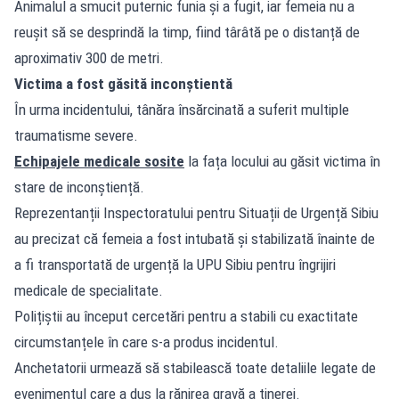
Animalul a smucit puternic funia și a fugit, iar femeia nu a
reușit să se desprindă la timp, fiind târâtă pe o distanță de
aproximativ 300 de metri.
Victima a fost găsită inconștientă
În urma incidentului, tânăra însărcinată a suferit multiple
traumatisme severe.
Echipajele medicale sosite
la fața locului au găsit victima în
stare de inconștiență.
Reprezentanții Inspectoratului pentru Situații de Urgență Sibiu
au precizat că femeia a fost intubată și stabilizată înainte de
a fi transportată de urgență la UPU Sibiu pentru îngrijiri
medicale de specialitate.
Polițiștii au început cercetări pentru a stabili cu exactitate
circumstanțele în care s-a produs incidentul.
Anchetatorii urmează să stabilească toate detaliile legate de
evenimentul care a dus la rănirea gravă a tinerei.