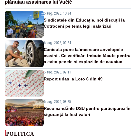
plănuiau asasinarea lui Vučić
6 aug. 2026, 10:34
Sindicatele din Educație, noi discuții la
Cotroceni pe tema legii salarizării
6 aug. 2026, 09:24
Canicula pune la încercare anvelopele
mașinii. Ce verificări trebuie făcute pentru
a evita penele și exploziile de cauciuc
6 aug. 2026, 09:11
Report uriaș la Loto 6 din 49
6 aug. 2026, 08:25
Recomandările DSU pentru participarea în
siguranță la festivaluri
POLITICA