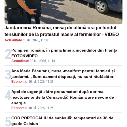
Jandarmeria Română, mesaj de ultimă oră pe fondul
tensiunilor de la protestul masiv al fermierilor - VIDEO
Actualitate
·
30 iul. 2026, 11:08
2
Pompierii români, în prima linie a incendiilor din Franța
FOTO&VIDEO
Actualitate
-
30 iul. 2026, 11:18
3
Ana Maria Păcuraru, mesaj-manifest pentru fermieri și
jandarmi: „Sunt oameni disperați, nu sunt răufăcători”
Economie
-
30 iul. 2026, 11:23
4
Apel de urgență către prosumatori după oprirea
reactoarelor de la Cernavodă: România are nevoie de
energie
Economie
-
30 iul. 2026, 11:25
5
COD PORTOCALIU de caniculă: temperaturi de 38 de
grade Celsius