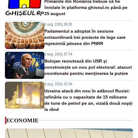
Primăriile din România trebuie să fie
înrolate în platforma ghiseul.ro până pe
25 august
6 aug. 2026, 08:28
Parlamentul a adoptat în sesiune
extraordinară trei proiecte de lege care
reprezintă jaloane din PNRR
6 aug. 2026, 07:34
Bolojan recrutează din USR și
construiește un nou pol electoral: atacuri
coordonate pentru menținerea la putere
6 aug. 2026, 07:04
Ucraina atacă din nou în adâncul Rusiei:
rafinăria cu o capacitate de 15 milioane
de tone de petrol pe an, vizată două nopți
la rând
ECONOMIE