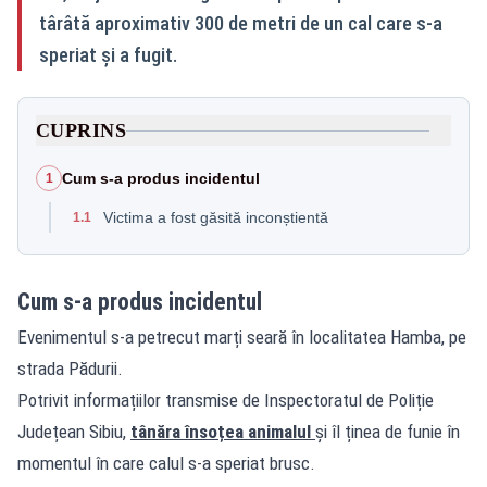
târâtă aproximativ 300 de metri de un cal care s-a
speriat și a fugit.
CUPRINS
Cum s-a produs incidentul
1
Victima a fost găsită inconștientă
1.1
Cum s-a produs incidentul
Evenimentul s-a petrecut marți seară în localitatea Hamba, pe
strada Pădurii.
Potrivit informațiilor transmise de Inspectoratul de Poliție
Județean Sibiu,
tânăra însoțea animalul
și îl ținea de funie în
momentul în care calul s-a speriat brusc.