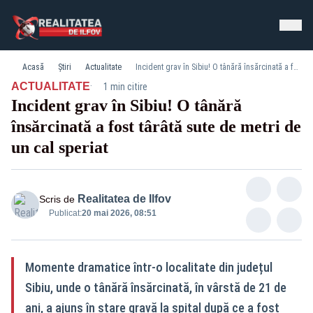
Acasă
Știri
Actualitate
Incident grav în Sibiu! O tânără însărcinată a fost târâtă sute de metri de un cal speriat
·
ACTUALITATE
1 min citire
Incident grav în Sibiu! O tânără
însărcinată a fost târâtă sute de metri de
Cal speriat
un cal speriat
Realitatea de Ilfov
Scris de
Publicat:
20 mai 2026, 08:51
Momente dramatice într-o localitate din județul
Sibiu, unde o tânără însărcinată, în vârstă de 21 de
ani, a ajuns în stare gravă la spital după ce a fost