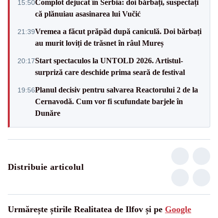
Complot dejucat în Serbia: doi bărbați, suspectați
15:50
că plănuiau asasinarea lui Vučić
Vremea a făcut prăpăd după caniculă. Doi bărbați
21:39
au murit loviți de trăsnet în râul Mureș
Start spectaculos la UNTOLD 2026. Artistul-
20:17
surpriză care deschide prima seară de festival
Planul decisiv pentru salvarea Reactorului 2 de la
19:56
Cernavodă. Cum vor fi scufundate barjele în
Dunăre
Distribuie articolul
Urmărește știrile Realitatea de Ilfov și pe
Google