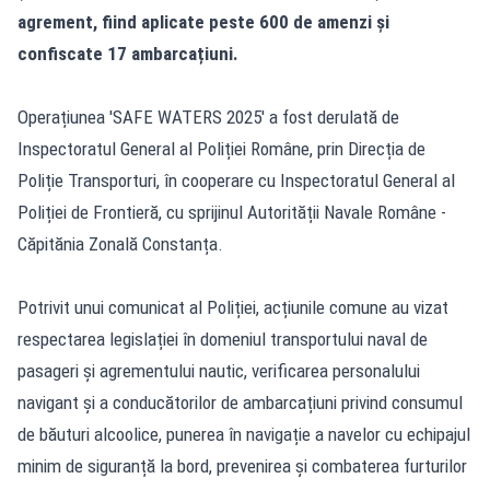
agrement, fiind aplicate peste 600 de amenzi și
confiscate 17 ambarcațiuni.
Operațiunea 'SAFE WATERS 2025' a fost derulată de
Inspectoratul General al Poliției Române, prin Direcția de
Poliție Transporturi, în cooperare cu Inspectoratul General al
Poliției de Frontieră, cu sprijinul Autorității Navale Române -
Căpitănia Zonală Constanța.
Potrivit unui comunicat al Poliției, acțiunile comune au vizat
respectarea legislației în domeniul transportului naval de
pasageri și agrementului nautic, verificarea personalului
navigant și a conducătorilor de ambarcațiuni privind consumul
de băuturi alcoolice, punerea în navigație a navelor cu echipajul
minim de siguranță la bord, prevenirea și combaterea furturilor