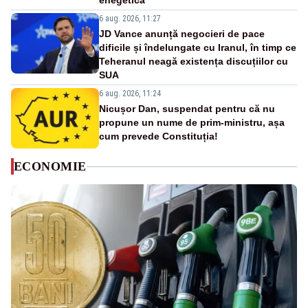
enegetică
6 aug. 2026, 11:27
JD Vance anunță negocieri de pace
dificile și îndelungate cu Iranul, în timp ce
Teheranul neagă existența discuțiilor cu
SUA
6 aug. 2026, 11:24
Nicușor Dan, suspendat pentru că nu
propune un nume de prim-ministru, așa
cum prevede Constituția!
ECONOMIE