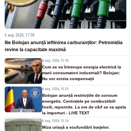
6 aug. 2026, 17:38
Ilie Bolojan anunță ieftinirea carburanților: Petromidia
revine la capacitate maximă
6 aug. 2026, 15:36
Cum se va întrerupe energia electrică la
marii consumatori industriali? Bolojan:
Nu vor exista compensații
6 aug. 2026, 15:33
Bolojan anunță restricțiile de consum
energetic. Centralele pe combustibili
fosili, repornite. La ore de vârf se va apela
la importuri - LIVE TEXT
6 aug. 2026, 15:24
Miza uriașă a scufundării barjelor.