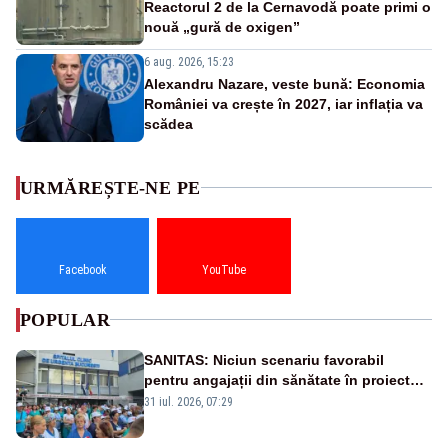
Reactorul 2 de la Cernavodă poate primi o
nouă „gură de oxigen”
6 aug. 2026, 15:23
Alexandru Nazare, veste bună: Economia
României va crește în 2027, iar inflația va
scădea
URMĂREȘTE-NE PE
Facebook
YouTube
POPULAR
SANITAS: Niciun scenariu favorabil
pentru angajații din sănătate în proiectul
Legii salarizării
31 iul. 2026, 07:29