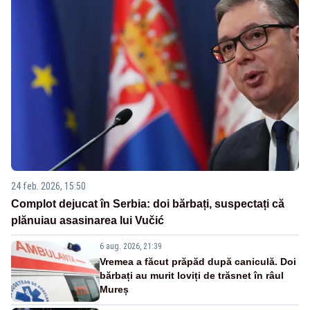
24 feb. 2026, 15:50
Complot dejucat în Serbia: doi bărbați, suspectați că
plănuiau asasinarea lui Vučić
6 aug. 2026, 21:39
Vremea a făcut prăpăd după caniculă. Doi
bărbați au murit loviți de trăsnet în râul
Mureș