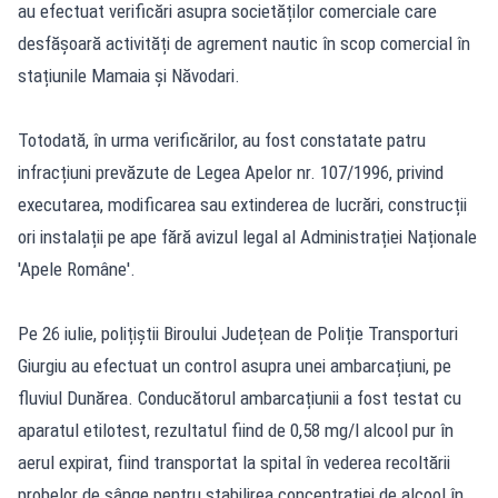
au efectuat verificări asupra societăților comerciale care
desfășoară activități de agrement nautic în scop comercial în
stațiunile Mamaia și Năvodari.
Totodată, în urma verificărilor, au fost constatate patru
infracțiuni prevăzute de Legea Apelor nr. 107/1996, privind
executarea, modificarea sau extinderea de lucrări, construcții
ori instalații pe ape fără avizul legal al Administrației Naționale
'Apele Române'.
Pe 26 iulie, polițiștii Biroului Județean de Poliție Transporturi
Giurgiu au efectuat un control asupra unei ambarcațiuni, pe
fluviul Dunărea. Conducătorul ambarcațiunii a fost testat cu
aparatul etilotest, rezultatul fiind de 0,58 mg/l alcool pur în
aerul expirat, fiind transportat la spital în vederea recoltării
probelor de sânge pentru stabilirea concentrației de alcool în