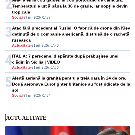
2
ANM a emis cod galben și cod portocaliu de caniculă.
Temperaturile urcă până la 38 de grade, iar nopțile devin
tropicale
Social
-
31 iul. 2026, 07:39
3
Atac fără precedent al Rusiei. O fabrică de drone din Kiev
deținută de o companie americană, distrusă de o rachetă
rusească
Actualitate
-
31 iul. 2026, 07:40
4
ITALIA: 7 persoane, dispărute după prăbușirea unei
clădiri în Sicilia | VIDEO
Actualitate
-
31 iul. 2026, 07:50
5
Alertă aeriană la graniță pentru a treia oară în 24 de ore.
Două aeronave Eurofighter britanice au fost ridicate de la
sol
Social
-
31 iul. 2026, 07:24
ACTUALITATE