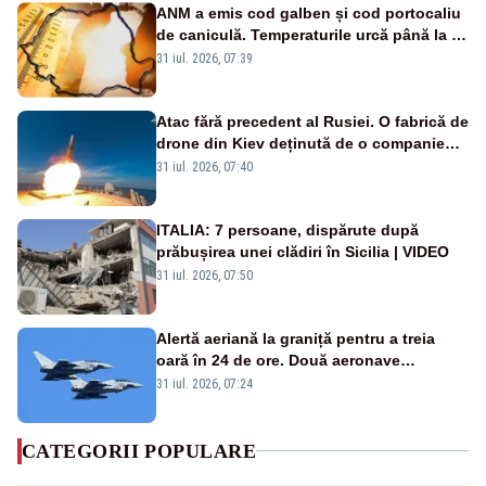
ANM a emis cod galben și cod portocaliu
de caniculă. Temperaturile urcă până la 38
de grade, iar nopțile devin tropicale
31 iul. 2026, 07:39
Atac fără precedent al Rusiei. O fabrică de
drone din Kiev deținută de o companie
americană, distrusă de o rachetă
31 iul. 2026, 07:40
rusească
ITALIA: 7 persoane, dispărute după
prăbușirea unei clădiri în Sicilia | VIDEO
31 iul. 2026, 07:50
Alertă aeriană la graniță pentru a treia
oară în 24 de ore. Două aeronave
Eurofighter britanice au fost ridicate de la
31 iul. 2026, 07:24
sol
CATEGORII POPULARE