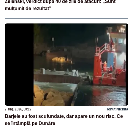
Zelenski, verdict după 40 de zile de atacuri: „Sunt
mulțumit de rezultat”
9 aug. 2026, 08:29
Ionuț Nichita
Barjele au fost scufundate, dar apare un nou risc. Ce
se întâmplă pe Dunăre