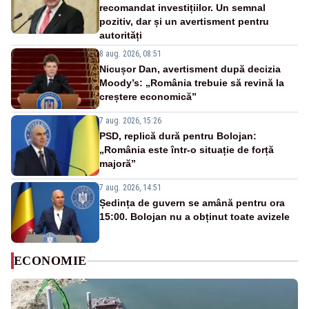
recomandat investițiilor. Un semnal
pozitiv, dar și un avertisment pentru
autorități
8 aug. 2026, 08:51
Nicușor Dan, avertisment după decizia
Moody’s: „România trebuie să revină la
creștere economică”
7 aug. 2026, 15:26
PSD, replică dură pentru Bolojan:
„România este într-o situație de forță
majoră”
7 aug. 2026, 14:51
Ședința de guvern se amână pentru ora
15:00. Bolojan nu a obținut toate avizele
ECONOMIE