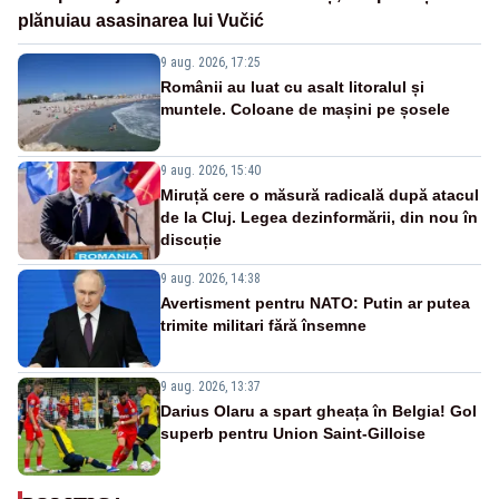
plănuiau asasinarea lui Vučić
9 aug. 2026, 17:25
Românii au luat cu asalt litoralul și
muntele. Coloane de mașini pe șosele
9 aug. 2026, 15:40
Miruță cere o măsură radicală după atacul
de la Cluj. Legea dezinformării, din nou în
discuție
9 aug. 2026, 14:38
Avertisment pentru NATO: Putin ar putea
trimite militari fără însemne
9 aug. 2026, 13:37
Darius Olaru a spart gheața în Belgia! Gol
superb pentru Union Saint-Gilloise