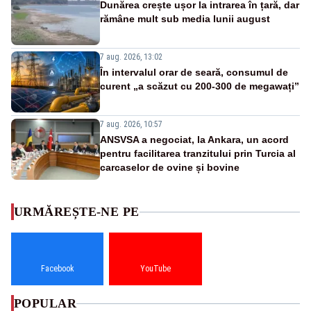
Dunărea crește ușor la intrarea în țară, dar
rămâne mult sub media lunii august
7 aug. 2026, 13:02
În intervalul orar de seară, consumul de
curent „a scăzut cu 200-300 de megawați”
7 aug. 2026, 10:57
ANSVSA a negociat, la Ankara, un acord
pentru facilitarea tranzitului prin Turcia al
carcaselor de ovine și bovine
URMĂREȘTE-NE PE
Facebook
YouTube
POPULAR