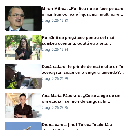
Miron Mitrea: „Politica nu se face pe care
e mai frumos, care înjură mai mult, care
țipă mai tare, ci pe proiecte”
2 aug. 2026, 19:33
Românii se pregătesc pentru cel mai
sumbru scenariu, odată cu alerta
energetică
2 aug. 2026, 19:34
Dacă radarul te prinde de mai multe ori în
aceeași zi, scapi cu o singură amendă?
Ce spune legea
2 aug. 2026, 21:29
Ana Maria Păcuraru: „Ce se alege de un
om căruia i se închide singura lui
portiță?”
2 aug. 2026, 23:25
Drona care a ținut Tulcea în alertă a