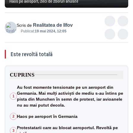
Haos pe aeroport, zeci de zboruri anulate
Realitatea de Ilfov
Scris de
Publicat:
19 mai 2024, 12:05
Este revoltă totală
CUPRINS
Au fost momente tensionate pe un aeroport din
Germania. Mai mulți activiști de mediu s-au întins pe
1
pista din Munchen în semn de protest, iar avioanele
nu au mai putut decola.
Haos pe aeroport în Germania
2
Protestatarii care au blocat aeroportul. Revoltă pe
3