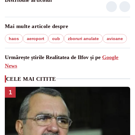
Mai multe articole despre
haos
aeroport
cub
zboruri anulate
avioane
Urmărește știrile Realitatea de Ilfov și pe
Google
News
CELE MAI CITITE
1