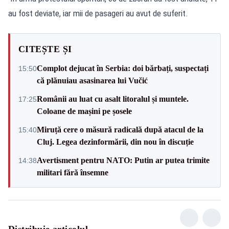
au fost deviate, iar mii de pasageri au avut de suferit.
CITEȘTE ȘI
Complot dejucat în Serbia: doi bărbați, suspectați
15:50
că plănuiau asasinarea lui Vučić
Românii au luat cu asalt litoralul și muntele.
17:25
Coloane de mașini pe șosele
Miruță cere o măsură radicală după atacul de la
15:40
Cluj. Legea dezinformării, din nou în discuție
Avertisment pentru NATO: Putin ar putea trimite
14:38
militari fără însemne
Distribuie articolul