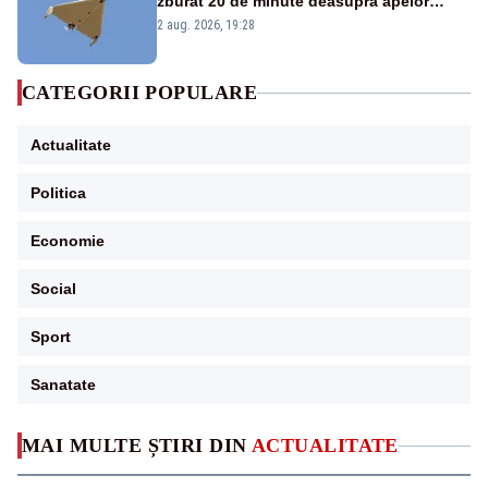
zburat 20 de minute deasupra apelor
României. Au fost ridicate două F-16
2 aug. 2026, 19:28
CATEGORII POPULARE
Actualitate
Politica
Economie
Social
Sport
Sanatate
MAI MULTE ȘTIRI DIN
ACTUALITATE