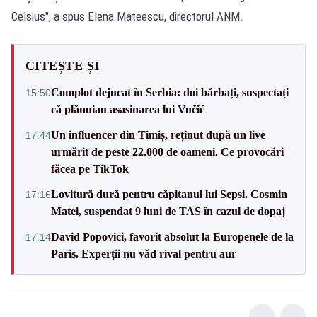
Celsius", a spus Elena Mateescu, directorul ANM.
CITEȘTE ȘI
Complot dejucat în Serbia: doi bărbați, suspectați
15:50
că plănuiau asasinarea lui Vučić
Un influencer din Timiș, reținut după un live
17:44
urmărit de peste 22.000 de oameni. Ce provocări
făcea pe TikTok
Lovitură dură pentru căpitanul lui Sepsi. Cosmin
17:16
Matei, suspendat 9 luni de TAS în cazul de dopaj
David Popovici, favorit absolut la Europenele de la
17:14
Paris. Experții nu văd rival pentru aur