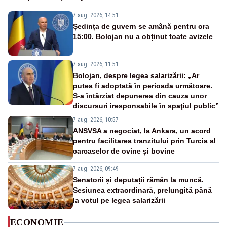
7 aug. 2026, 14:51
Ședința de guvern se amână pentru ora
15:00. Bolojan nu a obținut toate avizele
7 aug. 2026, 11:51
Bolojan, despre legea salarizării: „Ar
putea fi adoptată în perioada următoare.
S-a întârziat depunerea din cauza unor
discursuri iresponsabile în spaţiul public”
7 aug. 2026, 10:57
ANSVSA a negociat, la Ankara, un acord
pentru facilitarea tranzitului prin Turcia al
carcaselor de ovine și bovine
7 aug. 2026, 09:49
Senatorii și deputații rămân la muncă.
Sesiunea extraordinară, prelungită până
la votul pe legea salarizării
ECONOMIE