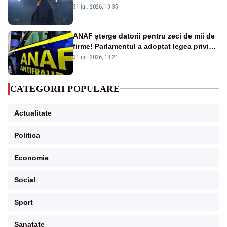
mai cumpărați și de la noi”
31 iul. 2026, 19:35
ANAF șterge datorii pentru zeci de mii de
firme! Parlamentul a adoptat legea privind
amnistia fiscală
31 iul. 2026, 18:21
CATEGORII POPULARE
Actualitate
Politica
Economie
Social
Sport
Sanatate