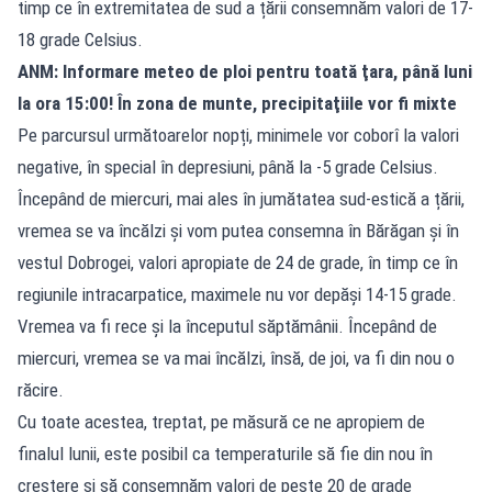
timp ce în extremitatea de sud a țării consemnăm valori de 17-
18 grade Celsius.
ANM: Informare meteo de ploi pentru toată ţara, până luni
la ora 15:00! În zona de munte, precipitaţiile vor fi mixte
Pe parcursul următoarelor nopți, minimele vor coborî la valori
negative, în special în depresiuni, până la -5 grade Celsius.
Începând de miercuri, mai ales în jumătatea sud-estică a țării,
vremea se va încălzi și vom putea consemna în Bărăgan și în
vestul Dobrogei, valori apropiate de 24 de grade, în timp ce în
regiunile intracarpatice, maximele nu vor depăși 14-15 grade.
Vremea va fi rece și la începutul săptămânii. Începând de
miercuri, vremea se va mai încălzi, însă, de joi, va fi din nou o
răcire.
Cu toate acestea, treptat, pe măsură ce ne apropiem de
finalul lunii, este posibil ca temperaturile să fie din nou în
creștere și să consemnăm valori de peste 20 de grade