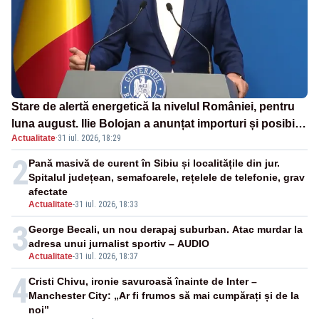
Stare de alertă energetică la nivelul României, pentru
luna august. Ilie Bolojan a anunțat importuri și posibile
Actualitate
·
31 iul. 2026, 18:29
restricții – VIDEO
2
Pană masivă de curent în Sibiu și localitățile din jur.
Spitalul județean, semafoarele, rețelele de telefonie, grav
afectate
Actualitate
-
31 iul. 2026, 18:33
3
George Becali, un nou derapaj suburban. Atac murdar la
adresa unui jurnalist sportiv – AUDIO
Actualitate
-
31 iul. 2026, 18:37
4
Cristi Chivu, ironie savuroasă înainte de Inter –
Manchester City: „Ar fi frumos să mai cumpărați și de la
noi”