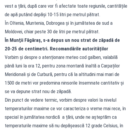
vest a țării, după care vor fi afectate toate regiunile, cantitățile
de apă putând depăși 10-15 litri pe metrul pătrat.
În Oltenia, Muntenia, Dobrogea și în jumătatea de sud a
Moldovei, chiar peste 30 de litri pe metrul pătrat.
În Munţii Făgăraş, s-a depus un nou strat de zăpadă de
20-25 de centimetri. Recomandările autorităților
Vorbim și despre o atenționare meteo cod galben, valabilă
până luni la ora 12, pentru zona montană înaltă a Carpaților
Meridionali și de Curbură, pentru că la altitudini mai mari de
1500 de metri vor predomina ninsorile însemnate cantitativ și
se va depune strat nou de zăpadă.
Din punct de vedere termic, vorbim despre valori la nivelul
temperaturilor maxime ce vor caracteriza o vreme mai rece, în
special în jumătatea nordică a țării, unde ne așteptăm ca
temperaturile maxime să nu depășească 12 grade Celsius, în