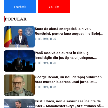
Facebook
YouTube
POPULAR
Stare de alertă energetică la nivelul
României, pentru luna august. Ilie Bolojan
a anunțat importuri și posibile restricții –
31 iul. 2026, 18:29
VIDEO
Pană masivă de curent în Sibiu și
localitățile din jur. Spitalul județean,
semafoarele, rețelele de telefonie, grav
31 iul. 2026, 18:33
afectate
George Becali, un nou derapaj suburban.
Atac murdar la adresa unui jurnalist
sportiv – AUDIO
31 iul. 2026, 18:37
Cristi Chivu, ironie savuroasă înainte de
Inter – Manchester City: „Ar fi frumos să