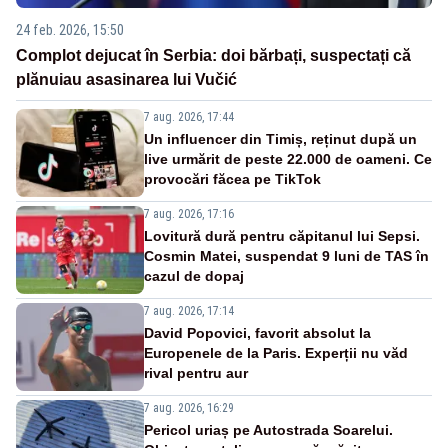
24 feb. 2026, 15:50
Complot dejucat în Serbia: doi bărbați, suspectați că
plănuiau asasinarea lui Vučić
7 aug. 2026, 17:44
Un influencer din Timiș, reținut după un
live urmărit de peste 22.000 de oameni. Ce
provocări făcea pe TikTok
7 aug. 2026, 17:16
Lovitură dură pentru căpitanul lui Sepsi.
Cosmin Matei, suspendat 9 luni de TAS în
cazul de dopaj
7 aug. 2026, 17:14
David Popovici, favorit absolut la
Europenele de la Paris. Experții nu văd
rival pentru aur
7 aug. 2026, 16:29
Pericol uriaș pe Autostrada Soarelui.