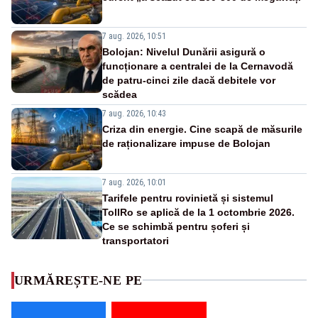
7 aug. 2026, 10:51
Bolojan: Nivelul Dunării asigură o
funcționare a centralei de la Cernavodă
de patru-cinci zile dacă debitele vor
scădea
7 aug. 2026, 10:43
Criza din energie. Cine scapă de măsurile
de raționalizare impuse de Bolojan
7 aug. 2026, 10:01
Tarifele pentru rovinietă și sistemul
TollRo se aplică de la 1 octombrie 2026.
Ce se schimbă pentru șoferi și
transportatori
URMĂREȘTE-NE PE