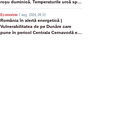
roșu duminică. Temperaturile urcă spre
40°C
5
Economie
-
1 aug. 2026, 09:32
România în alertă energetică |
Vulnerabilitatea de pe Dunăre care
pune în pericol Centrala Cernavodă era
cunoscută de pe vremea lui Ceaușescu