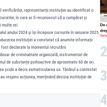
l verificărilor, reprezentanții instituției au identificat o
curorilor, în care ar fi recunoscut că a cumpărat și
 multe ori.
De 
dre
lul anului 2024 și își începuse cursurile în ianuarie 2025.
Socia
str
conducerea instituției a constatat că anumite informații
i fost declarate la momentul recrutării.
n dosar de criminalitate organizată, instrumentat de
mul de substanțe psihoactive de aproximativ 60 de ori.
 școlii a decis exmatricularea sa. Tânărul a contestat
-au respins acțiunea, menținând decizia instituției de