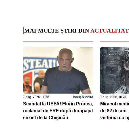
MAI MULTE ȘTIRI DIN
ACTUALITAT
7 aug. 2026, 18:56
Ionuț Nichita
7 aug. 2026, 18:25
Scandal la UEFA! Florin Prunea,
Miracol medi
reclamat de FRF după derapajul
de 82 de ani.
sexist de la Chișinău
vederea cu aj
tehnologii ba