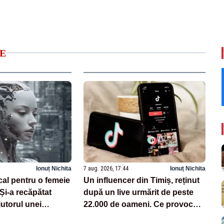
E
Ionuț Nichita
7 aug. 2026, 17:44
Ionuț Nichita
cal pentru o femeie
Un influencer din Timiș, reținut
 Și-a recăpătat
după un live urmărit de peste
utorul unei
22.000 de oameni. Ce provocări
zate pe AI
făcea pe TikTok