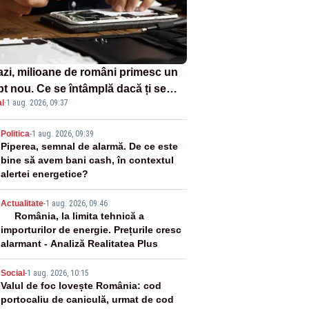
azi, milioane de români primesc un
pt nou. Ce se întâmplă dacă ți se
l
·
1 aug. 2026, 09:37
ică un produs
2
Politica
-
1 aug. 2026, 09:39
Piperea, semnal de alarmă. De ce este
bine să avem bani cash, în contextul
alertei energetice?
3
Actualitate
-
1 aug. 2026, 09:46
România, la limita tehnică a
importurilor de energie. Prețurile cresc
alarmant - Analiză Realitatea Plus
4
Social
-
1 aug. 2026, 10:15
Valul de foc lovește România: cod
portocaliu de caniculă, urmat de cod