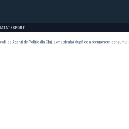
NATATE
SPORT
Școlii de Agenți de Poliție din Cluj, exmatriculat după ce a recunoscut consumul 