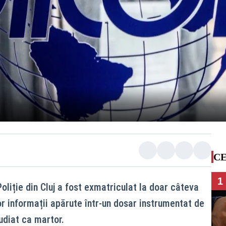
CE
1
Poliție din Cluj a fost exmatriculat la doar câteva
or informații apărute într-un dosar instrumentat de
audiat ca martor.