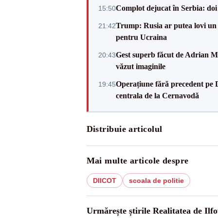
Complot dejucat în Serbia: doi 
15:50
Trump: Rusia ar putea lovi un
21:42
pentru Ucraina
Gest superb făcut de Adrian Mu
20:43
văzut imaginile
Operațiune fără precedent pe 
19:45
centrala de la Cernavodă
Distribuie articolul
Mai multe articole despre
DIICOT
scoala de politie
Urmărește știrile Realitatea de Ilfo