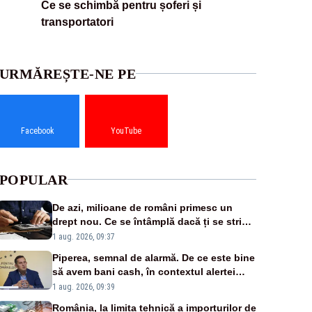
Ce se schimbă pentru șoferi și
transportatori
URMĂREȘTE-NE PE
Facebook
YouTube
POPULAR
De azi, milioane de români primesc un
drept nou. Ce se întâmplă dacă ți se strică
un produs
1 aug. 2026, 09:37
Piperea, semnal de alarmă. De ce este bine
să avem bani cash, în contextul alertei
energetice?
1 aug. 2026, 09:39
România, la limita tehnică a importurilor de