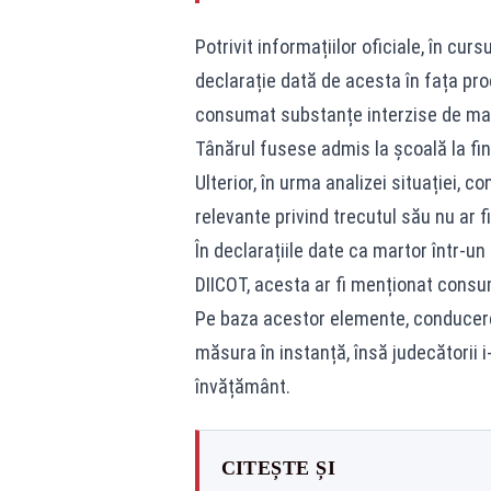
Potrivit informațiilor oficiale, în cursu
declarație dată de acesta în fața pro
consumat substanțe interzise de mai
Tânărul fusese admis la școală la fina
Ulterior, în urma analizei situației, 
relevante privind trecutul său nu ar f
În declarațiile date ca martor într-u
DIICOT, acesta ar fi menționat consu
Pe baza acestor elemente, conducerea
măsura în instanță, însă judecătorii i
învățământ.
CITEȘTE ȘI