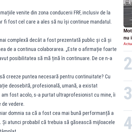
mațiile venite din zona conducerii FRF, inclusiv de la
 fi fost cel care a ales să nu își continue mandatul.
Mot
nu i
mai complexă decât a fost prezentată public și că și
Actua
unea de a continua colaborarea. „Este o afirmație foarte
avut posibilitatea să mă țină în continuare. De ce n-a
 să creeze puntea necesară pentru continuitate? Cu
ație deosebită, profesională, umană, a existat
am fost acolo, s-a purtat ultraprofesionist cu mine, îi
 de vedere.
chiar domnia sa că a fost cea mai bună performanță a
i. Și atunci probabil că trebuia să găsească mijloacele
tâmplat.