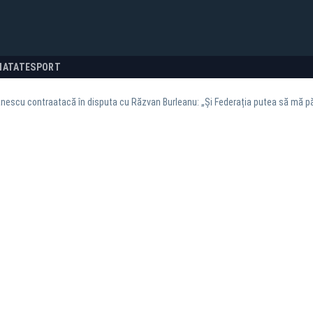
NATATE
SPORT
ănescu contraatacă în disputa cu Răzvan Burleanu: „Și Federația putea să mă p