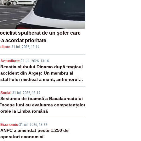
ociclist spulberat de un șofer care
-a acordat prioritate
litate
·
31 iul. 2026, 13:14
2
Actualitate
-
31 iul. 2026, 13:16
Reacția clubului Dinamo după tragicul
accident din Argeș: Un membru al
staff-ului medical a murit, antrenorul
Adrian Ropotan este în spital
3
Social
-
31 iul. 2026, 13:19
Sesiunea de toamnă a Bacalaureatului
începe luni cu evaluarea competențelor
orale la Limba română
4
Economie
-
31 iul. 2026, 13:22
ANPC a amendat peste 1.250 de
operatori economici