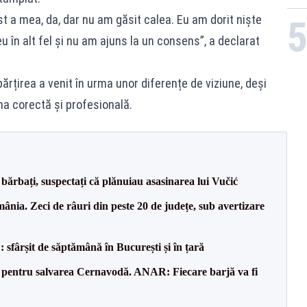
ost a mea, da, dar nu am găsit calea. Eu am dorit niște
 eu în alt fel și nu am ajuns la un consens”, a declarat
ărțirea a venit în urma unor diferențe de viziune, deși
a corectă și profesională.
bărbați, suspectați că plănuiau asasinarea lui Vučić
nia. Zeci de râuri din peste 20 de județe, sub avertizare
șit de săptămână în București și în țară
e pentru salvarea Cernavodă. ANAR: Fiecare barjă va fi