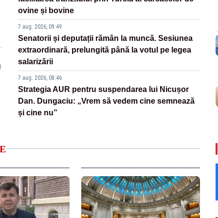
ovine și bovine
7 aug. 2026, 09:49
Senatorii și deputații rămân la muncă. Sesiunea
extraordinară, prelungită până la votul pe legea
salarizării
g
7 aug. 2026, 08:46
Strategia AUR pentru suspendarea lui Nicușor
Dan. Dungaciu: „Vrem să vedem cine semnează
și cine nu”
E