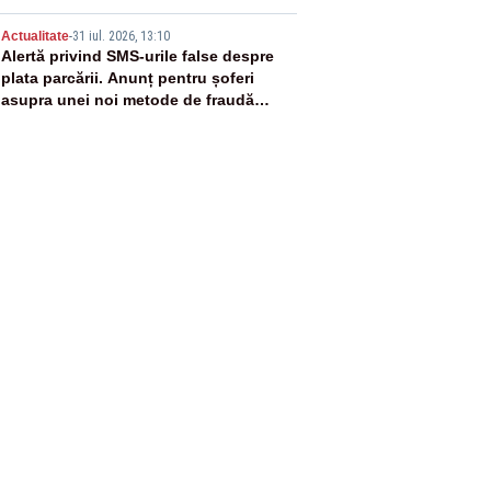
5
Actualitate
-
31 iul. 2026, 13:10
Alertă privind SMS-urile false despre
plata parcării. Anunț pentru șoferi
asupra unei noi metode de fraudă
online