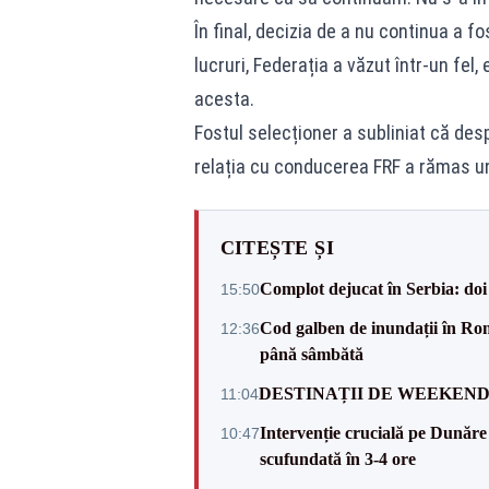
În final, decizia de a nu continua a f
lucruri, Federația a văzut într-un fel,
acesta.
Fostul selecționer a subliniat că desp
relația cu conducerea FRF a rămas un
CITEȘTE ȘI
Complot dejucat în Serbia: doi 
15:50
Cod galben de inundații în Româ
12:36
până sâmbătă
DESTINAȚII DE WEEKEND: sfâr
11:04
Intervenție crucială pe Dunăr
10:47
scufundată în 3-4 ore