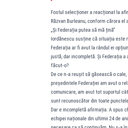
Fostul selecționer a reacționat la afir
Răzvan Burleanu, conform cărora el ar
„Și Federația putea să mă țină”
Iordănescu susține că situația este 
Federația ar fi avut la rândul ei opți
justă, dar incompletă. Și Federația a 
făcut-o?
De ce n-a reușit să găsească o cale,
președintele Federației am avut o rel
comunicare, am avut tot suportul cât 
sunt recunoscător din toate punctele
Dar e incompletă afirmația. A spus 
echipei naționale din ultimii 24 de an
necesare ca să continuăm. Nu s-a în