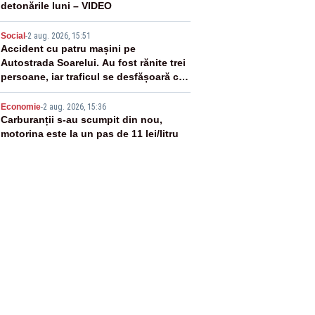
detonările luni – VIDEO
4
Social
-
2 aug. 2026, 15:51
Accident cu patru mașini pe
Autostrada Soarelui. Au fost rănite trei
persoane, iar traficul se desfășoară cu
dificultate
5
Economie
-
2 aug. 2026, 15:36
Carburanții s-au scumpit din nou,
motorina este la un pas de 11 lei/litru