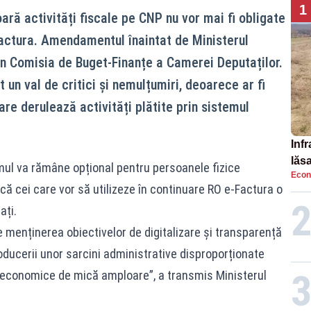
1
ră activități fiscale pe CNP nu vor mai fi obligate
actura. Amendamentul înaintat de Ministerul
 în Comisia de Buget‑Finanțe a Camerei Deputaților.
 un val de critici și nemulțumiri, deoarece ar fi
re derulează activități plătite prin sistemul
Infr
lăs
temul va rămâne opțional pentru persoanele fizice
Econ
că cei care vor să utilizeze în continuare RO e-Factura o
ați.
 menținerea obiectivelor de digitalizare și transparență
oducerii unor sarcini administrative disproporționate
i economice de mică amploare”, a transmis Ministerul