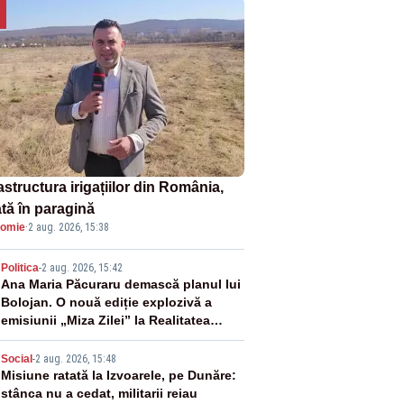
astructura irigațiilor din România,
ată în paragină
omie
·
2 aug. 2026, 15:38
2
Politica
-
2 aug. 2026, 15:42
Ana Maria Păcuraru demască planul lui
Bolojan. O nouă ediție explozivă a
emisiunii „Miza Zilei” la Realitatea
PLUS
3
Social
-
2 aug. 2026, 15:48
Misiune ratată la Izvoarele, pe Dunăre:
stânca nu a cedat, militarii reiau