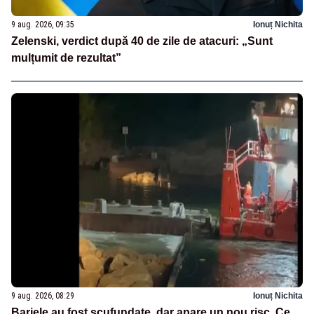
9 aug. 2026, 09:35
Ionuț Nichita
Zelenski, verdict după 40 de zile de atacuri: „Sunt
mulțumit de rezultat”
9 aug. 2026, 08:29
Ionuț Nichita
Barjele au fost scufundate, dar apare un nou risc. Ce