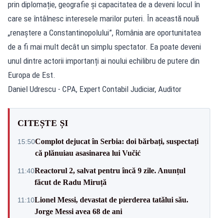
prin diplomație, geografie și capacitatea de a deveni locul în
care se întâlnesc interesele marilor puteri. În această nouă
„renaștere a Constantinopolului”, România are oportunitatea
de a fi mai mult decât un simplu spectator. Ea poate deveni
unul dintre actorii importanți ai noului echilibru de putere din
Europa de Est.
Daniel Udrescu - CPA, Expert Contabil Judiciar, Auditor
CITEȘTE ȘI
Complot dejucat în Serbia: doi bărbați, suspectați
15:50
că plănuiau asasinarea lui Vučić
Reactorul 2, salvat pentru încă 9 zile. Anunțul
11:40
făcut de Radu Miruță
Lionel Messi, devastat de pierderea tatălui său.
11:10
Jorge Messi avea 68 de ani