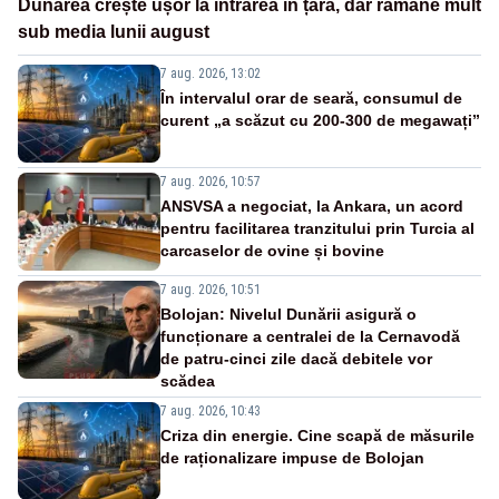
Dunărea crește ușor la intrarea în țară, dar rămâne mult
sub media lunii august
7 aug. 2026, 13:02
În intervalul orar de seară, consumul de
curent „a scăzut cu 200-300 de megawați”
7 aug. 2026, 10:57
ANSVSA a negociat, la Ankara, un acord
pentru facilitarea tranzitului prin Turcia al
carcaselor de ovine și bovine
7 aug. 2026, 10:51
Bolojan: Nivelul Dunării asigură o
funcționare a centralei de la Cernavodă
de patru-cinci zile dacă debitele vor
scădea
7 aug. 2026, 10:43
Criza din energie. Cine scapă de măsurile
de raționalizare impuse de Bolojan