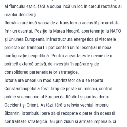
al flancului estic, fără a ocupa încă un loc în cercul restrâns al
marilor decidenți.
România are însă șansa de a transforma această proximitate
într-un avantaj. Poziția la Marea Neagră, apartenența la NATO
și Uniunea Europeană, infrastructura energetică și viitoarele
proiecte de transport îi pot conferi un rol esențial în noua
configurație geopolitică. Pentru aceasta este nevoie de o
politică externă activă, de investiții în apărare și de
consolidarea parteneriatelor strategice.
Istoria are uneori un mod surprinzător de a se repeta.
Constantinopolul a fost, timp de peste un mileniu, centrul
politic și economic al Europei de Răsărit și puntea dintre
Occident și Orient. Astăzi, fără a reînvia vechiul Imperiu
Bizantin, Istanbulul pare să-și recapete o parte din această
centralitate strategică. Nu prin ziduri și armate imperiale, ci