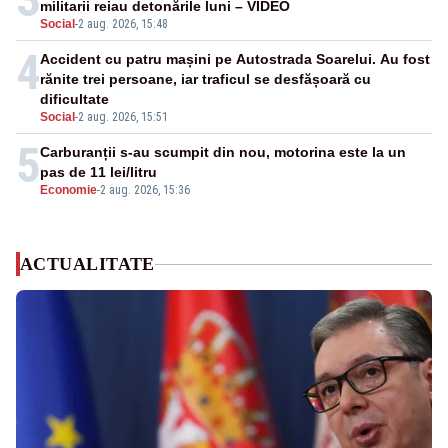
militarii reiau detonările luni – VIDEO
Social
-
2 aug. 2026, 15:48
4
Accident cu patru mașini pe Autostrada Soarelui. Au fost
rănite trei persoane, iar traficul se desfășoară cu
dificultate
Social
-
2 aug. 2026, 15:51
5
Carburanții s-au scumpit din nou, motorina este la un
pas de 11 lei/litru
Economie
-
2 aug. 2026, 15:36
ACTUALITATE