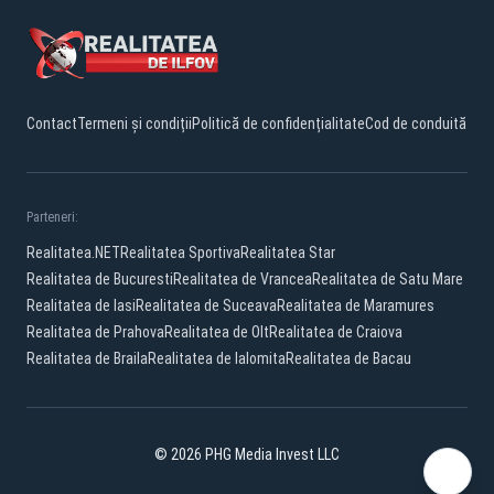
Contact
Termeni și condiții
Politică de confidențialitate
Cod de conduită
Parteneri:
Realitatea.NET
Realitatea Sportiva
Realitatea Star
Realitatea de Bucuresti
Realitatea de Vrancea
Realitatea de Satu Mare
Realitatea de Iasi
Realitatea de Suceava
Realitatea de Maramures
Realitatea de Prahova
Realitatea de Olt
Realitatea de Craiova
Realitatea de Braila
Realitatea de Ialomita
Realitatea de Bacau
© 2026 PHG Media Invest LLC
Facebook
YouTube