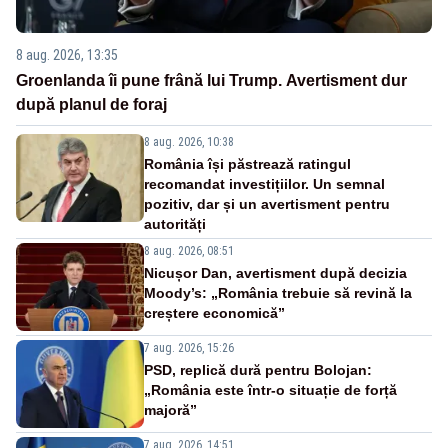
8 aug. 2026, 13:35
Groenlanda îi pune frână lui Trump. Avertisment dur
după planul de foraj
8 aug. 2026, 10:38
România își păstrează ratingul
recomandat investițiilor. Un semnal
pozitiv, dar și un avertisment pentru
autorități
8 aug. 2026, 08:51
Nicușor Dan, avertisment după decizia
Moody’s: „România trebuie să revină la
creștere economică”
7 aug. 2026, 15:26
PSD, replică dură pentru Bolojan:
„România este într-o situație de forță
majoră”
7 aug. 2026, 14:51