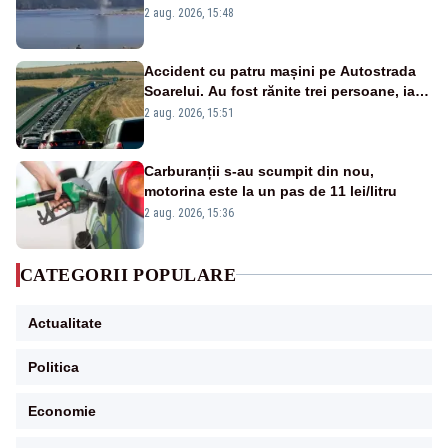
detonările luni – VIDEO
2 aug. 2026, 15:48
Accident cu patru mașini pe Autostrada
Soarelui. Au fost rănite trei persoane, iar
traficul se desfășoară cu dificultate
2 aug. 2026, 15:51
Carburanții s-au scumpit din nou,
motorina este la un pas de 11 lei/litru
2 aug. 2026, 15:36
CATEGORII POPULARE
Actualitate
Politica
Economie