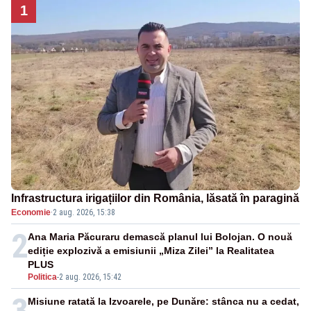
1
Infrastructura irigațiilor din România, lăsată în paragină
Economie
·
2 aug. 2026, 15:38
2
Ana Maria Păcuraru demască planul lui Bolojan. O nouă
ediție explozivă a emisiunii „Miza Zilei” la Realitatea
PLUS
Politica
-
2 aug. 2026, 15:42
3
Misiune ratată la Izvoarele, pe Dunăre: stânca nu a cedat,