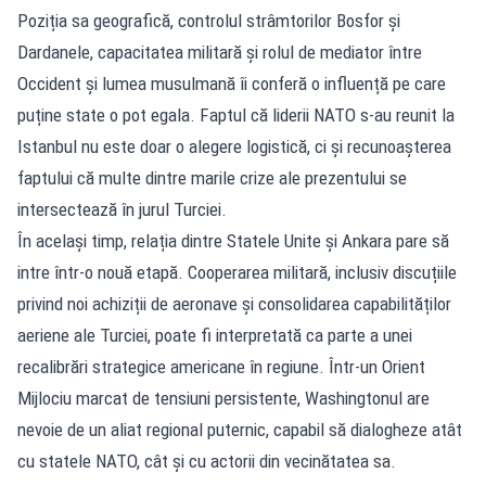
Poziția sa geografică, controlul strâmtorilor Bosfor și
Dardanele, capacitatea militară și rolul de mediator între
Occident și lumea musulmană îi conferă o influență pe care
puține state o pot egala. Faptul că liderii NATO s-au reunit la
Istanbul nu este doar o alegere logistică, ci și recunoașterea
faptului că multe dintre marile crize ale prezentului se
intersectează în jurul Turciei.
În același timp, relația dintre Statele Unite și Ankara pare să
intre într-o nouă etapă. Cooperarea militară, inclusiv discuțiile
privind noi achiziții de aeronave și consolidarea capabilităților
aeriene ale Turciei, poate fi interpretată ca parte a unei
recalibrări strategice americane în regiune. Într-un Orient
Mijlociu marcat de tensiuni persistente, Washingtonul are
nevoie de un aliat regional puternic, capabil să dialogheze atât
cu statele NATO, cât și cu actorii din vecinătatea sa.