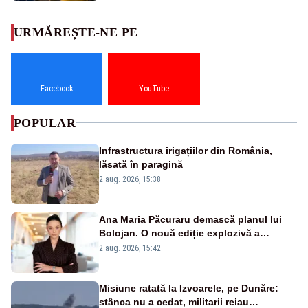
URMĂREȘTE-NE PE
Facebook
YouTube
POPULAR
Infrastructura irigațiilor din România,
lăsată în paragină
2 aug. 2026, 15:38
Ana Maria Păcuraru demască planul lui
Bolojan. O nouă ediție explozivă a
emisiunii „Miza Zilei” la Realitatea PLUS
2 aug. 2026, 15:42
Misiune ratată la Izvoarele, pe Dunăre:
stânca nu a cedat, militarii reiau