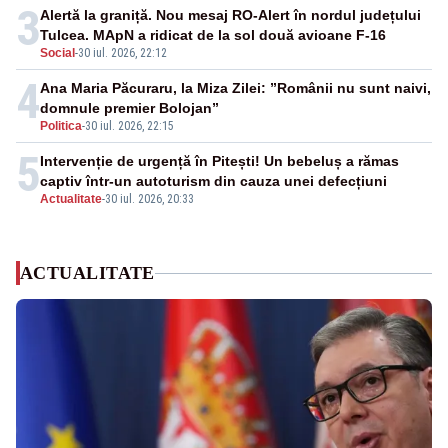
3
Alertă la graniță. Nou mesaj RO-Alert în nordul județului
Tulcea. MApN a ridicat de la sol două avioane F-16
Social
-
30 iul. 2026, 22:12
4
Ana Maria Păcuraru, la Miza Zilei: ”Românii nu sunt naivi,
domnule premier Bolojan”
Politica
-
30 iul. 2026, 22:15
5
Intervenție de urgență în Pitești! Un bebeluș a rămas
captiv într-un autoturism din cauza unei defecțiuni
Actualitate
-
30 iul. 2026, 20:33
ACTUALITATE