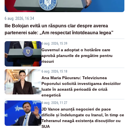
6 aug. 2026, 16:34
Ilie Bolojan evită un răspuns clar despre averea
partenerei sale: „Am respectat întotdeauna legea”
6 aug. 2026, 15:39
Guvernul a adoptat o hotărâre care
aprobă planurile de pregătire pentru
riscuri
6 aug. 2026, 15:18
Ana Maria Păcuraru: Televiziunea
Poporului solicită investigarea deciziilor
luate în această perioadă de criză
enegetică
6 aug. 2026, 11:27
JD Vance anunță negocieri de pace
dificile și îndelungate cu Iranul, în timp ce
Teheranul neagă existența discuțiilor cu
SUA