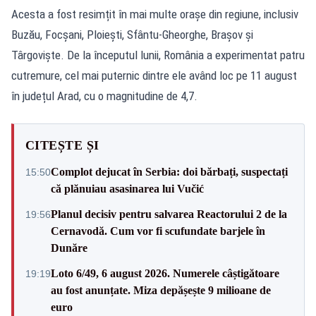
Acesta a fost resimțit în mai multe orașe din regiune, inclusiv
Buzău, Focșani, Ploiești, Sfântu-Gheorghe, Brașov și
Târgoviște. De la începutul lunii, România a experimentat patru
cutremure, cel mai puternic dintre ele având loc pe 11 august
în județul Arad, cu o magnitudine de 4,7.
CITEȘTE ȘI
Complot dejucat în Serbia: doi bărbați, suspectați
15:50
că plănuiau asasinarea lui Vučić
Planul decisiv pentru salvarea Reactorului 2 de la
19:56
Cernavodă. Cum vor fi scufundate barjele în
Dunăre
Loto 6/49, 6 august 2026. Numerele câștigătoare
19:19
au fost anunțate. Miza depășește 9 milioane de
euro