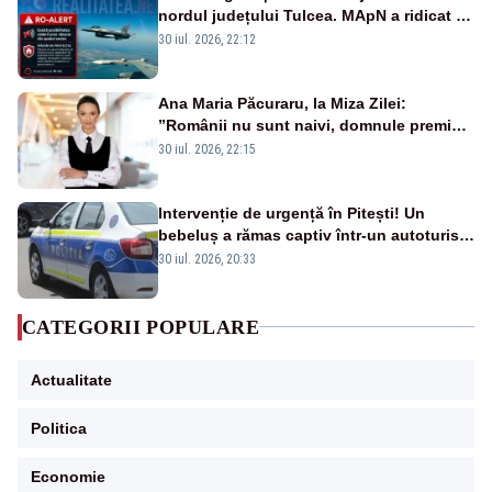
nordul județului Tulcea. MApN a ridicat de
la sol două avioane F-16
30 iul. 2026, 22:12
Ana Maria Păcuraru, la Miza Zilei:
”Românii nu sunt naivi, domnule premier
Bolojan”
30 iul. 2026, 22:15
Intervenție de urgență în Pitești! Un
bebeluș a rămas captiv într-un autoturism
din cauza unei defecțiuni
30 iul. 2026, 20:33
CATEGORII POPULARE
Actualitate
Politica
Economie