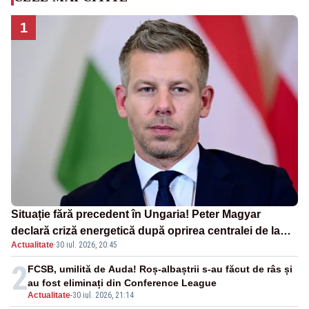
1
Situație fără precedent în Ungaria! Peter Magyar
declară criză energetică după oprirea centralei de la
Actualitate
·
30 iul. 2026, 20:45
Paks
2
FCSB, umilită de Auda! Roș-albaștrii s-au făcut de râs și
au fost eliminați din Conference League
Actualitate
-
30 iul. 2026, 21:14