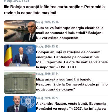
6 aug. 2026, 17:38
Ilie Bolojan anunță ieftinirea carburanților: Petromidia
revine la capacitate maximă
6 aug. 2026, 15:36
Cum se va întrerupe energia electrică la
marii consumatori industriali? Bolojan:
Nu vor exista compensații
6 aug. 2026, 15:33
Bolojan anunță restricțiile de consum
energetic. Centralele pe combustibili
fosili, repornite. La ore de vârf se va apela
la importuri - LIVE TEXT
6 aug. 2026, 15:24
Miza uriașă a scufundării barjelor.
Reactorul 2 de la Cernavodă poate primi o
nouă „gură de oxigen”
6 aug. 2026, 15:23
Alexandru Nazare, veste bună: Economia
României va crește în 2027, iar inflația va