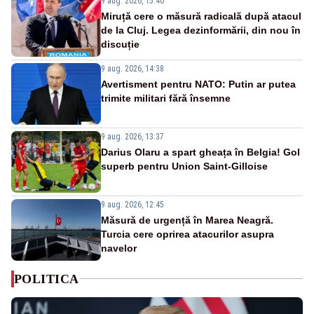
9 aug. 2026, 15:40
Miruță cere o măsură radicală după atacul
de la Cluj. Legea dezinformării, din nou în
discuție
9 aug. 2026, 14:38
Avertisment pentru NATO: Putin ar putea
trimite militari fără însemne
9 aug. 2026, 13:37
Darius Olaru a spart gheața în Belgia! Gol
superb pentru Union Saint-Gilloise
9 aug. 2026, 12:45
Măsură de urgență în Marea Neagră.
Turcia cere oprirea atacurilor asupra
navelor
POLITICA