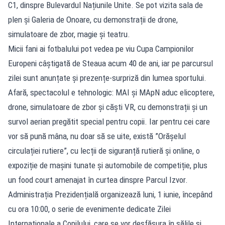
C1, dinspre Bulevardul Națiunile Unite. Se pot vizita sala de
plen și Galeria de Onoare, cu demonstrații de drone,
simulatoare de zbor, magie și teatru.
Micii fani ai fotbalului pot vedea pe viu Cupa Campionilor
Europeni câștigată de Steaua acum 40 de ani, iar pe parcursul
zilei sunt anunțate și prezențe-surpriză din lumea sportului.
Afară, spectacolul e tehnologic: MAI și MApN aduc elicoptere,
drone, simulatoare de zbor și căști VR, cu demonstrații și un
survol aerian pregătit special pentru copii. Iar pentru cei care
vor să pună mâna, nu doar să se uite, există ”Orășelul
circulației rutiere”, cu lecții de siguranță rutieră și online, o
expoziție de mașini tunate și automobile de competiție, plus
un food court amenajat în curtea dinspre Parcul Izvor.
Administrația Prezidențială organizează luni, 1 iunie, începând
cu ora 10:00, o serie de evenimente dedicate Zilei
Internaționale a Copilului, care se vor desfășura în sălile și