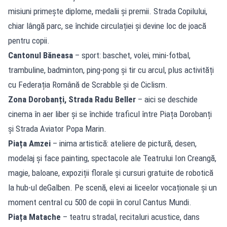
misiuni primește diplome, medalii și premii. Strada Copilului,
chiar lângă parc, se închide circulației și devine loc de joacă
pentru copii.
Cantonul Băneasa
– sport: baschet, volei, mini-fotbal,
trambuline, badminton, ping-pong și tir cu arcul, plus activități
cu Federația Română de Scrabble și de Ciclism.
Zona Dorobanți, Strada Radu Beller
– aici se deschide
cinema în aer liber și se închide traficul între Piața Dorobanți
și Strada Aviator Popa Marin.
Piața Amzei
– inima artistică: ateliere de pictură, desen,
modelaj și face painting, spectacole ale Teatrului Ion Creangă,
magie, baloane, expoziții florale și cursuri gratuite de robotică
la hub-ul deGalben. Pe scenă, elevi ai liceelor vocaționale și un
moment central cu 500 de copii în corul Cantus Mundi.
Piața Matache
– teatru stradal, recitaluri acustice, dans