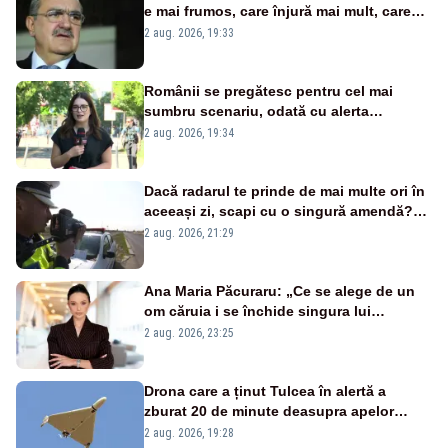
e mai frumos, care înjură mai mult, care
țipă mai tare, ci pe proiecte”
2 aug. 2026, 19:33
Românii se pregătesc pentru cel mai
sumbru scenariu, odată cu alerta
energetică
2 aug. 2026, 19:34
Dacă radarul te prinde de mai multe ori în
aceeași zi, scapi cu o singură amendă?
Ce spune legea
2 aug. 2026, 21:29
Ana Maria Păcuraru: „Ce se alege de un
om căruia i se închide singura lui
portiță?”
2 aug. 2026, 23:25
Drona care a ținut Tulcea în alertă a
zburat 20 de minute deasupra apelor
României. Au fost ridicate două F-16
2 aug. 2026, 19:28