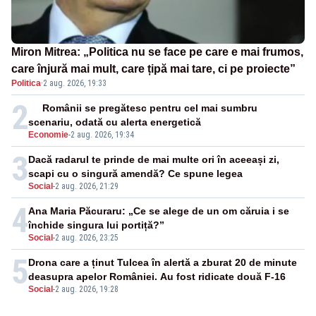
Miron Mitrea: „Politica nu se face pe care e mai frumos,
care înjură mai mult, care țipă mai tare, ci pe proiecte”
Politica
·
2 aug. 2026, 19:33
2
Românii se pregătesc pentru cel mai sumbru
scenariu, odată cu alerta energetică
Economie
-
2 aug. 2026, 19:34
3
Dacă radarul te prinde de mai multe ori în aceeași zi,
scapi cu o singură amendă? Ce spune legea
Social
-
2 aug. 2026, 21:29
4
Ana Maria Păcuraru: „Ce se alege de un om căruia i se
închide singura lui portiță?”
Social
-
2 aug. 2026, 23:25
5
Drona care a ținut Tulcea în alertă a zburat 20 de minute
deasupra apelor României. Au fost ridicate două F-16
Social
-
2 aug. 2026, 19:28