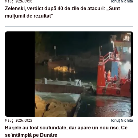
9 aug. 2026, 09:35
Ionuț Nichita
Zelenski, verdict după 40 de zile de atacuri: „Sunt
mulțumit de rezultat”
9 aug. 2026, 08:29
Ionuț Nichita
Barjele au fost scufundate, dar apare un nou risc. Ce
se întâmplă pe Dunăre