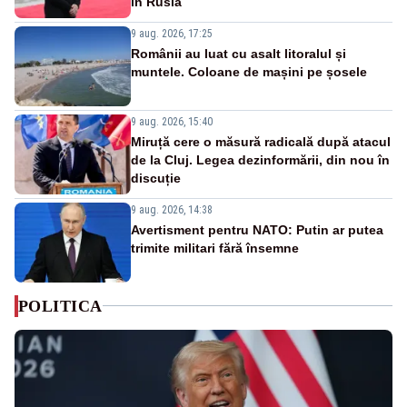
în Rusia
9 aug. 2026, 17:25
Românii au luat cu asalt litoralul și
muntele. Coloane de mașini pe șosele
9 aug. 2026, 15:40
Miruță cere o măsură radicală după atacul
de la Cluj. Legea dezinformării, din nou în
discuție
9 aug. 2026, 14:38
Avertisment pentru NATO: Putin ar putea
trimite militari fără însemne
POLITICA