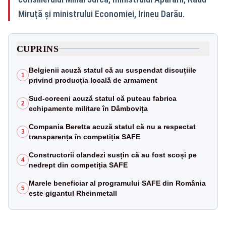
Miruță și ministrului Economiei, Irineu Darău.
CUPRINS
Belgienii acuză statul că au suspendat discuțiile
1
privind producția locală de armament
Sud-coreeni acuză statul că puteau fabrica
2
echipamente militare în Dâmbovița
Compania Beretta acuză statul că nu a respectat
3
transparența în competiția SAFE
Constructorii olandezi susțin că au fost scoși pe
4
nedrept din competiția SAFE
Marele beneficiar al programului SAFE din România
5
este gigantul Rheinmetall