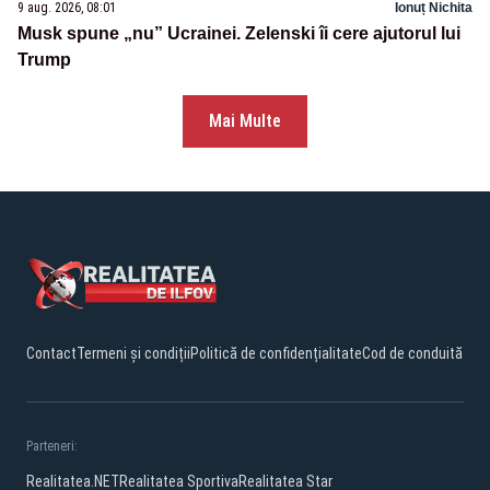
9 aug. 2026, 08:01
Ionuț Nichita
Musk spune „nu” Ucrainei. Zelenski îi cere ajutorul lui
Trump
Mai Multe
Contact
Termeni și condiții
Politică de confidențialitate
Cod de conduită
Parteneri:
Realitatea.NET
Realitatea Sportiva
Realitatea Star