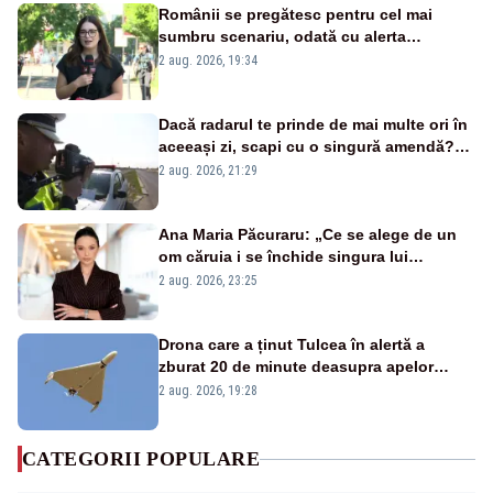
Românii se pregătesc pentru cel mai
sumbru scenariu, odată cu alerta
energetică
2 aug. 2026, 19:34
Dacă radarul te prinde de mai multe ori în
aceeași zi, scapi cu o singură amendă?
Ce spune legea
2 aug. 2026, 21:29
Ana Maria Păcuraru: „Ce se alege de un
om căruia i se închide singura lui
portiță?”
2 aug. 2026, 23:25
Drona care a ținut Tulcea în alertă a
zburat 20 de minute deasupra apelor
României. Au fost ridicate două F-16
2 aug. 2026, 19:28
CATEGORII POPULARE