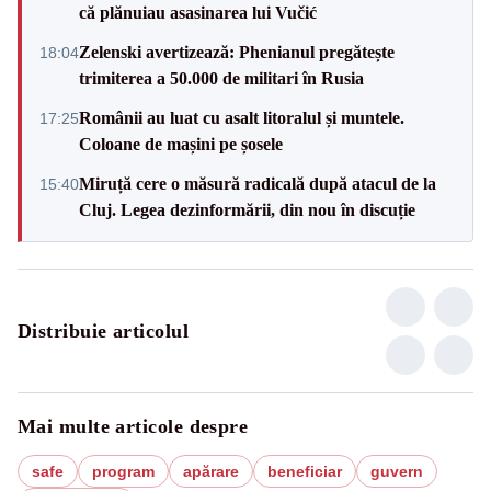
că plănuiau asasinarea lui Vučić
Zelenski avertizează: Phenianul pregătește
18:04
trimiterea a 50.000 de militari în Rusia
Românii au luat cu asalt litoralul și muntele.
17:25
Coloane de mașini pe șosele
Miruță cere o măsură radicală după atacul de la
15:40
Cluj. Legea dezinformării, din nou în discuție
Distribuie articolul
Mai multe articole despre
safe
program
apărare
beneficiar
guvern