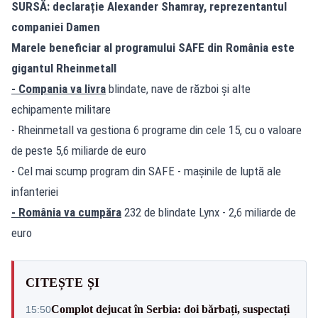
SURSĂ: declarație Alexander Shamray, reprezentantul
companiei Damen
Marele beneficiar al programului SAFE din România este
gigantul Rheinmetall
- Compania va livra
blindate, nave de război și alte
echipamente militare
- Rheinmetall va gestiona 6 programe din cele 15, cu o valoare
de peste 5,6 miliarde de euro
- Cel mai scump program din SAFE - mașinile de luptă ale
infanteriei
- România va cumpăra
232 de blindate Lynx - 2,6 miliarde de
euro
CITEȘTE ȘI
Complot dejucat în Serbia: doi bărbați, suspectați
15:50