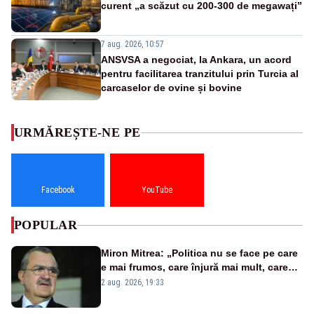
curent „a scăzut cu 200-300 de megawați”
7 aug. 2026, 10:57
ANSVSA a negociat, la Ankara, un acord
pentru facilitarea tranzitului prin Turcia al
carcaselor de ovine și bovine
URMĂREȘTE-NE PE
Facebook
YouTube
POPULAR
Miron Mitrea: „Politica nu se face pe care
e mai frumos, care înjură mai mult, care
țipă mai tare, ci pe proiecte”
2 aug. 2026, 19:33