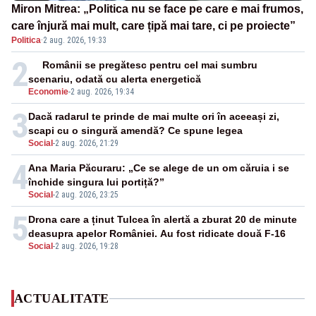
Miron Mitrea: „Politica nu se face pe care e mai frumos,
care înjură mai mult, care țipă mai tare, ci pe proiecte”
Politica
·
2 aug. 2026, 19:33
2
Românii se pregătesc pentru cel mai sumbru
scenariu, odată cu alerta energetică
Economie
-
2 aug. 2026, 19:34
3
Dacă radarul te prinde de mai multe ori în aceeași zi,
scapi cu o singură amendă? Ce spune legea
Social
-
2 aug. 2026, 21:29
4
Ana Maria Păcuraru: „Ce se alege de un om căruia i se
închide singura lui portiță?”
Social
-
2 aug. 2026, 23:25
5
Drona care a ținut Tulcea în alertă a zburat 20 de minute
deasupra apelor României. Au fost ridicate două F-16
Social
-
2 aug. 2026, 19:28
ACTUALITATE