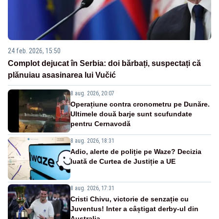
24 feb. 2026, 15:50
Complot dejucat în Serbia: doi bărbați, suspectați că
plănuiau asasinarea lui Vučić
8 aug. 2026, 20:07
Operațiune contra cronometru pe Dunăre.
Ultimele două barje sunt scufundate
pentru Cernavodă
8 aug. 2026, 18:31
Adio, alerte de poliție pe Waze? Decizia
luată de Curtea de Justiție a UE
8 aug. 2026, 17:31
Cristi Chivu, victorie de senzație cu
Juventus! Inter a câștigat derby-ul din
Australia