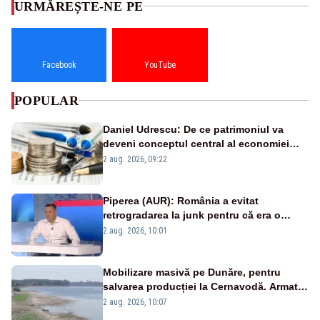
URMĂREȘTE-NE PE
Facebook
YouTube
POPULAR
Daniel Udrescu: De ce patrimoniul va
deveni conceptul central al economiei
viitoare?
2 aug. 2026, 09:22
Piperea (AUR): România a evitat
retrogradarea la junk pentru că era o
catastrofă pentru bănci și fondurile de
2 aug. 2026, 10:01
pensii
Mobilizare masivă pe Dunăre, pentru
salvarea producției la Cernavodă. Armata
va detona o stâncă și va devia apa
2 aug. 2026, 10:07
fluviului - IMAGINI AERIENE