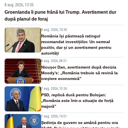
8 aug. 2026, 13:35
Groenlanda îi pune frână lui Trump. Avertisment dur
după planul de foraj
8 aug. 2026, 10:38
România își păstrează ratingul
recomandat investițiilor. Un semnal
pozitiv, dar și un avertisment pentru
autorități
8 aug. 2026, 08:51
Nicușor Dan, avertisment după decizia
Moody’s: „România trebuie să revină la
creștere economică”
7 aug. 2026, 15:26
PSD, replică dură pentru Bolojan:
„România este într-o situație de forță
majoră”
7 aug. 2026, 14:51
Ședința de guvern se amână pentru ora