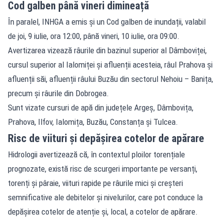
Cod galben până vineri dimineață
În paralel, INHGA a emis și un Cod galben de inundații, valabil
de joi, 9 iulie, ora 12:00, până vineri, 10 iulie, ora 09:00.
Avertizarea vizează râurile din bazinul superior al Dâmboviței,
cursul superior al Ialomiței și afluenții acesteia, râul Prahova și
afluenții săi, afluenții râului Buzău din sectorul Nehoiu – Banița,
precum și râurile din Dobrogea.
Sunt vizate cursuri de apă din județele Argeș, Dâmbovița,
Prahova, Ilfov, Ialomița, Buzău, Constanța și Tulcea.
Risc de viituri și depășirea cotelor de apărare
Hidrologii avertizează că, în contextul ploilor torențiale
prognozate, există risc de scurgeri importante pe versanți,
torenți și pâraie, viituri rapide pe râurile mici și creșteri
semnificative ale debitelor și nivelurilor, care pot conduce la
depășirea cotelor de atenție și, local, a cotelor de apărare.