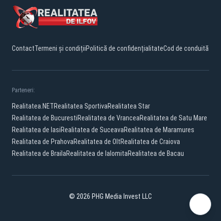
Contact
Termeni și condiții
Politică de confidențialitate
Cod de conduită
Parteneri:
Realitatea.NET
Realitatea Sportiva
Realitatea Star
Realitatea de Bucuresti
Realitatea de Vrancea
Realitatea de Satu Mare
Realitatea de Iasi
Realitatea de Suceava
Realitatea de Maramures
Realitatea de Prahova
Realitatea de Olt
Realitatea de Craiova
Realitatea de Braila
Realitatea de Ialomita
Realitatea de Bacau
© 2026 PHG Media Invest LLC
Facebook
YouTube