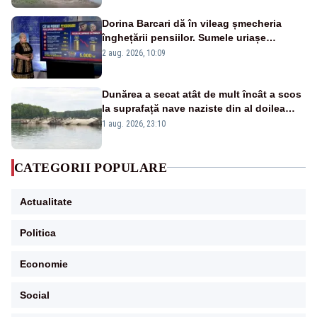
Dorina Barcari dă în vileag șmecheria
înghețării pensiilor. Sumele uriașe
pierdute de fiecare român
2 aug. 2026, 10:09
Dunărea a secat atât de mult încât a scos
la suprafață nave naziste din al doilea
război mondial
1 aug. 2026, 23:10
CATEGORII POPULARE
Actualitate
Politica
Economie
Social