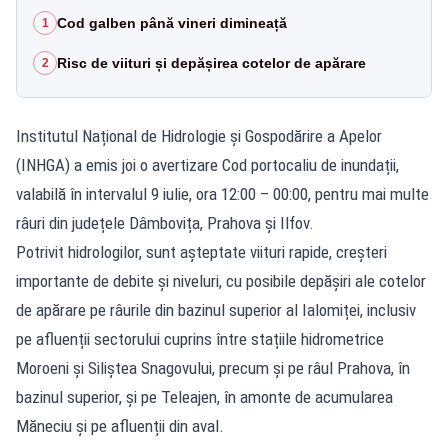
Cod galben până vineri dimineață
1
Risc de viituri și depășirea cotelor de apărare
2
Institutul Național de Hidrologie și Gospodărire a Apelor
(INHGA) a emis joi o avertizare Cod portocaliu de inundații,
valabilă în intervalul 9 iulie, ora 12:00 – 00:00, pentru mai multe
râuri din județele Dâmbovița, Prahova și Ilfov.
Potrivit hidrologilor, sunt așteptate viituri rapide, creșteri
importante de debite și niveluri, cu posibile depășiri ale cotelor
de apărare pe râurile din bazinul superior al Ialomiței, inclusiv
pe afluenții sectorului cuprins între stațiile hidrometrice
Moroeni și Siliștea Snagovului, precum și pe râul Prahova, în
bazinul superior, și pe Teleajen, în amonte de acumularea
Măneciu și pe afluenții din aval.