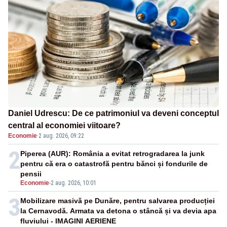
Daniel Udrescu: De ce patrimoniul va deveni conceptul
central al economiei viitoare?
Economie
·
2 aug. 2026, 09:22
2
Piperea (AUR): România a evitat retrogradarea la junk
pentru că era o catastrofă pentru bănci și fondurile de
pensii
Economie
-
2 aug. 2026, 10:01
3
Mobilizare masivă pe Dunăre, pentru salvarea producției
la Cernavodă. Armata va detona o stâncă și va devia apa
fluviului - IMAGINI AERIENE