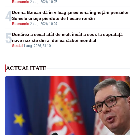
Economie
-
2 aug. 2026, 10:07
4
Dorina Barcari dă în vileag șmecheria înghețării pensiilor.
Sumele uriașe pierdute de fiecare român
Economie
-
2 aug. 2026, 10:09
5
Dunărea a secat atât de mult încât a scos la suprafață
nave naziste din al doilea război mondial
Social
-
1 aug. 2026, 23:10
ACTUALITATE