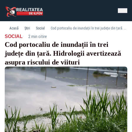
Acasă
Știri
Social
Cod portocaliu de inundații în trei județe din țară. Hidrologii avertizează asupra riscului de viituri
·
SOCIAL
2 min citire
Cod portocaliu de inundații în trei
județe din țară. Hidrologii avertizează
asupra riscului de viituri