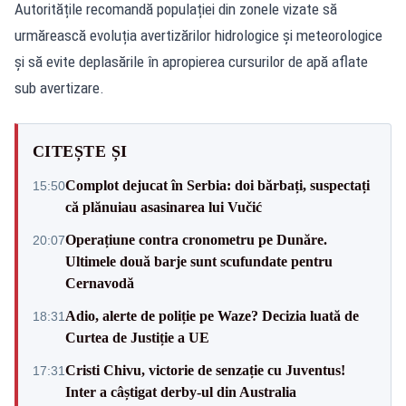
Autoritățile recomandă populației din zonele vizate să
urmărească evoluția avertizărilor hidrologice și meteorologice
și să evite deplasările în apropierea cursurilor de apă aflate
sub avertizare.
CITEȘTE ȘI
Complot dejucat în Serbia: doi bărbați, suspectați
15:50
că plănuiau asasinarea lui Vučić
Operațiune contra cronometru pe Dunăre.
20:07
Ultimele două barje sunt scufundate pentru
Cernavodă
Adio, alerte de poliție pe Waze? Decizia luată de
18:31
Curtea de Justiție a UE
Cristi Chivu, victorie de senzație cu Juventus!
17:31
Inter a câștigat derby-ul din Australia