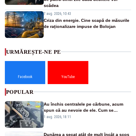
scădea
7 aug. 2026, 10:43
Criza din energie. Cine scapă de măsurile
de raționalizare impuse de Bolojan
URMĂREȘTE-NE PE
Facebook
YouTube
POPULAR
Au închis centralele pe cărbune, acum
spun că au nevoie de ele. Cum se
pasează vina în plină criză energetică
1 aug. 2026, 18:11
Dunărea a secat atât de mult încât a scos