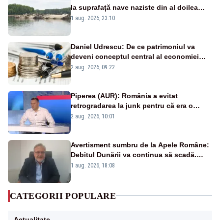
la suprafață nave naziste din al doilea
război mondial
1 aug. 2026, 23:10
Daniel Udrescu: De ce patrimoniul va
deveni conceptul central al economiei
viitoare?
2 aug. 2026, 09:22
Piperea (AUR): România a evitat
retrogradarea la junk pentru că era o
catastrofă pentru bănci și fondurile de
2 aug. 2026, 10:01
pensii
Avertisment sumbru de la Apele Române:
Debitul Dunării va continua să scadă.
Cernavodă s-ar putea închide în 4 zile
1 aug. 2026, 18:08
CATEGORII POPULARE
Actualitate