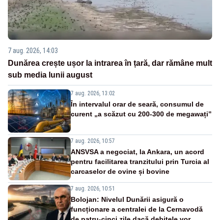
7 aug. 2026, 14:03
Dunărea crește ușor la intrarea în țară, dar rămâne mult
sub media lunii august
7 aug. 2026, 13:02
În intervalul orar de seară, consumul de
curent „a scăzut cu 200-300 de megawați”
7 aug. 2026, 10:57
ANSVSA a negociat, la Ankara, un acord
pentru facilitarea tranzitului prin Turcia al
carcaselor de ovine și bovine
7 aug. 2026, 10:51
Bolojan: Nivelul Dunării asigură o
funcționare a centralei de la Cernavodă
de patru-cinci zile dacă debitele vor