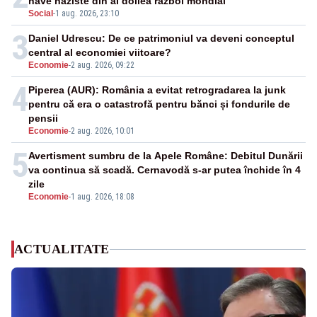
nave naziste din al doilea război mondial
Social
-
1 aug. 2026, 23:10
3
Daniel Udrescu: De ce patrimoniul va deveni conceptul
central al economiei viitoare?
Economie
-
2 aug. 2026, 09:22
4
Piperea (AUR): România a evitat retrogradarea la junk
pentru că era o catastrofă pentru bănci și fondurile de
pensii
Economie
-
2 aug. 2026, 10:01
5
Avertisment sumbru de la Apele Române: Debitul Dunării
va continua să scadă. Cernavodă s-ar putea închide în 4
zile
Economie
-
1 aug. 2026, 18:08
ACTUALITATE