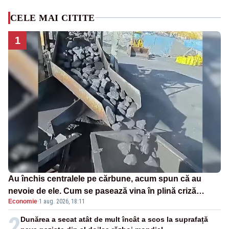
CELE MAI CITITE
1
Au închis centralele pe cărbune, acum spun că au
nevoie de ele. Cum se pasează vina în plină criză
Economie
·
1 aug. 2026, 18:11
energetică
2
Dunărea a secat atât de mult încât a scos la suprafață