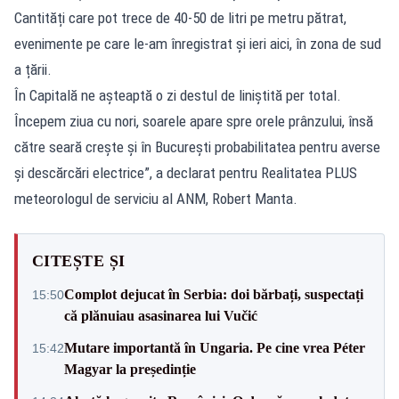
Cantități care pot trece de 40-50 de litri pe metru pătrat,
evenimente pe care le-am înregistrat și ieri aici, în zona de sud
a țării.
În Capitală ne așteaptă o zi destul de liniștită per total.
Începem ziua cu nori, soarele apare spre orele prânzului, însă
către seară crește și în București probabilitatea pentru averse
și descărcări electrice”, a declarat pentru Realitatea PLUS
meteorologul de serviciu al ANM, Robert Manta.
CITEȘTE ȘI
Complot dejucat în Serbia: doi bărbați, suspectați
15:50
că plănuiau asasinarea lui Vučić
Mutare importantă în Ungaria. Pe cine vrea Péter
15:42
Magyar la președinție