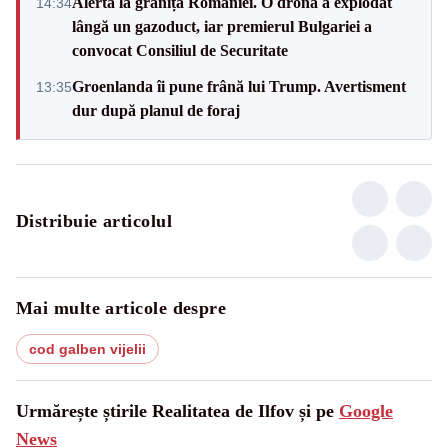
Alertă la granița României. O dronă a explodat
14:34
lângă un gazoduct, iar premierul Bulgariei a
convocat Consiliul de Securitate
Groenlanda îi pune frână lui Trump. Avertisment
13:35
dur după planul de foraj
Distribuie articolul
Mai multe articole despre
cod galben vijelii
Urmărește știrile Realitatea de Ilfov și pe
Google
News