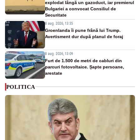
explodat lângă un gazoduct, iar premierul
Bulgariei a convocat Consiliul de
Securitate
8 aug. 2026, 13:35
Groenlanda îi pune frână lui Trump.
Avertisment dur după planul de foraj
8 aug. 2026, 13:09
Furt de 1.500 de metri de cabluri din
parcuri fotovoltaice. Șapte persoane,
arestate
POLITICA