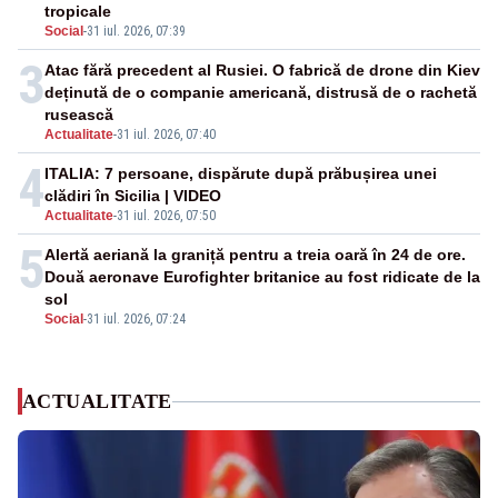
tropicale
Social
-
31 iul. 2026, 07:39
3
Atac fără precedent al Rusiei. O fabrică de drone din Kiev
deținută de o companie americană, distrusă de o rachetă
rusească
Actualitate
-
31 iul. 2026, 07:40
4
ITALIA: 7 persoane, dispărute după prăbușirea unei
clădiri în Sicilia | VIDEO
Actualitate
-
31 iul. 2026, 07:50
5
Alertă aeriană la graniță pentru a treia oară în 24 de ore.
Două aeronave Eurofighter britanice au fost ridicate de la
sol
Social
-
31 iul. 2026, 07:24
ACTUALITATE