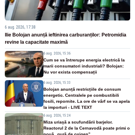
6 aug. 2026, 17:38
Ilie Bolojan anunță ieftinirea carburanților: Petromidia
revine la capacitate maximă
6 aug. 2026, 15:36
Cum se va întrerupe energia electrică la
marii consumatori industriali? Bolojan:
Nu vor exista compensații
6 aug. 2026, 15:33
Bolojan anunță restricțiile de consum
energetic. Centralele pe combustibili
fosili, repornite. La ore de vârf se va apela
la importuri - LIVE TEXT
6 aug. 2026, 15:24
Miza uriașă a scufundării barjelor.
Reactorul 2 de la Cernavodă poate primi o
nouă „gură de oxigen”