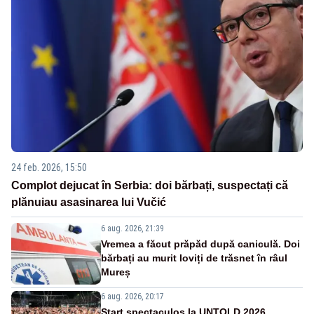
24 feb. 2026, 15:50
Complot dejucat în Serbia: doi bărbați, suspectați că
plănuiau asasinarea lui Vučić
6 aug. 2026, 21:39
Vremea a făcut prăpăd după caniculă. Doi
bărbați au murit loviți de trăsnet în râul
Mureș
6 aug. 2026, 20:17
Start spectaculos la UNTOLD 2026.