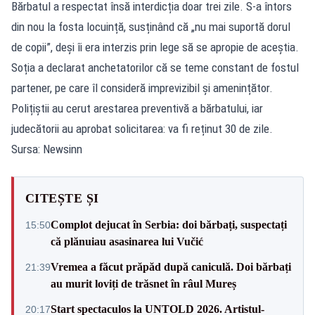
Bărbatul a respectat însă interdicția doar trei zile. S-a întors
din nou la fosta locuință, susținând că „nu mai suportă dorul
de copii”, deși îi era interzis prin lege să se apropie de aceștia.
Soția a declarat anchetatorilor că se teme constant de fostul
partener, pe care îl consideră imprevizibil și amenințător.
Polițiștii au cerut arestarea preventivă a bărbatului, iar
judecătorii au aprobat solicitarea: va fi reținut 30 de zile.
Sursa: Newsinn
CITEȘTE ȘI
Complot dejucat în Serbia: doi bărbați, suspectați
15:50
că plănuiau asasinarea lui Vučić
Vremea a făcut prăpăd după caniculă. Doi bărbați
21:39
au murit loviți de trăsnet în râul Mureș
Start spectaculos la UNTOLD 2026. Artistul-
20:17