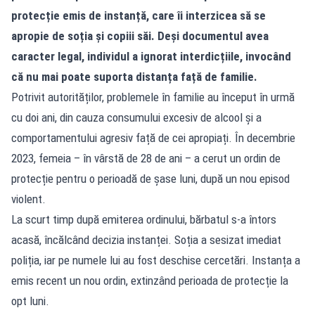
protecție emis de instanță, care îi interzicea să se
apropie de soția și copiii săi. Deși documentul avea
caracter legal, individul a ignorat interdicțiile, invocând
că nu mai poate suporta distanța față de familie.
Potrivit autorităților, problemele în familie au început în urmă
cu doi ani, din cauza consumului excesiv de alcool și a
comportamentului agresiv față de cei apropiați. În decembrie
2023, femeia – în vârstă de 28 de ani – a cerut un ordin de
protecție pentru o perioadă de șase luni, după un nou episod
violent.
La scurt timp după emiterea ordinului, bărbatul s-a întors
acasă, încălcând decizia instanței. Soția a sesizat imediat
poliția, iar pe numele lui au fost deschise cercetări. Instanța a
emis recent un nou ordin, extinzând perioada de protecție la
opt luni.