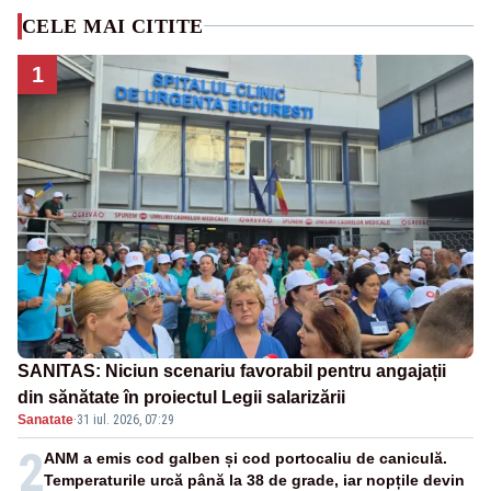
CELE MAI CITITE
1
SANITAS: Niciun scenariu favorabil pentru angajații
din sănătate în proiectul Legii salarizării
Sanatate
·
31 iul. 2026, 07:29
2
ANM a emis cod galben și cod portocaliu de caniculă.
Temperaturile urcă până la 38 de grade, iar nopțile devin