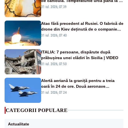
de caniculă. Temperaturile urcă până la 38
de grade, iar nopțile devin tropicale
31 iul. 2026, 07:39
Atac fără precedent al Rusiei. O fabrică de
drone din Kiev deținută de o companie
americană, distrusă de o rachetă
31 iul. 2026, 07:40
rusească
ITALIA: 7 persoane, dispărute după
prăbușirea unei clădiri în Sicilia | VIDEO
31 iul. 2026, 07:50
Alertă aeriană la graniță pentru a treia
oară în 24 de ore. Două aeronave
Eurofighter britanice au fost ridicate de la
31 iul. 2026, 07:24
sol
CATEGORII POPULARE
Actualitate