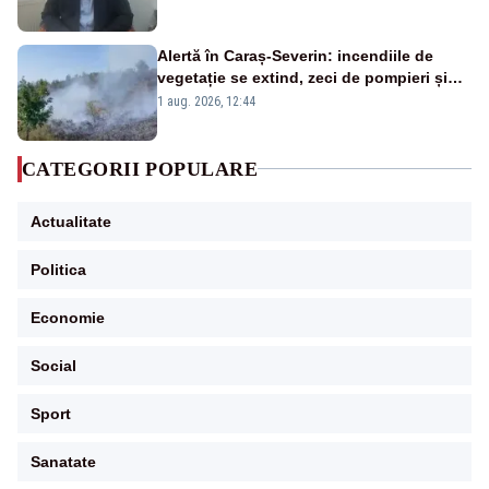
Alertă în Caraș-Severin: incendiile de
vegetație se extind, zeci de pompieri și
silvicultori se luptă cu flăcările - VIDEO
1 aug. 2026, 12:44
CATEGORII POPULARE
Actualitate
Politica
Economie
Social
Sport
Sanatate