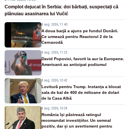
Complot dejucat în Serbia: doi bărbați, suspectați că
plănuiau asasinarea lui Vučić
8 aug. 2026, 11:40
A doua barjă a ajuns pe fundul Dunării.
Ce urmează pentru Reactorul 2 de la
Cernavodă
8 aug. 2026, 11:32
David Popovici, favorit la aur la Europene.
Americanii au anticipat podiumul
8 aug. 2026, 10:42
Lovitură pentru Trump. Instanța a blocat
sala de bal de 400 de milioane de dolari
de la Casa Albă
8 aug. 2026, 10:38
România își păstrează ratingul
recomandat investițiilor. Un semnal
pozitiv, dar și un avertisment pentru