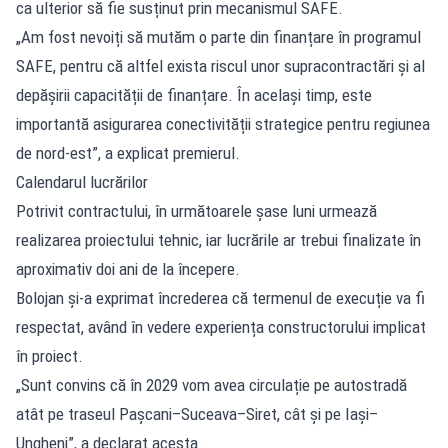
ca ulterior să fie susținut prin mecanismul SAFE.
„Am fost nevoiți să mutăm o parte din finanțare în programul
SAFE, pentru că altfel exista riscul unor supracontractări și al
depășirii capacității de finanțare. În același timp, este
importantă asigurarea conectivității strategice pentru regiunea
de nord-est”, a explicat premierul.
Calendarul lucrărilor
Potrivit contractului, în următoarele șase luni urmează
realizarea proiectului tehnic, iar lucrările ar trebui finalizate în
aproximativ doi ani de la începere.
Bolojan și-a exprimat încrederea că termenul de execuție va fi
respectat, având în vedere experiența constructorului implicat
în proiect.
„Sunt convins că în 2029 vom avea circulație pe autostradă
atât pe traseul Pașcani–Suceava–Siret, cât și pe Iași–
Ungheni”, a declarat acesta.