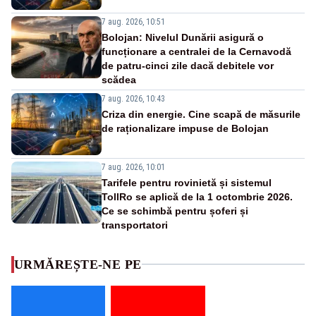
7 aug. 2026, 10:51
Bolojan: Nivelul Dunării asigură o
funcționare a centralei de la Cernavodă
de patru-cinci zile dacă debitele vor
scădea
7 aug. 2026, 10:43
Criza din energie. Cine scapă de măsurile
de raționalizare impuse de Bolojan
7 aug. 2026, 10:01
Tarifele pentru rovinietă și sistemul
TollRo se aplică de la 1 octombrie 2026.
Ce se schimbă pentru șoferi și
transportatori
URMĂREȘTE-NE PE