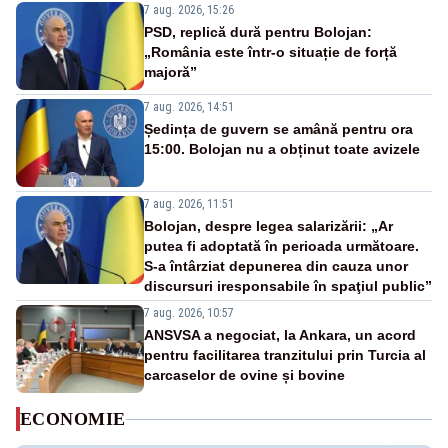
7 aug. 2026, 15:26
PSD, replică dură pentru Bolojan:
„România este într-o situație de forță
majoră”
7 aug. 2026, 14:51
Ședința de guvern se amână pentru ora
15:00. Bolojan nu a obținut toate avizele
7 aug. 2026, 11:51
Bolojan, despre legea salarizării: „Ar
putea fi adoptată în perioada următoare.
S-a întârziat depunerea din cauza unor
discursuri iresponsabile în spaţiul public”
7 aug. 2026, 10:57
ANSVSA a negociat, la Ankara, un acord
pentru facilitarea tranzitului prin Turcia al
carcaselor de ovine și bovine
ECONOMIE