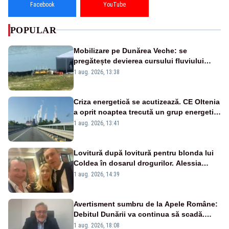
Facebook
YouTube
POPULAR
Mobilizare pe Dunărea Veche: se
pregătește devierea cursului fluviului
către Cernavodă – VIDEO
1 aug. 2026, 13:38
Criza energetică se acutizează. CE Oltenia
a oprit noaptea trecută un grup energetic
de la Rovinari
1 aug. 2026, 13:41
Lovitură după lovitură pentru blonda lui
Coldea în dosarul drogurilor. Alessia
Păcuraru explică decizia magistraților
1 aug. 2026, 14:39
Avertisment sumbru de la Apele Române:
Debitul Dunării va continua să scadă.
Cernavodă s-ar putea închide în 4 zile
1 aug. 2026, 18:08