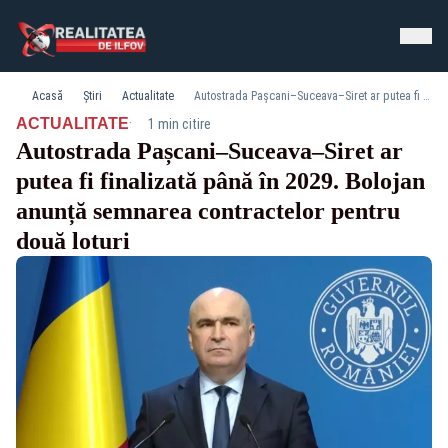
Acasă
Știri
Actualitate
Autostrada Pașcani–Suceava–Siret ar putea fi finalizată până în 2029. Bolojan anunță semnarea contractelor pentru două loturi
·
ACTUALITATE
1 min citire
Autostrada Pașcani–Suceava–Siret ar
putea fi finalizată până în 2029. Bolojan
anunță semnarea contractelor pentru
două loturi