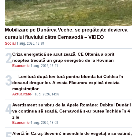
Mobilizare pe Dunărea Veche: se pregătește devierea
cursului fluviului către Cernavodă – VIDEO
Social
·
1 aug. 2026, 13:38
2
Criza energetică se acutizează. CE Oltenia a oprit
noaptea trecută un grup energetic de la Rovinari
Economie
-
1 aug. 2026, 13:41
3
Lovitură după lovitură pentru blonda lui Coldea în
dosarul drogurilor. Alessia Păcuraru explică decizia
magistraților
Actualitate
-
1 aug. 2026, 14:39
4
Avertisment sumbru de la Apele Române: Debitul Dunării
va continua să scadă. Cernavodă s-ar putea închide în 4
zile
Economie
-
1 aug. 2026, 18:08
Alertă în Caraș-Severin: incendiile de vegetație se extind,