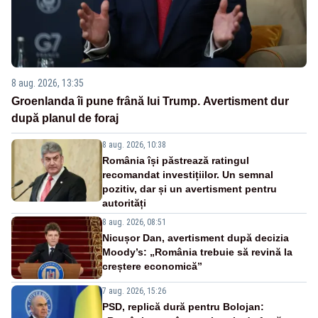
8 aug. 2026, 13:35
Groenlanda îi pune frână lui Trump. Avertisment dur
după planul de foraj
8 aug. 2026, 10:38
România își păstrează ratingul
recomandat investițiilor. Un semnal
pozitiv, dar și un avertisment pentru
autorități
8 aug. 2026, 08:51
Nicușor Dan, avertisment după decizia
Moody’s: „România trebuie să revină la
creștere economică”
7 aug. 2026, 15:26
PSD, replică dură pentru Bolojan: