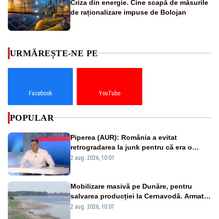
Criza din energie. Cine scapă de măsurile
de raționalizare impuse de Bolojan
URMĂREȘTE-NE PE
Facebook
YouTube
POPULAR
Piperea (AUR): România a evitat
retrogradarea la junk pentru că era o
catastrofă pentru bănci și fondurile de
2 aug. 2026, 10:01
pensii
Mobilizare masivă pe Dunăre, pentru
salvarea producției la Cernavodă. Armata
va detona o stâncă și va devia apa
2 aug. 2026, 10:07
fluviului - IMAGINI AERIENE