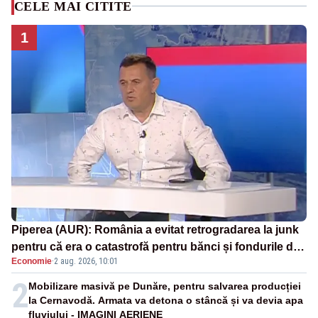
CELE MAI CITITE
1
Piperea (AUR): România a evitat retrogradarea la junk
pentru că era o catastrofă pentru bănci și fondurile de
Economie
·
2 aug. 2026, 10:01
pensii
2
Mobilizare masivă pe Dunăre, pentru salvarea producției
la Cernavodă. Armata va detona o stâncă și va devia apa
fluviului - IMAGINI AERIENE