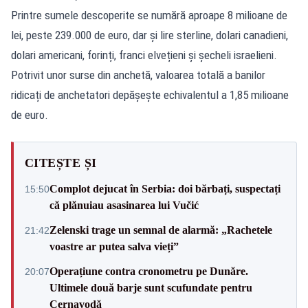
Printre sumele descoperite se numără aproape 8 milioane de
lei, peste 239.000 de euro, dar și lire sterline, dolari canadieni,
dolari americani, forinți, franci elvețieni și șecheli israelieni.
Potrivit unor surse din anchetă, valoarea totală a banilor
ridicați de anchetatori depășește echivalentul a 1,85 milioane
de euro.
CITEȘTE ȘI
Complot dejucat în Serbia: doi bărbați, suspectați
15:50
că plănuiau asasinarea lui Vučić
Zelenski trage un semnal de alarmă: „Rachetele
21:42
voastre ar putea salva vieți”
Operațiune contra cronometru pe Dunăre.
20:07
Ultimele două barje sunt scufundate pentru
Cernavodă