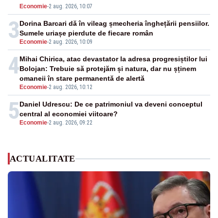
Economie
-
2 aug. 2026, 10:07
3
Dorina Barcari dă în vileag șmecheria înghețării pensiilor.
Sumele uriașe pierdute de fiecare român
Economie
-
2 aug. 2026, 10:09
4
Mihai Chirica, atac devastator la adresa progresiștilor lui
Bolojan: Trebuie să protejăm și natura, dar nu șținem
omaneii în stare permanentă de alertă
Economie
-
2 aug. 2026, 10:12
5
Daniel Udrescu: De ce patrimoniul va deveni conceptul
central al economiei viitoare?
Economie
-
2 aug. 2026, 09:22
ACTUALITATE