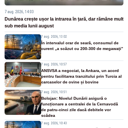
7 aug. 2026, 14:03
Dunărea crește ușor la intrarea în țară, dar rămâne mult
sub media lunii august
7 aug. 2026, 13:02
În intervalul orar de seară, consumul de
curent „a scăzut cu 200-300 de megawați”
7 aug. 2026, 10:57
ANSVSA a negociat, la Ankara, un acord
pentru facilitarea tranzitului prin Turcia al
carcaselor de ovine și bovine
7 aug. 2026, 10:51
Bolojan: Nivelul Dunării asigură o
funcționare a centralei de la Cernavodă
de patru-cinci zile dacă debitele vor
scădea
7 aug. 2026, 10:43