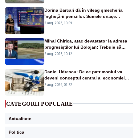
Dorina Barcari dă în vileag șmecheria
înghețării pensiilor. Sumele uriașe
pierdute de fiecare român
2 aug. 2026, 10:09
Mihai Chirica, atac devastator la adresa
progresiștilor lui Bolojan: Trebuie să
protejăm și natura, dar nu șținem omaneii
2 aug. 2026, 10:12
în stare permanentă de alertă
Daniel Udrescu: De ce patrimoniul va
deveni conceptul central al economiei
viitoare?
2 aug. 2026, 09:22
CATEGORII POPULARE
Actualitate
Politica