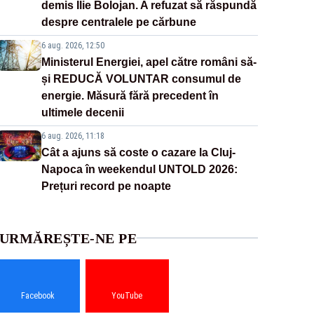
demis Ilie Bolojan. A refuzat să răspundă
despre centralele pe cărbune
6 aug. 2026, 12:50
Ministerul Energiei, apel către români să-
și REDUCĂ VOLUNTAR consumul de
energie. Măsură fără precedent în
ultimele decenii
6 aug. 2026, 11:18
Cât a ajuns să coste o cazare la Cluj-
Napoca în weekendul UNTOLD 2026:
Prețuri record pe noapte
URMĂREȘTE-NE PE
Facebook
YouTube