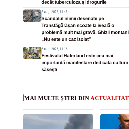
decât tuberculoza și drogurile
6 aug. 2026, 13:48
Scandalul inimii desenate pe
Transfăgărășan scoate la iveală o
problemă mult mai gravă. Ghizii montani
„Nu este un caz izolat”
6 aug. 2026, 13:16
Festivalul Haferland este cea mai
importantă manifestare dedicată culturii
săsești
MAI MULTE ȘTIRI DIN
ACTUALITAT