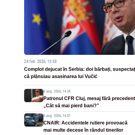
24 feb. 2026, 15:50
Complot dejucat în Serbia: doi bărbați, suspectaț
că plănuiau asasinarea lui Vučić
6 aug. 2026, 14:38
Patronul CFR Cluj, mesaj fără precedent
„Cât să mai pierd bani?”
6 aug. 2026, 14:07
CNAIR: Accidentele rutiere provoacă
mai multe decese în rândul tinerilor