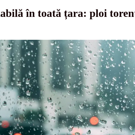
ilă în toată țara: ploi torenț