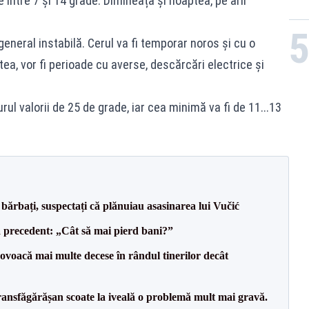
e între 7 și 14 grade. Dimineața și noaptea, pe arii
 general instabilă. Cerul va fi temporar noros și cu o
ea, vor fi perioade cu averse, descărcări electrice și
ul valorii de 25 de grade, iar cea minimă va fi de 11...13
bărbați, suspectați că plănuiau asasinarea lui Vučić
 precedent: „Cât să mai pierd bani?”
voacă mai multe decese în rândul tinerilor decât
ransfăgărășan scoate la iveală o problemă mult mai gravă.