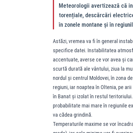
Meteorologii avertizează că i
torențiale, descărcări electrice
în zonele montane și în regiuni
Astăzi, vremea va fi în general insta
specifice datei. Instabilitatea atmos
accentuate, averse ce vor avea și cara
scurtă durată ale vântului, ziua la mu
nordul și centrul Moldovei, în zona d
regiuni, iar noaptea în Oltenia, pe arii
în Banat și izolat în restul teritoriulu
probabilitate mai mare în regiunile e
va cădea grindină.
Temperaturile maxime se vor încadra î