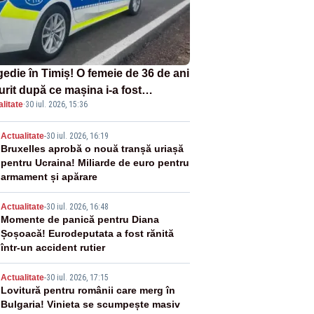
gedie în Timiș! O femeie de 36 de ani
urit după ce mașina i-a fost
litate
·
30 iul. 2026, 15:36
lberată de tren
2
Actualitate
-
30 iul. 2026, 16:19
Bruxelles aprobă o nouă tranșă uriașă
pentru Ucraina! Miliarde de euro pentru
armament și apărare
3
Actualitate
-
30 iul. 2026, 16:48
Momente de panică pentru Diana
Șoșoacă! Eurodeputata a fost rănită
într-un accident rutier
4
Actualitate
-
30 iul. 2026, 17:15
Lovitură pentru românii care merg în
Bulgaria! Vinieta se scumpește masiv