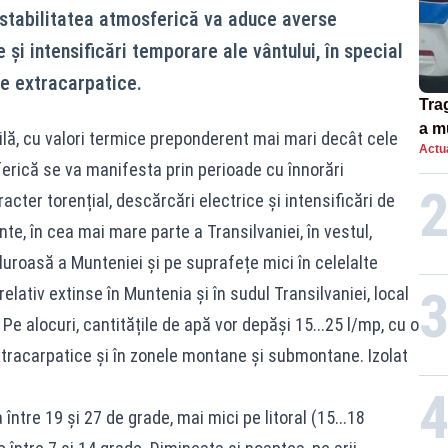
nstabilitatea atmosferică va aduce averse
 și intensificări temporare ale vântului, în special
le extracarpatice.
Tra
a m
bilă, cu valori termice preponderent mai mari decât cele
Actua
spu
ferică se va manifesta prin perioade cu înnorări
cter torențial, descărcări electrice și intensificări de
nte, în cea mai mare parte a Transilvaniei, în vestul,
eluroasă a Munteniei și pe suprafețe mici în celelalte
 relativ extinse în Muntenia și în sudul Transilvaniei, local
i. Pe alocuri, cantitățile de apă vor depăși 15...25 l/mp, cu o
xtracarpatice și în zonele montane și submontane. Izolat
ntre 19 și 27 de grade, mai mici pe litoral (15...18