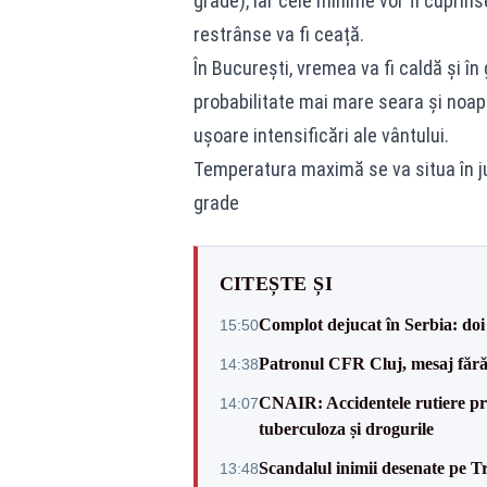
grade), iar cele minime vor fi cuprins
restrânse va fi ceață.
În București, vremea va fi caldă și în
probabilitate mai mare seara și noapt
ușoare intensificări ale vântului.
Temperatura maximă se va situa în jur
grade
CITEȘTE ȘI
Complot dejucat în Serbia: doi 
15:50
Patronul CFR Cluj, mesaj fără
14:38
CNAIR: Accidentele rutiere pro
14:07
tuberculoza și drogurile
Scandalul inimii desenate pe T
13:48