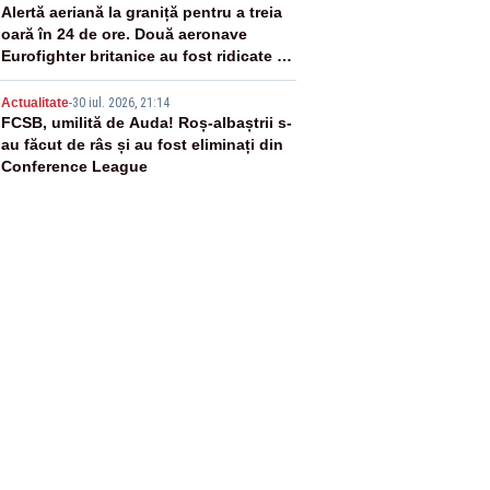
4
Alertă aeriană la graniță pentru a treia
oară în 24 de ore. Două aeronave
Eurofighter britanice au fost ridicate de
la sol
5
Actualitate
-
30 iul. 2026, 21:14
FCSB, umilită de Auda! Roș-albaștrii s-
au făcut de râs și au fost eliminați din
Conference League