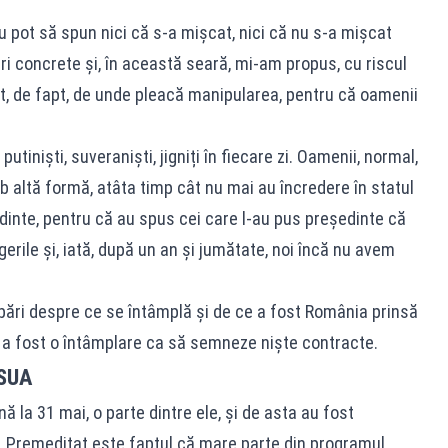
u pot să spun nici că s-a mișcat, nici că nu s-a mișcat
i concrete și, în această seară, mi-am propus, cu riscul
răt, de fapt, de unde pleacă manipularea, pentru că oamenii
putiniști, suveraniști, jigniți în fiecare zi. Oamenii, normal,
b altă formă, atâta timp cât nu mai au încredere în statul
dinte, pentru că au spus cei care l-au pus președinte că
gerile și, iată, după un an și jumătate, noi încă nu avem
bări despre ce se întâmplă și de ce a fost România prinsă
u a fost o întâmplare ca să semneze niște contracte.
 SUA
 la 31 mai, o parte dintre ele, și de asta au fost
 Premeditat este faptul că mare parte din programul