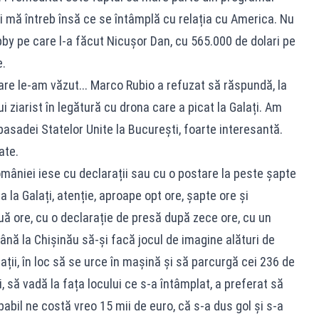
i mă întreb însă ce se întâmplă cu relația cu America. Nu
by pe care l-a făcut Nicușor Dan, cu 565.000 de dolari pe
e.
are le-am văzut... Marco Rubio a refuzat să răspundă, la
i ziarist în legătură cu drona care a picat la Galați. Am
asadei Statelor Unite la București, foarte interesantă.
ate.
omâniei iese cu declarații sau cu o postare la peste șapte
la Galați, atenție, aproape opt ore, șapte ore și
ă ore, cu o declarație de presă după zece ore, cu un
nă la Chișinău să-și facă jocul de imagine alături de
ații, în loc să se urce în mașină și să parcurgă cei 236 de
i, să vadă la fața locului ce s-a întâmplat, a preferat să
bil ne costă vreo 15 mii de euro, că s-a dus gol și s-a