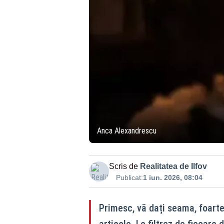
Anca Alexandrescu
Scris de
Realitatea de Ilfov
Publicat:
1 iun. 2026, 08:04
Primesc, vă dați seama, foarte m
articole. Le filtrez de fiecare 