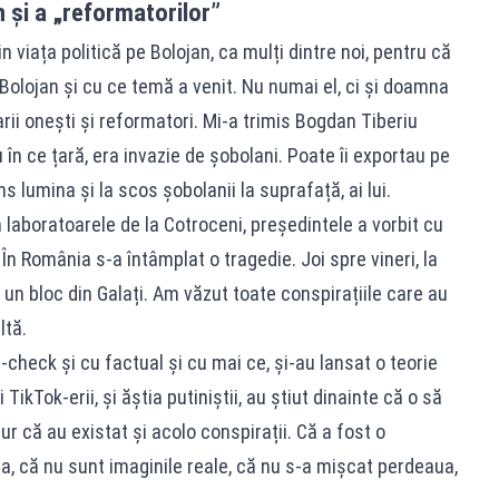
an și a „reformatorilor”
n viața politică pe Bolojan, ca mulți dintre noi, pentru că
Bolojan și cu ce temă a venit. Nu numai el, ci și doamna
arii onești și reformatori. Mi-a trimis Bogdan Tiberiu
 în ce țară, era invazie de șobolani. Poate îi exportau pe
s lumina și la scos șobolanii la suprafață, ai lui.
 laboratoarele de la Cotroceni, președintele a vorbit cu
. În România s-a întâmplat o tragedie. Joi spre vineri, la
un bloc din Galați. Am văzut toate conspirațiile care au
ltă.
t-check și cu factual și cu mai ce, și-au lansat o teorie
TikTok-erii, și ăștia putiniștii, au știut dinainte că o să
r că au existat și acolo conspirații. Că a fost o
a, că nu sunt imaginile reale, că nu s-a mișcat perdeaua,