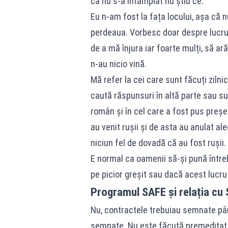
că nu s-a întâmplat nu știu ce.
Eu n-am fost la fața locului, așa că n
perdeaua. Vorbesc doar despre lucrur
de a mă înjura iar foarte mulți, să a
n-au nicio vină.
Mă refer la cei care sunt făcuți zilnic 
caută răspunsuri în altă parte sau su
român și în cel care a fost pus preșe
au venit rușii și de asta au anulat ale
niciun fel de dovadă că au fost rușii.
E normal ca oamenii să-și pună între
pe picior greșit sau dacă acest lucr
Programul SAFE și relația cu
Nu, contractele trebuiau semnate până
semnate. Nu este făcută premeditat.