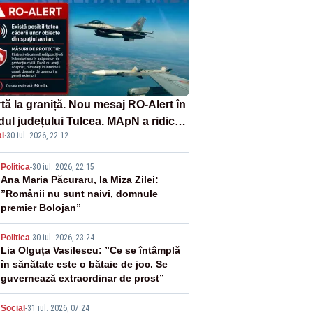
tă la graniță. Nou mesaj RO-Alert în
dul județului Tulcea. MApN a ridicat
l
·
30 iul. 2026, 22:12
la sol două avioane F-16
2
Politica
-
30 iul. 2026, 22:15
Ana Maria Păcuraru, la Miza Zilei:
”Românii nu sunt naivi, domnule
premier Bolojan”
3
Politica
-
30 iul. 2026, 23:24
Lia Olguța Vasilescu: ”Ce se întâmplă
în sănătate este o bătaie de joc. Se
guvernează extraordinar de prost”
Social
-
31 iul. 2026, 07:24