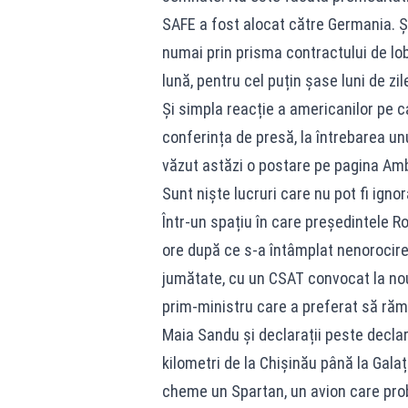
SAFE a fost alocat către Germania. Ș
numai prin prisma contractului de lob
lună, pentru cel puțin șase luni de zil
Și simpla reacție a americanilor pe c
conferința de presă, la întrebarea unu
văzut astăzi o postare pe pagina Amb
Sunt niște lucruri care nu pot fi ignor
Într-un spațiu în care președintele R
ore după ce s-a întâmplat nenorocirea 
jumătate, cu un CSAT convocat la nou
prim-ministru care a preferat să rămâ
Maia Sandu și declarații peste declar
kilometri de la Chișinău până la Galaț
cheme un Spartan, un avion care proba