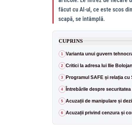
făcut cu AI-ul, ce este scos di
scapă, se întâmplă.
CUPRINS
Varianta unui guvern tehnocr
1
Critici la adresa lui Ilie Boloja
2
Programul SAFE și relația cu
3
Întrebările despre securitate
4
Acuzații de manipulare și dez
5
Acuzații privind cenzura și con
6