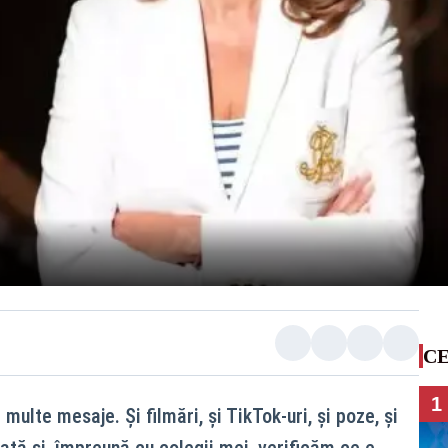
CE
1
ulte mesaje. Și filmări, și TikTok-uri, și poze, și
dată și, împreună cu colegii mei, verificăm ce e