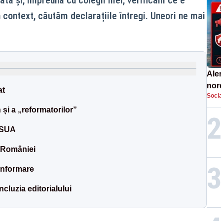
n context, căutăm declarațiile întregi. Uneori ne mai
Aler
nor
at
Socia
de 
n și a „reformatorilor”
 SUA
a României
informare
cluzia editorialului