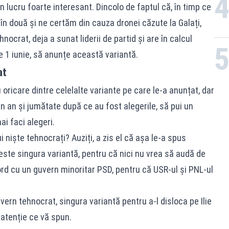
n lucru foarte interesant. Dincolo de faptul că, în timp ce
 în două și ne certăm din cauza dronei căzute la Galați,
crat, deja a sunat liderii de partid și are în calcul
e 1 iunie, să anunțe această variantă.
at
oricare dintre celelalte variante pe care le-a anunțat, dar
n an și jumătate după ce au fost alegerile, să pui un
i faci alegeri.
 niște tehnocrați? Auziți, a zis el că așa le-a spus
, este singura variantă, pentru că nici nu vrea să audă de
rd cu un guvern minoritar PSD, pentru că USR-ul și PNL-ul
vern tehnocrat, singura variantă pentru a-l disloca pe Ilie
 atenție ce vă spun.