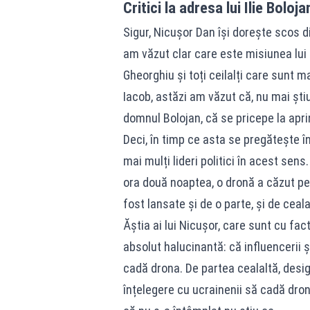
Critici la adresa lui Ilie Boloj
Sigur, Nicușor Dan își dorește scos di
am văzut clar care este misiunea lui 
Gheorghiu și toți ceilalți care sunt m
Iacob, astăzi am văzut că, nu mai știu
domnul Bolojan, că se pricepe la aprin
Deci, în timp ce asta se pregătește în
mai mulți lideri politici în acest sens
ora două noaptea, o dronă a căzut pe 
fost lansate și de o parte, și de ceala
Ăștia ai lui Nicușor, care sunt cu fac
absolut halucinantă: că influencerii și 
cadă drona. De partea cealaltă, desigu
înțelegere cu ucrainenii să cadă dron