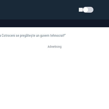
Schimba tema
la Cotroceni se pregătește un guvern tehnocrat!”
Advertising