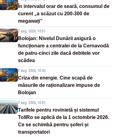
În intervalul orar de seară, consumul de
curent „a scăzut cu 200-300 de
megawați”
7 aug. 2026, 10:51
Bolojan: Nivelul Dunării asigură o
funcționare a centralei de la Cernavodă
de patru-cinci zile dacă debitele vor
scădea
7 aug. 2026, 10:43
Criza din energie. Cine scapă de
măsurile de raționalizare impuse de
Bolojan
7 aug. 2026, 10:01
Tarifele pentru rovinietă și sistemul
TollRo se aplică de la 1 octombrie 2026.
Ce se schimbă pentru șoferi și
transportatori