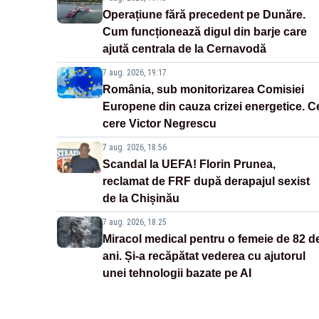
Operațiune fără precedent pe Dunăre.
Cum funcționează digul din barje care
ajută centrala de la Cernavodă
7 aug. 2026, 19:17
România, sub monitorizarea Comisiei
Europene din cauza crizei energetice. C
cere Victor Negrescu
7 aug. 2026, 18:56
Scandal la UEFA! Florin Prunea,
reclamat de FRF după derapajul sexist
de la Chișinău
7 aug. 2026, 18:25
Miracol medical pentru o femeie de 82 d
ani. Și-a recăpătat vederea cu ajutorul
unei tehnologii bazate pe AI