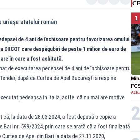
CE
1
 uriaşe statului român
edepsei de 4 ani de închisoare pentru favorizarea omului
 a DIICOT cere despăgubiri de peste 1 milion de euro de
are în care a fost achitată.
căpat de executarea pedepsei de 4 ani de închisoare pentru
 Tender, după ce Curtea de Apel București a respins
Mih
FCS
Actua
în 
 executat pedeapsa în Italia, astfel că nu mai are motive
 că, la data de 28.03.2024, a fost depusă o copie a
 Bari nr. 599/2024, prin care se arată că a fost finalizată
urtea de Apel din Bari la data de 27.11.2020,