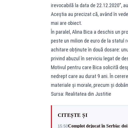
irevocabilă la data de 22.12.2020”, au
Aceștia au precizat că, având în ved
mai are obiect.
În paralel, Alina Bica a deschis un pr
peste un milion de euro de la statul 
achitare obținute în două dosare: unu
privind abuzul în serviciu legat de de
Motivul pentru care Bica solicită de
nedrept care au durat 9 ani. În cererea
materiale și morale, precum și dobânz
Sursa: Realitatea din Justitie
CITEȘTE ȘI
Complot dejucat în Serbia: doi 
15:50