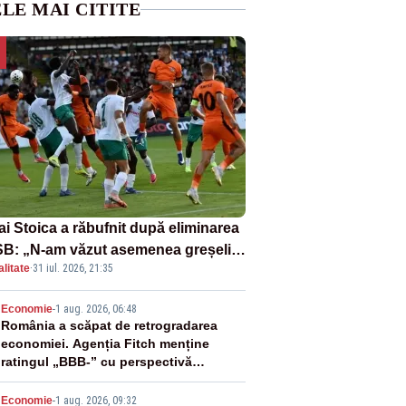
LE MAI CITITE
ai Stoica a răbufnit după eliminarea
B: „N-am văzut asemenea greșeli
litate
·
31 iul. 2026, 21:35
190 de meciuri europene”
2
Economie
-
1 aug. 2026, 06:48
România a scăpat de retrogradarea
economiei. Agenția Fitch menține
ratingul „BBB-” cu perspectivă
negativă
Economie
-
1 aug. 2026, 09:32