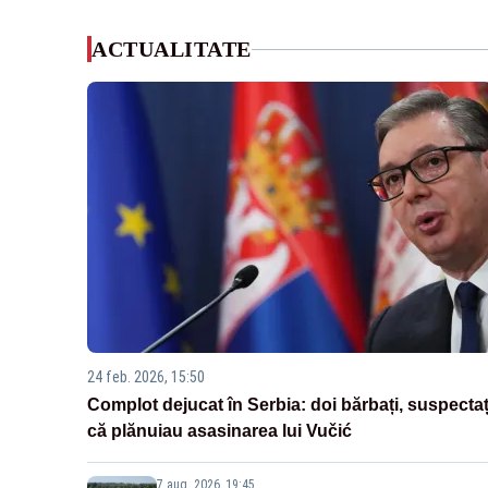
ACTUALITATE
24 feb. 2026, 15:50
Complot dejucat în Serbia: doi bărbați, suspectaț
că plănuiau asasinarea lui Vučić
7 aug. 2026, 19:45