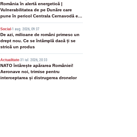
3
România în alertă energetică |
Vulnerabilitatea de pe Dunăre care
pune în pericol Centrala Cernavodă era
cunoscută de pe vremea lui Ceaușescu
4
Social
-
1 aug. 2026, 09:37
De azi, milioane de români primesc un
drept nou. Ce se întâmplă dacă ți se
strică un produs
5
Actualitate
-
31 iul. 2026, 20:33
NATO întărește apărarea României!
Aeronave noi, trimise pentru
interceptarea și distrugerea dronelor