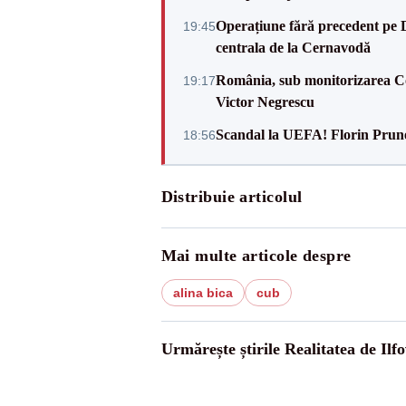
Operațiune fără precedent pe 
19:45
centrala de la Cernavodă
România, sub monitorizarea Com
19:17
Victor Negrescu
Scandal la UEFA! Florin Prune
18:56
Distribuie articolul
Mai multe articole despre
alina bica
cub
Urmărește știrile Realitatea de Ilfo