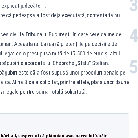
 explicat judecătorii.
ere că pedeapsa a fost deja executată, contestația nu
oces civil la Tribunalul București, în care cere daune de
român. Aceasta își bazează pretențiile pe deciziile de
l legat de o presupusă mită de 17.500 de euro și altul
spăgubirile acordate lui Gheorghe „Stelu” Stelian.
spăgubiri este că a fost supusă unor proceduri penale pe
 sa, Alina Bica a solicitat, printre altele, plata unor daune
i legale pentru suma totală solicitată.
bărbați, suspectați că plănuiau asasinarea lui Vučić