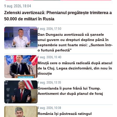
9 aug. 2026, 18:04
Zelenski avertizează: Phenianul pregătește trimiterea a
50.000 de militari în Rusia
9 aug. 2026, 17:50
Dan Dungaciu avertizează că șansele
unui guvern cu drepturi depline până în
septembrie sunt foarte mici: „Suntem într-
o furtună perfectă”
9 aug. 2026, 15:40
Miruță cere o măsură radicală după atacul
de la Cluj. Legea dezinformării, din nou în
discuție
8 aug. 2026, 13:35
Groenlanda îi pune frână lui Trump.
Avertisment dur după planul de foraj
8 aug. 2026, 10:38
România își păstrează ratingul