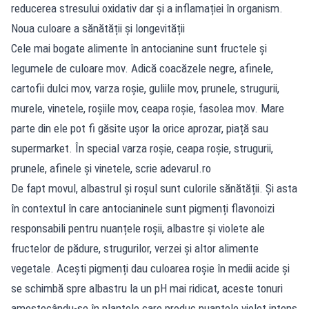
reducerea stresului oxidativ dar și a inflamației în organism.
Noua culoare a sănătății și longevității
Cele mai bogate alimente în antocianine sunt fructele și
legumele de culoare mov. Adică coacăzele negre, afinele,
cartofii dulci mov, varza roșie, guliile mov, prunele, strugurii,
murele, vinetele, roșiile mov, ceapa roșie, fasolea mov. Mare
parte din ele pot fi găsite ușor la orice aprozar, piață sau
supermarket. În special varza roșie, ceapa roșie, strugurii,
prunele, afinele și vinetele, scrie adevarul.ro
De fapt movul, albastrul și roșul sunt culorile sănătății. Și asta
în contextul în care antocianinele sunt pigmenți flavonoizi
responsabili pentru nuanțele roșii, albastre și violete ale
fructelor de pădure, strugurilor, verzei și altor alimente
vegetale. Acești pigmenți dau culoarea roșie în medii acide și
se schimbă spre albastru la un pH mai ridicat, aceste tonuri
amestecându-se în plantele care produc nuanțele violet intens