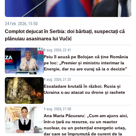
24 feb. 2026, 15:50
Complot dejucat în Serbia: doi bărbați, suspectați că
plănuiau asasinarea lui Vučić
9 aug. 2026, 22:41
Peiu îl acuză pe Bolojan că ține România
pe loc: „Premier și ministru interimar la
Energie, dar nu are curaj să ia o decizie”
9 aug. 2026, 21:25
Escaladare brutală în război. Rusia și
Ucraina s-au atacat cu drone și rachete
9 aug. 2026, 21:00
Ana Maria Păcuraru: „Cum am ajuns aici,
într-o țară cu resurse, cu un reactor
nuclear, cu un potențial energetic uriaș,
dar care se împrumută de curent de la