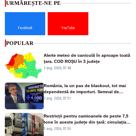
URMĂREȘTE-NE PE
Facebook
YouTube
POPULAR
Alerte meteo de caniculă în aproape toată
țara. COD ROȘU în 3 județe
3 aug. 2026, 07:48
România, la un pas de blackout, tot mai
dependentă de importuri. Semnal de
alarmă tras de un expert în energie
3 aug. 2026, 07:51
Restricții pentru camioanele de peste 7,5
tone în aceste județe din țară: circulația
este interzisă luni, între orele 12:00 și
3 aug. 2026, 07:55
20:00