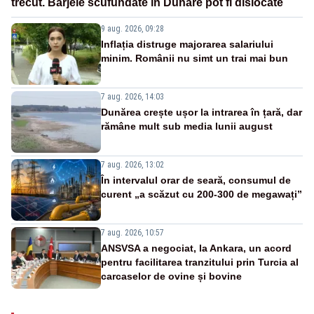
trecut. Barjele scufundate în Dunăre pot fi dislocate
9 aug. 2026, 09:28
Inflația distruge majorarea salariului
minim. Românii nu simt un trai mai bun
7 aug. 2026, 14:03
Dunărea crește ușor la intrarea în țară, dar
rămâne mult sub media lunii august
7 aug. 2026, 13:02
În intervalul orar de seară, consumul de
curent „a scăzut cu 200-300 de megawați”
7 aug. 2026, 10:57
ANSVSA a negociat, la Ankara, un acord
pentru facilitarea tranzitului prin Turcia al
carcaselor de ovine și bovine