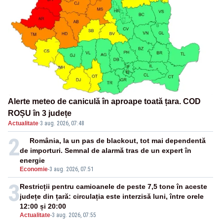
Alerte meteo de caniculă în aproape toată țara. COD
ROȘU în 3 județe
Actualitate
·
3 aug. 2026, 07:48
2
România, la un pas de blackout, tot mai dependentă
de importuri. Semnal de alarmă tras de un expert în
energie
Economie
-
3 aug. 2026, 07:51
3
Restricții pentru camioanele de peste 7,5 tone în aceste
județe din țară: circulația este interzisă luni, între orele
12:00 și 20:00
Actualitate
-
3 aug. 2026, 07:55