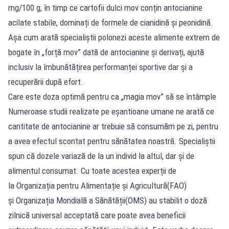
mg/100 g, în timp ce cartofii dulci mov conțin antocianine
acilate stabile, dominați de formele de cianidină și peonidină.
Așa cum arată specialiștii polonezi aceste alimente extrem de
bogate în „forță mov” dată de antocianine și derivați, ajută
inclusiv la îmbunătățirea performanței sportive dar și a
recuperării după efort.
Care este doza optimă pentru ca „magia mov” să se întâmple
Numeroase studii realizate pe eșantioane umane ne arată ce
cantitate de antocianine ar trebuie să consumăm pe zi, pentru
a avea efectul scontat pentru sănătatea noastră. Specialiștii
spun că dozele variază de la un individ la altul, dar și de
alimentul consumat. Cu toate acestea experții de
la Organizația pentru Alimentație și Agricultură(FAO)
și Organizația Mondială a Sănătății(OMS) au stabilit o doză
zilnică universal acceptată care poate avea beneficii