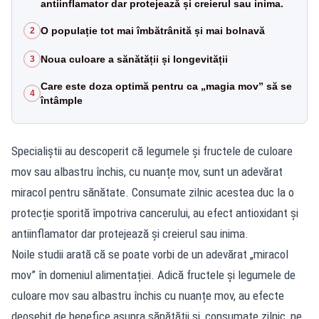
antiinflamator dar protejează și creierul sau inima.
O populație tot mai îmbătrânită și mai bolnavă
2
Noua culoare a sănătății și longevității
3
Care este doza optimă pentru ca „magia mov” să se
4
întâmple
Specialiștii au descoperit că legumele și fructele de culoare
mov sau albastru închis, cu nuanțe mov, sunt un adevărat
miracol pentru sănătate. Consumate zilnic acestea duc la o
protecție sporită împotriva cancerului, au efect antioxidant și
antiinflamator dar protejează și creierul sau inima.
Noile studii arată că se poate vorbi de un adevărat „miracol
mov” în domeniul alimentației. Adică fructele și legumele de
culoare mov sau albastru închis cu nuanțe mov, au efecte
deosebit de benefice asupra sănătății și, consumate zilnic, ne