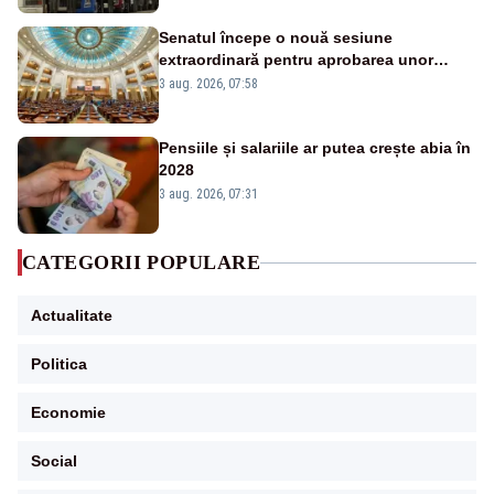
Senatul începe o nouă sesiune
extraordinară pentru aprobarea unor
jaloane din PNRR
3 aug. 2026, 07:58
Pensiile și salariile ar putea crește abia în
2028
3 aug. 2026, 07:31
CATEGORII POPULARE
Actualitate
Politica
Economie
Social