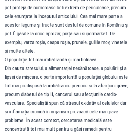
pot proteja de numeroase boli extrem de periculoase, precum
cele enunțate la începutul articolului. Cea mai mare parte a
acestor legume și fructe sunt destul de comune în România și
pot fi găsite la orice aprozar, piață sau supermarket. De
exemplu, varza roșie, ceapa roșie, prunele, guliile mov, vinetele
și multe altele.
O populație tot mai îmbătrânită și mai bolnavă
Din cauza stresului, a alimentației nesănătoase, a poluării și a
lipsei de mișcare, o parte importantă a populației globului este
tot mai predispusă la îmbătrânire precoce și la afecțiuni grave,
precum diabetul de tip II, cancerul sau afecțiunile cardio-
vasculare. Specialiștii spun că stresul oxidativ al celulelor dar
și inflamația cronică în organism provoacă cele mai grave
probleme. În acest context, cercetarea medicală este
concentrată tot mai mult pentru a găsi remedii pentru