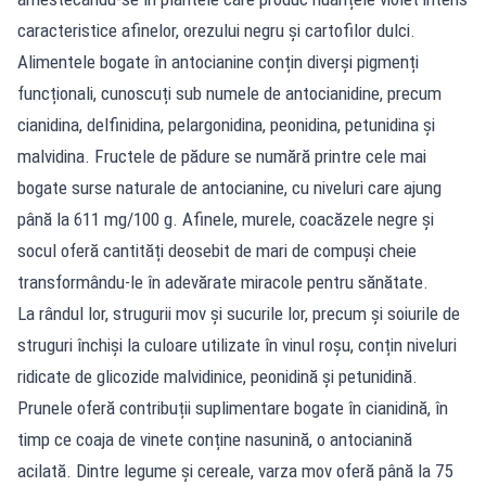
caracteristice afinelor, orezului negru și cartofilor dulci.
Alimentele bogate în antocianine conțin diverși pigmenți
funcționali, cunoscuți sub numele de antocianidine, precum
cianidina, delfinidina, pelargonidina, peonidina, petunidina și
malvidina. Fructele de pădure se numără printre cele mai
bogate surse naturale de antocianine, cu niveluri care ajung
până la 611 mg/100 g. Afinele, murele, coacăzele negre și
socul oferă cantități deosebit de mari de compuși cheie
transformându-le în adevărate miracole pentru sănătate.
La rândul lor, strugurii mov și sucurile lor, precum și soiurile de
struguri închiși la culoare utilizate în vinul roșu, conțin niveluri
ridicate de glicozide malvidinice, peonidină și petunidină.
Prunele oferă contribuții suplimentare bogate în cianidină, în
timp ce coaja de vinete conține nasunină, o antocianină
acilată. Dintre legume și cereale, varza mov oferă până la 75