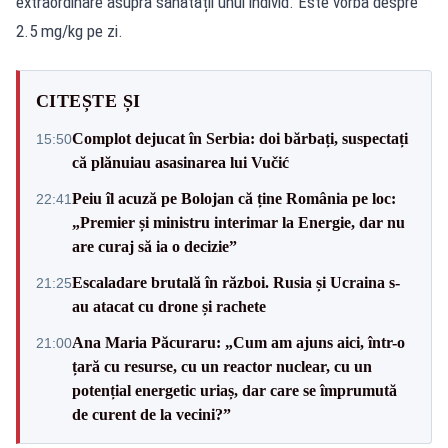
extraordinare asupra sănătății unui individ. Este vorba despre
2.5 mg/kg pe zi.
CITEȘTE ȘI
Complot dejucat în Serbia: doi bărbați, suspectați
15:50
că plănuiau asasinarea lui Vučić
Peiu îl acuză pe Bolojan că ține România pe loc:
22:41
„Premier și ministru interimar la Energie, dar nu
are curaj să ia o decizie”
Escaladare brutală în război. Rusia și Ucraina s-
21:25
au atacat cu drone și rachete
Ana Maria Păcuraru: „Cum am ajuns aici, într-o
21:00
țară cu resurse, cu un reactor nuclear, cu un
potențial energetic uriaș, dar care se împrumută
de curent de la vecini?”