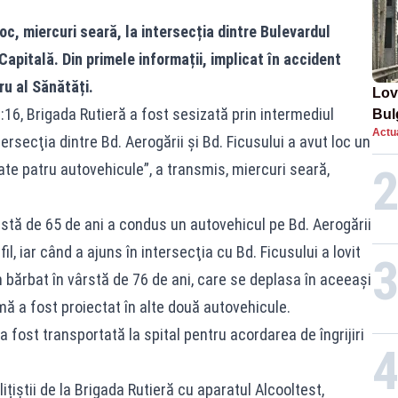
c, miercuri seară, la intersecția dintre Bulevardul
Capitală. Din primele informații, implicat în accident
ru al Sănătăți.
Lov
18:16, Brigada Rutieră a fost sesizată prin intermediul
Bul
Actua
de 
tersecţia dintre Bd. Aerogării şi Bd. Ficusului a avut loc un
cate patru autovehicule”, a transmis, miercuri seară,
ârstă de 65 de ani a condus un autovehicul pe Bd. Aerogării
l, iar când a ajuns în intersecţia cu Bd. Ficusului a lovit
 bărbat în vârstă de 76 de ani, care se deplasa în aceeaşi
mă a fost proiectat în alte două autovehicule.
 fost transportată la spital pentru acordarea de îngrijiri
lițiștii de la Brigada Rutieră cu aparatul Alcooltest,