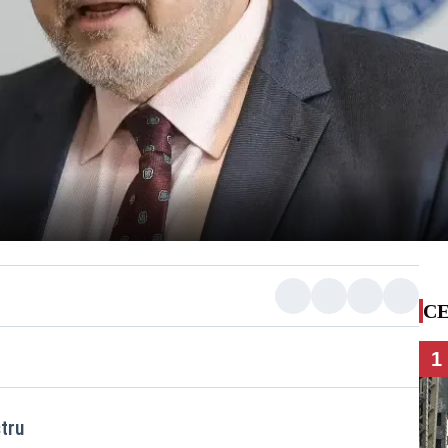
CE
1
tru