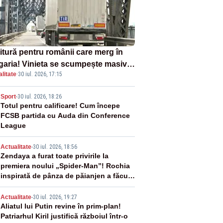
itură pentru românii care merg în
garia! Vinieta se scumpește masiv
litate
·
30 iul. 2026, 17:15
la 1 august
2
Sport
-
30 iul. 2026, 18:26
Totul pentru calificare! Cum începe
FCSB partida cu Auda din Conference
League
3
Actualitate
-
30 iul. 2026, 18:56
Zendaya a furat toate privirile la
premiera noului „Spider-Man”! Rochia
inspirată de pânza de păianjen a făcut
senzație
4
Actualitate
-
30 iul. 2026, 19:27
Aliatul lui Putin revine în prim-plan!
Patriarhul Kiril justifică războiul într-o