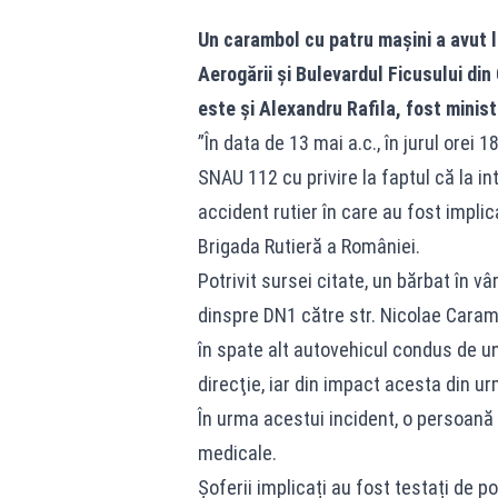
Un carambol cu patru mașini a avut lo
Aerogării și Bulevardul Ficusului din 
este și Alexandru Rafila, fost minist
”În data de 13 mai a.c., în jurul orei 
SNAU 112 cu privire la faptul că la in
accident rutier în care au fost impli
Brigada Rutieră a României.
Potrivit sursei citate, un bărbat în v
dinspre DN1 către str. Nicolae Caramfi
în spate alt autovehicul condus de un
direcţie, iar din impact acesta din ur
În urma acestui incident, o persoană a
medicale.
Șoferii implicați au fost testați de po