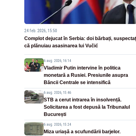
24 feb. 2026, 15:50
Complot dejucat în Serbia: doi bărbați, suspectaț
că plănuiau asasinarea lui Vučić
6 aug. 2026, 16:14
Vladimir Putin intervine în politica
monetară a Rusiei. Presiunile asupra
Băncii Centrale se intensifică
6 aug. 2026, 15:46
STB a cerut intrarea în insolvență.
Solicitarea a fost depusă la Tribunalul
București
6 aug. 2026, 15:24
Miza uriașă a scufundării barjelor.