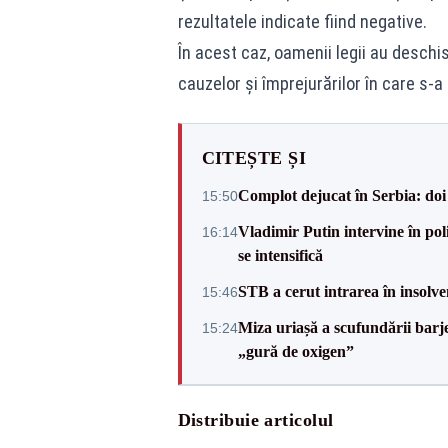
rezultatele indicate fiind negative.
În acest caz, oamenii legii au desch
cauzelor şi împrejurărilor în care s-a
CITEȘTE ȘI
Complot dejucat în Serbia: doi 
15:50
Vladimir Putin intervine în pol
16:14
se intensifică
STB a cerut intrarea în insolve
15:46
Miza uriașă a scufundării barj
15:24
„gură de oxigen”
Distribuie articolul