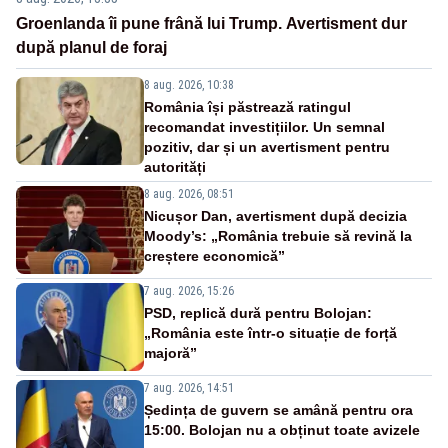
Groenlanda îi pune frână lui Trump. Avertisment dur
după planul de foraj
8 aug. 2026, 10:38
România își păstrează ratingul
recomandat investițiilor. Un semnal
pozitiv, dar și un avertisment pentru
autorități
8 aug. 2026, 08:51
Nicușor Dan, avertisment după decizia
Moody’s: „România trebuie să revină la
creștere economică”
7 aug. 2026, 15:26
PSD, replică dură pentru Bolojan:
„România este într-o situație de forță
majoră”
7 aug. 2026, 14:51
Ședința de guvern se amână pentru ora
15:00. Bolojan nu a obținut toate avizele