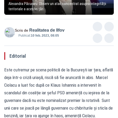
Alexandra Păcuraru: Observ un atac concentrat asupra integrității
teritoriale a acestei țări
Realitatea de Ilfov
Scris de
Publicat:
10 feb. 2023, 08:05
Editorial
Este cutremur pe scena politică de la București iar țara, aflată
deja într-o criză uriașă, riscă să fie aruncată în abis. Marcel
Ciolacu a luat foc după ce Klaus Iohannis a intervenit în
scandalul din coaliție iar șeful PSD amenință cu ieșirea de la
guvernare dacă nu este nominalizat premier la rotativă. Sunt
unii care se joacă pe lângă guvernare cu chibriturile și sticla de
benzină, iar țara va ajunge în haos, amenință Ciolacu.