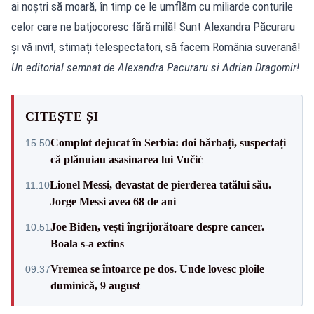
Un editorial semnat de Alexandra Pacuraru si Adrian Dragomir!
CITEȘTE ȘI
Complot dejucat în Serbia: doi bărbați, suspectați
15:50
că plănuiau asasinarea lui Vučić
Lionel Messi, devastat de pierderea tatălui său.
11:10
Jorge Messi avea 68 de ani
Joe Biden, vești îngrijorătoare despre cancer.
10:51
Boala s-a extins
Vremea se întoarce pe dos. Unde lovesc ploile
09:37
duminică, 9 august