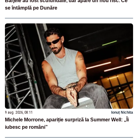
Barjele au fost scufundate, dar apare un nou risc. Ce
se întâmplă pe Dunăre
9 aug. 2026, 08:11
Ionuț Nichita
Michele Morrone, apariție surpriză la Summer Well: „Îi
iubesc pe români”