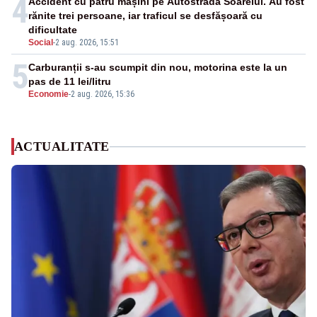
4
Accident cu patru mașini pe Autostrada Soarelui. Au fost
rănite trei persoane, iar traficul se desfășoară cu
dificultate
Social
-
2 aug. 2026, 15:51
5
Carburanții s-au scumpit din nou, motorina este la un
pas de 11 lei/litru
Economie
-
2 aug. 2026, 15:36
ACTUALITATE