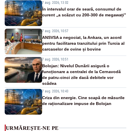
7 aug. 2026, 13:02
În intervalul orar de seară, consumul de
curent „a scăzut cu 200-300 de megawați”
7 aug. 2026, 10:57
ANSVSA a negociat, la Ankara, un acord
pentru facilitarea tranzitului prin Turcia al
carcaselor de ovine și bovine
7 aug. 2026, 10:51
Bolojan: Nivelul Dunării asigură o
funcționare a centralei de la Cernavodă
de patru-cinci zile dacă debitele vor
scădea
7 aug. 2026, 10:43
Criza din energie. Cine scapă de măsurile
de raționalizare impuse de Bolojan
URMĂREȘTE-NE PE