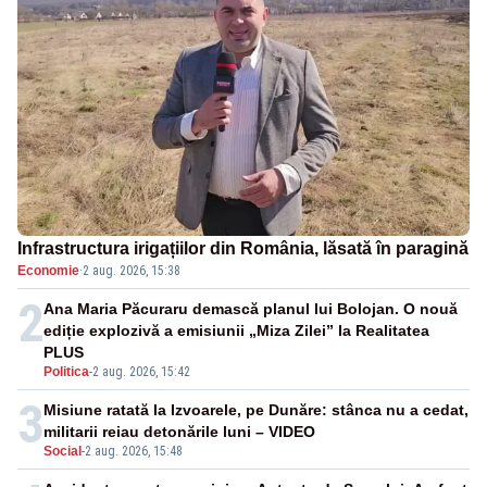
Infrastructura irigațiilor din România, lăsată în paragină
Economie
·
2 aug. 2026, 15:38
2
Ana Maria Păcuraru demască planul lui Bolojan. O nouă
ediție explozivă a emisiunii „Miza Zilei” la Realitatea
PLUS
Politica
-
2 aug. 2026, 15:42
3
Misiune ratată la Izvoarele, pe Dunăre: stânca nu a cedat,
militarii reiau detonările luni – VIDEO
Social
-
2 aug. 2026, 15:48