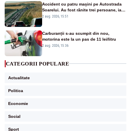
Accident cu patru mașini pe Autostrada
Soarelui. Au fost rănite trei persoane, iar
traficul se desfășoară cu dificultate
2 aug. 2026, 15:51
Carburanții s-au scumpit din nou,
motorina este la un pas de 11 lei/litru
2 aug. 2026, 15:36
CATEGORII POPULARE
Actualitate
Politica
Economie
Social
Sport