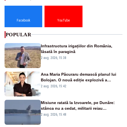
Facebook
YouTube
POPULAR
Infrastructura irigațiilor din România,
lăsată în paragină
2 aug. 2026, 15:38
Ana Maria Păcuraru demască planul lui
Bolojan. O nouă ediție explozivă a
emisiunii „Miza Zilei” la Realitatea PLUS
2 aug. 2026, 15:42
Misiune ratată la Izvoarele, pe Dunăre:
stânca nu a cedat, militarii reiau
detonările luni – VIDEO
2 aug. 2026, 15:48