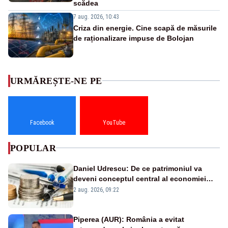
scădea
7 aug. 2026, 10:43
Criza din energie. Cine scapă de măsurile
de raționalizare impuse de Bolojan
URMĂREȘTE-NE PE
Facebook
YouTube
POPULAR
Daniel Udrescu: De ce patrimoniul va
deveni conceptul central al economiei
viitoare?
2 aug. 2026, 09:22
Piperea (AUR): România a evitat