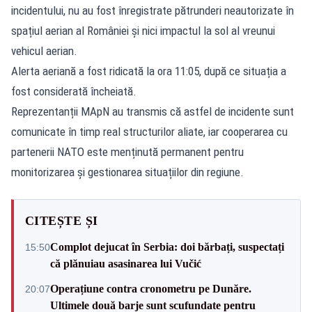
incidentului, nu au fost înregistrate pătrunderi neautorizate în
spațiul aerian al României și nici impactul la sol al vreunui
vehicul aerian.
Alerta aeriană a fost ridicată la ora 11:05, după ce situația a
fost considerată încheiată.
Reprezentanții MApN au transmis că astfel de incidente sunt
comunicate în timp real structurilor aliate, iar cooperarea cu
partenerii NATO este menținută permanent pentru
monitorizarea și gestionarea situațiilor din regiune.
CITEȘTE ȘI
Complot dejucat în Serbia: doi bărbați, suspectați
15:50
că plănuiau asasinarea lui Vučić
Operațiune contra cronometru pe Dunăre.
20:07
Ultimele două barje sunt scufundate pentru