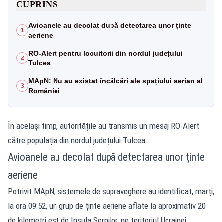
CUPRINS
Avioanele au decolat după detectarea unor ținte
1
aeriene
RO-Alert pentru locuitorii din nordul județului
2
Tulcea
MApN: Nu au existat încălcări ale spațiului aerian al
3
României
În același timp, autoritățile au transmis un mesaj RO-Alert
către populația din nordul județului Tulcea.
Avioanele au decolat după detectarea unor ținte
aeriene
Potrivit MApN, sistemele de supraveghere au identificat, marți,
la ora 09:52, un grup de ținte aeriene aflate la aproximativ 20
de kilometri est de Insula Șerpilor, pe teritoriul Ucrainei.