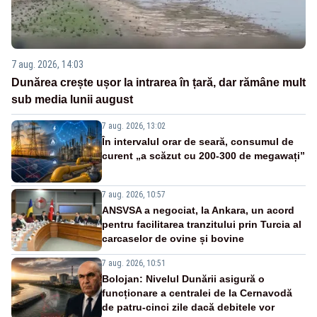
7 aug. 2026, 14:03
Dunărea crește ușor la intrarea în țară, dar rămâne mult
sub media lunii august
7 aug. 2026, 13:02
În intervalul orar de seară, consumul de
curent „a scăzut cu 200-300 de megawați”
7 aug. 2026, 10:57
ANSVSA a negociat, la Ankara, un acord
pentru facilitarea tranzitului prin Turcia al
carcaselor de ovine și bovine
7 aug. 2026, 10:51
Bolojan: Nivelul Dunării asigură o
funcționare a centralei de la Cernavodă
de patru-cinci zile dacă debitele vor