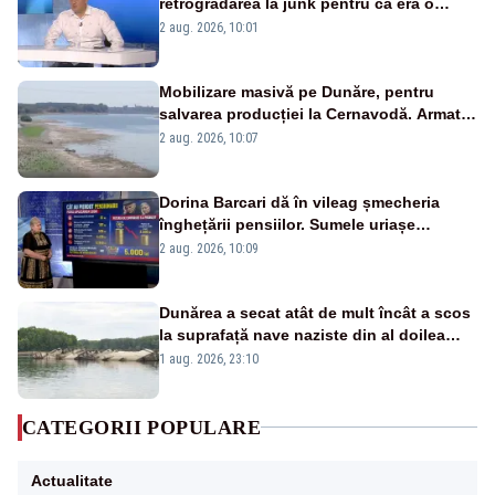
retrogradarea la junk pentru că era o
catastrofă pentru bănci și fondurile de
2 aug. 2026, 10:01
pensii
Mobilizare masivă pe Dunăre, pentru
salvarea producției la Cernavodă. Armata
va detona o stâncă și va devia apa
2 aug. 2026, 10:07
fluviului - IMAGINI AERIENE
Dorina Barcari dă în vileag șmecheria
înghețării pensiilor. Sumele uriașe
pierdute de fiecare român
2 aug. 2026, 10:09
Dunărea a secat atât de mult încât a scos
la suprafață nave naziste din al doilea
război mondial
1 aug. 2026, 23:10
CATEGORII POPULARE
Actualitate