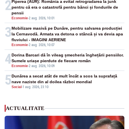
2
Piperea (AUR): România a evitat retrogradarea la junk
pentru că era o catastrofă pentru bănci și fondurile de
pensii
Economie
-
2 aug. 2026, 10:01
3
Mobilizare masivă pe Dunăre, pentru salvarea producției
la Cernavodă. Armata va detona o stâncă și va devia apa
fluviului - IMAGINI AERIENE
Economie
-
2 aug. 2026, 10:07
4
Dorina Barcari dă în vileag șmecheria înghețării pensiilor.
Sumele uriașe pierdute de fiecare român
Economie
-
2 aug. 2026, 10:09
5
Dunărea a secat atât de mult încât a scos la suprafață
nave naziste din al doilea război mondial
Social
-
1 aug. 2026, 23:10
ACTUALITATE