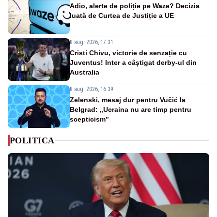
Adio, alerte de poliție pe Waze? Decizia
luată de Curtea de Justiție a UE
8 aug. 2026, 17:31
Cristi Chivu, victorie de senzație cu
Juventus! Inter a câștigat derby-ul din
Australia
8 aug. 2026, 16:39
Zelenski, mesaj dur pentru Vučić la
Belgrad: „Ucraina nu are timp pentru
scepticism”
POLITICA