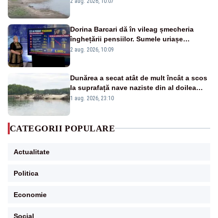
2 aug. 2026, 10:07
fluviului - IMAGINI AERIENE
Dorina Barcari dă în vileag șmecheria
înghețării pensiilor. Sumele uriașe
pierdute de fiecare român
2 aug. 2026, 10:09
Dunărea a secat atât de mult încât a scos
la suprafață nave naziste din al doilea
război mondial
1 aug. 2026, 23:10
CATEGORII POPULARE
Actualitate
Politica
Economie
Social