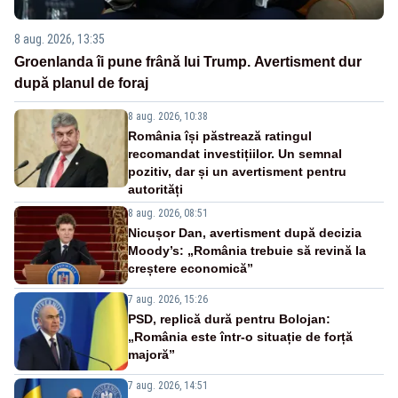
8 aug. 2026, 13:35
Groenlanda îi pune frână lui Trump. Avertisment dur
după planul de foraj
8 aug. 2026, 10:38
România își păstrează ratingul
recomandat investițiilor. Un semnal
pozitiv, dar și un avertisment pentru
autorități
8 aug. 2026, 08:51
Nicușor Dan, avertisment după decizia
Moody’s: „România trebuie să revină la
creștere economică”
7 aug. 2026, 15:26
PSD, replică dură pentru Bolojan:
„România este într-o situație de forță
majoră”
7 aug. 2026, 14:51