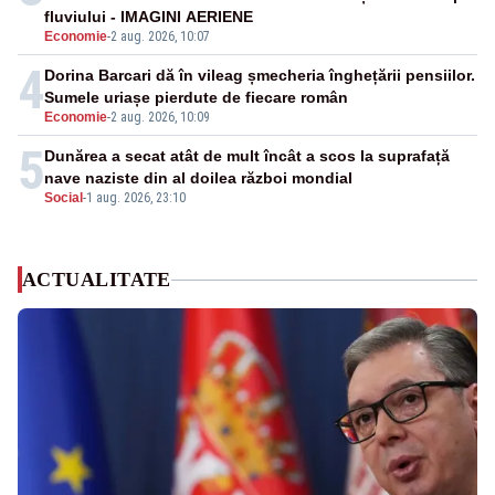
fluviului - IMAGINI AERIENE
Economie
-
2 aug. 2026, 10:07
4
Dorina Barcari dă în vileag șmecheria înghețării pensiilor.
Sumele uriașe pierdute de fiecare român
Economie
-
2 aug. 2026, 10:09
5
Dunărea a secat atât de mult încât a scos la suprafață
nave naziste din al doilea război mondial
Social
-
1 aug. 2026, 23:10
ACTUALITATE