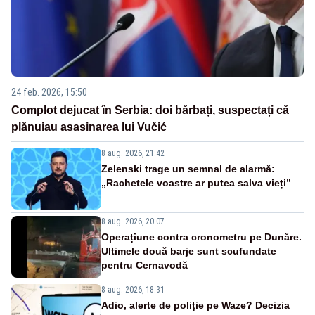
24 feb. 2026, 15:50
Complot dejucat în Serbia: doi bărbați, suspectați că
plănuiau asasinarea lui Vučić
8 aug. 2026, 21:42
Zelenski trage un semnal de alarmă:
„Rachetele voastre ar putea salva vieți”
8 aug. 2026, 20:07
Operațiune contra cronometru pe Dunăre.
Ultimele două barje sunt scufundate
pentru Cernavodă
8 aug. 2026, 18:31
Adio, alerte de poliție pe Waze? Decizia