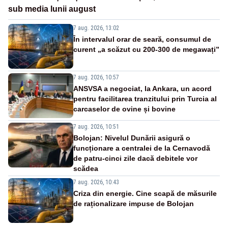
sub media lunii august
7 aug. 2026, 13:02
În intervalul orar de seară, consumul de
curent „a scăzut cu 200-300 de megawați”
7 aug. 2026, 10:57
ANSVSA a negociat, la Ankara, un acord
pentru facilitarea tranzitului prin Turcia al
carcaselor de ovine și bovine
7 aug. 2026, 10:51
Bolojan: Nivelul Dunării asigură o
funcționare a centralei de la Cernavodă
de patru-cinci zile dacă debitele vor
scădea
7 aug. 2026, 10:43
Criza din energie. Cine scapă de măsurile
de raționalizare impuse de Bolojan