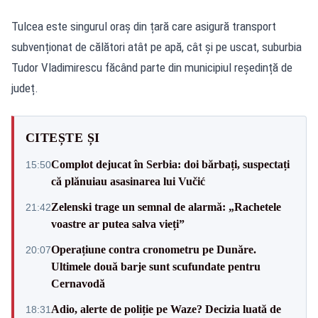
Tulcea este singurul oraș din țară care asigură transport
subvenționat de călători atât pe apă, cât și pe uscat, suburbia
Tudor Vladimirescu făcând parte din municipiul reședință de
județ.
CITEȘTE ȘI
Complot dejucat în Serbia: doi bărbați, suspectați
15:50
că plănuiau asasinarea lui Vučić
Zelenski trage un semnal de alarmă: „Rachetele
21:42
voastre ar putea salva vieți”
Operațiune contra cronometru pe Dunăre.
20:07
Ultimele două barje sunt scufundate pentru
Cernavodă
Adio, alerte de poliție pe Waze? Decizia luată de
18:31