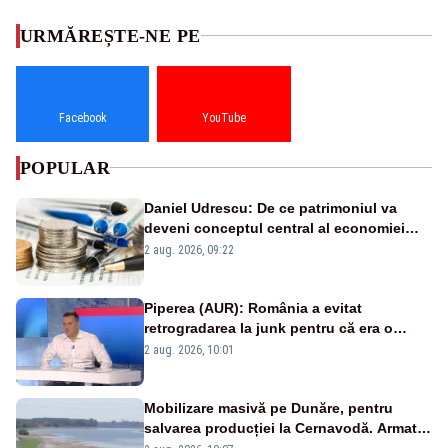
URMĂREȘTE-NE PE
Facebook
YouTube
POPULAR
Daniel Udrescu: De ce patrimoniul va
deveni conceptul central al economiei
viitoare?
2 aug. 2026, 09:22
Piperea (AUR): România a evitat
retrogradarea la junk pentru că era o
catastrofă pentru bănci și fondurile de
2 aug. 2026, 10:01
pensii
Mobilizare masivă pe Dunăre, pentru
salvarea producției la Cernavodă. Armata
va detona o stâncă și va devia apa