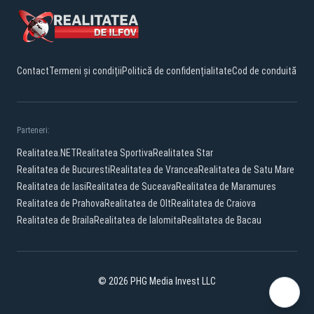
Contact
Termeni și condiții
Politică de confidențialitate
Cod de conduită
Parteneri:
Realitatea.NET
Realitatea Sportiva
Realitatea Star
Realitatea de Bucuresti
Realitatea de Vrancea
Realitatea de Satu Mare
Realitatea de Iasi
Realitatea de Suceava
Realitatea de Maramures
Realitatea de Prahova
Realitatea de Olt
Realitatea de Craiova
Realitatea de Braila
Realitatea de Ialomita
Realitatea de Bacau
© 2026 PHG Media Invest LLC
Facebook
YouTube